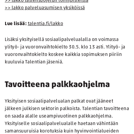
>> lakko lastensuojelun toimipisteissä
>> lakko palveluasumisen yksiköissä
Lue lisää:
talentia.fi/lakko
Lisäksi yksityisellä sosiaalipalvelualalla on voimassa
ylityö- ja vuoronvaihtokielto 30.5. klo 13 asti. Ylityö- ja
vuoronvaihtokielto koskee kaikkia sopimuksen piiriin
kuuluvia Talentian jäseniä.
Tavoitteena palkkaohjelma
Yksityisen sosiaalipalvelualan palkat ovat jääneet
jälkeen julkisen sektorin palkoista. Talentian tavoitteena
on saada alalle useampivuotinen palkkaohjelma.
Yksityiselle sosiaalipalvelualalle haetaan vähintään
samansuuruisia korotuksia kuin hyvinvointialueiden