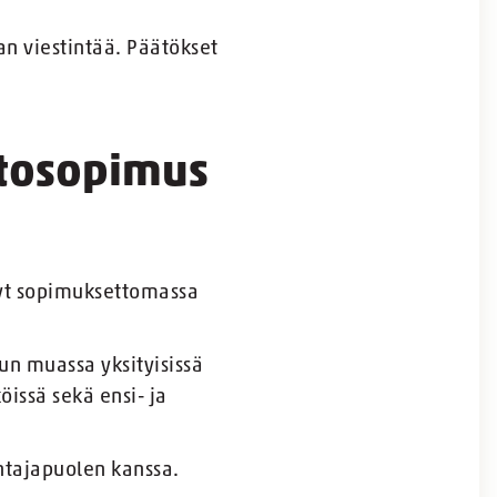
ian viestintää. Päätökset
htosopimus
nyt sopimuksettomassa
un muassa yksityisissä
öissä sekä ensi- ja
ntajapuolen kanssa.