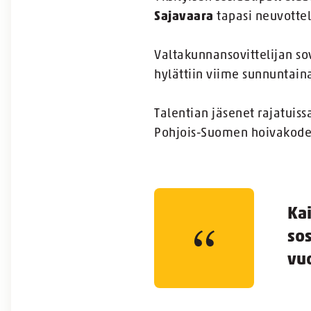
Sajavaara
tapasi neuvottel
Valtakunnansovittelijan so
hylättiin viime sunnuntain
Talentian jäsenet rajatuiss
Pohjois-Suomen hoivakodeis
Kai
sos
vu