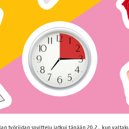
lan työriidan sovittelu jatkui tänään 20.2., kun valta