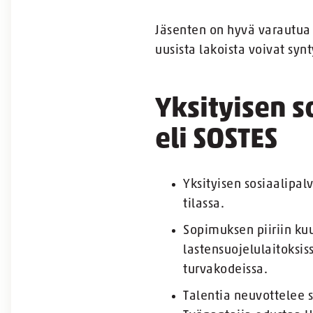
Jäsenten on hyvä varautua u
uusista lakoista voivat syn
Yksityisen 
eli SOSTES
Yksityisen sosiaalipa
tilassa.
Sopimuksen piiriin ku
lastensuojelulaitoksis
turvakodeissa.
Talentia neuvottelee 