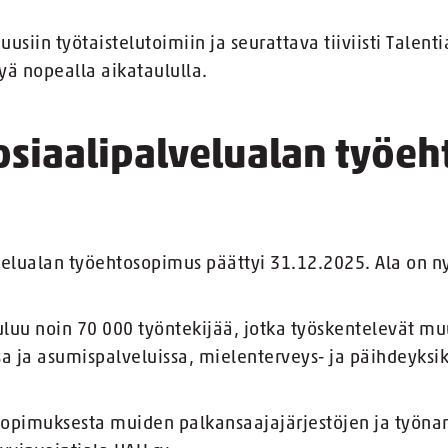
usiin työtaistelutoimiin ja seurattava tiiviisti Talent
tyä nopealla aikataululla.
sosiaalipalvelualan työe
lvelualan työehtosopimus päättyi 31.12.2025. Ala on 
uluu noin 70 000 työntekijää, jotka työskentelevät mu
sa ja asumispalveluissa, mielenterveys- ja päihdeyksik
sopimuksesta muiden palkansaajajärjestöjen ja työna