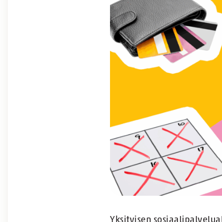
Yksityisen sosiaalipalvelua