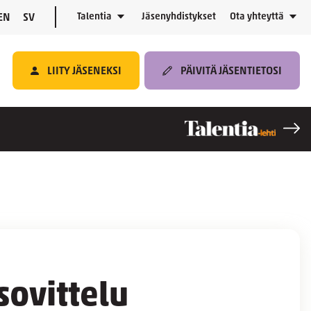
Talentia
Jäsenyhdistykset
Ota yhteyttä
EN
SV
LIITY JÄSENEKSI
PÄIVITÄ JÄSENTIETOSI
sovittelu