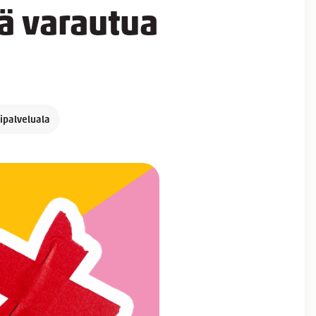
vä varautua
lipalveluala