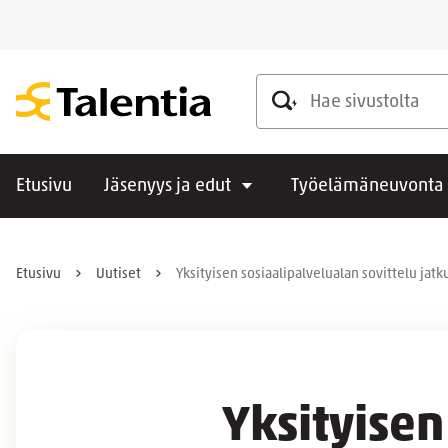
Hae sivustolta
Etusivu
Jäsenyys ja edut
Työelämäneuvonta
Etusivu
Uutiset
Yksityisen sosiaalipalvelualan sovittelu jat
Yksityisen