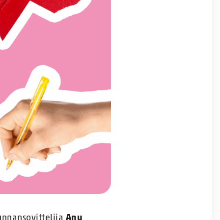
kunnansovittelija
Anu