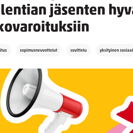
alentian jäsenten hy
kovaroituksiin
itus
sopimusneuvottelut
sovittelu
yksityinen sosiaa