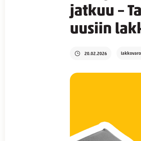
jatkuu – T
uusiin lak
lakkovaro
20.02.2026