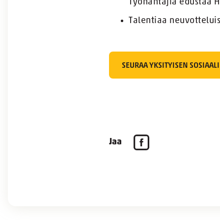
Työnantajia edustaa Hy
Talentiaa neuvottelui
SEURAA YKSITYISEN SOSIAAL
Jaa