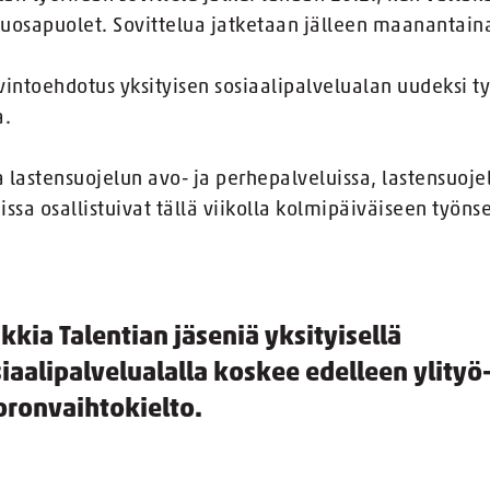
uosapuolet. Sovittelua jatketaan jälleen maanantaina 
vintoehdotus yksityisen sosiaalipalvelualan uudeksi 
a.
a lastensuojelun avo- ja perhepalveluissa, lastensuojel
sa osallistuivat tällä viikolla kolmipäiväiseen työns
kkia Talentian jäseniä yksityisellä
iaalipalvelualalla koskee edelleen ylityö-
oronvaihtokielto.