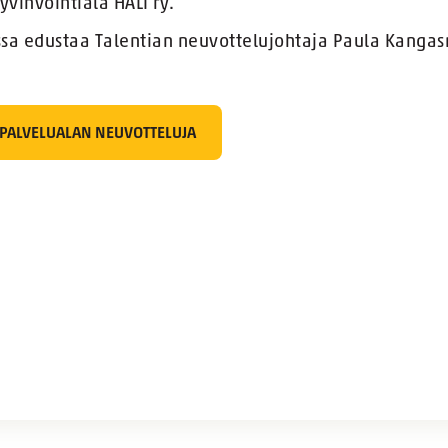
vinvointiala HALI ry.
ssa edustaa Talentian neuvottelujohtaja Paula Kanga
IPALVELUALAN NEUVOTTELUJA