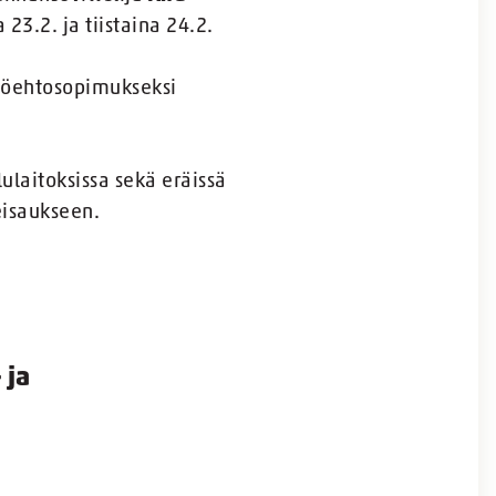
23.2. ja tiistaina 24.2.
työehtosopimukseksi
ulaitoksissa sekä eräissä
eisaukseen.
 ja