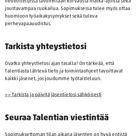
neuvotteluissa tavoitellaan korvausta matka-ajoista sekä
joustavampaa ruokailua. Sopimuksessa tulee myös ottaa
huomioon työaikakysymykset sekä tuleva
perhevapaauudistus.
Tarkista yhteystietosi
Ovatko yhteystietosi ajan tasalla? On tärkeää, että
Talentiasta lähtevä tieto ja toimintaohjeet tavoittavat
kaikki jäsenet, jos joudumme työtaisteluun.
>> Tarkista ja päivitä jäsentietosi sähköisesti
Seuraa Talentian viestintää
Sopimuksettoman tilan aikana jäsenten on hyvä entistä