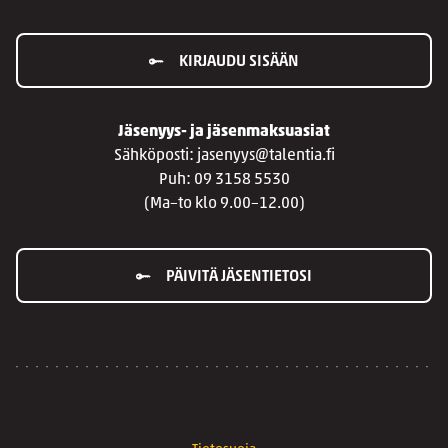
KIRJAUDU SISÄÄN
Jäsenyys- ja jäsenmaksuasiat
Sähköposti: jasenyys@talentia.fi
Puh: 09 3158 5530
(Ma–to klo 9.00–12.00)
PÄIVITÄ JÄSENTIETOSI