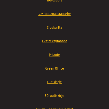
Tietosuoja
Vastuuvapauslauseke
Sivukartta
Evästekäytännöt
Palaute
Green Office
Uutiskirje
SO-uutiskirje