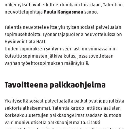
näkemykset ovat edelleen kaukana toisistaan, Talentian
neuvottelujohtaja
Paula Kangasmaa
sanoo.
Talentia neuvottelee itse yksityisen sosiaalipalvelualan
sopimusehdoista. Työnantajapuolena neuvotteluissa on
Hyvinvointiala HALI.
Uuden sopimuksen syntymiseen asti on voimassa niin
kutsuttu sopimusten jälkivaikutus, jossa sovelletaan
vanhan työehtosopimuksen määräyksiä.
Tavoitteena palkkaohjelma
Yksityisellä sosiaalipalvelualalla palkat ovat jopa julkista
sektoria alhaisemmat. Talentia katsoo, että sosiaalialan
korkeakoulutettujen palkkaongelmat saadaan kuntoon
vain monivuotisella palkkaohjelmalla. Lisäksi