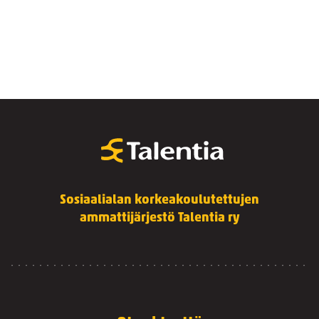
Sosiaalialan korkeakoulutettujen
ammattijärjestö Talentia ry