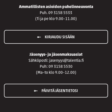
Ammatillisten asioiden puhelinneuvonta
Puh. 09 3158 5533
(Ti ja pe klo 9.00–11.00)
KIRJAUDU SISÄÄN
Jäsenyys- ja jäsenmaksuasiat
Sähköposti: jasenyys@talentia.fi
Puh: 09 3158 5530
(Ma–to klo 9.00–12.00)
PÄIVITÄ JÄSENTIETOSI