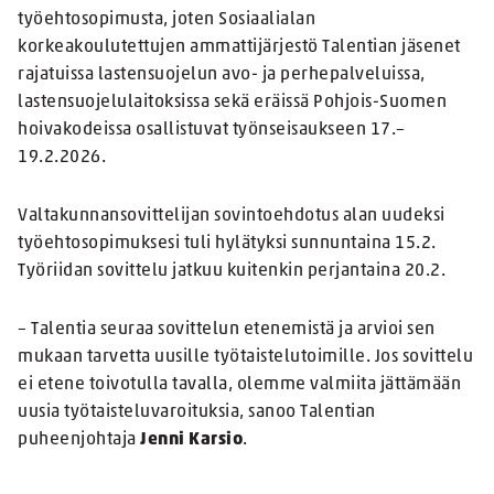
työehtosopimusta, joten Sosiaalialan
korkeakoulutettujen ammattijärjestö Talentian jäsenet
rajatuissa lastensuojelun avo- ja perhepalveluissa,
lastensuojelulaitoksissa sekä eräissä Pohjois-Suomen
hoivakodeissa osallistuvat työnseisaukseen 17.–
19.2.2026.
Valtakunnansovittelijan sovintoehdotus alan uudeksi
työehtosopimuksesi tuli hylätyksi sunnuntaina 15.2.
Työriidan sovittelu jatkuu kuitenkin perjantaina 20.2.
– Talentia seuraa sovittelun etenemistä ja arvioi sen
mukaan tarvetta uusille työtaistelutoimille. Jos sovittelu
ei etene toivotulla tavalla, olemme valmiita jättämään
uusia työtaisteluvaroituksia, sanoo Talentian
puheenjohtaja
Jenni Karsio
.