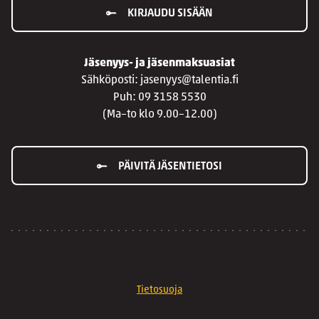
KIRJAUDU SISÄÄN
Jäsenyys- ja jäsenmaksuasiat
Sähköposti: jasenyys@talentia.fi
Puh: 09 3158 5530
(Ma–to klo 9.00–12.00)
PÄIVITÄ JÄSENTIETOSI
Tietosuoja