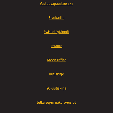
Vastuuvapauslauseke
Sivukartta
Evästekäytännöt
Palaute
Green Office
Uutiskirje
SO-uutiskirje
Julkaisujen näköisversiot