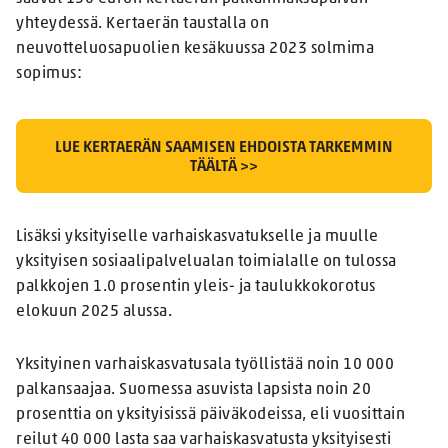
yhteydessä. Kertaerän taustalla on
neuvotteluosapuolien kesäkuussa 2023 solmima
sopimus:
LUE KERTAERÄN SAAMISEN EHDOISTA TARKEMMIN
TÄÄLTÄ >>
Lisäksi yksityiselle varhaiskasvatukselle ja muulle
yksityisen sosiaalipalvelualan toimialalle on tulossa
palkkojen 1.0 prosentin yleis- ja taulukkokorotus
elokuun 2025 alussa.
Yksityinen varhaiskasvatusala työllistää noin 10 000
palkansaajaa. Suomessa asuvista lapsista noin 20
prosenttia on yksityisissä päiväkodeissa, eli vuosittain
reilut 40 000 lasta saa varhaiskasvatusta yksityisesti