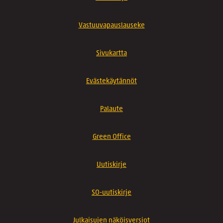
Vastuuvapauslauseke
Sivukartta
Evästekäytännöt
Palaute
Green Office
Uutiskirje
SO-uutiskirje
Julkaisujen näköisversiot