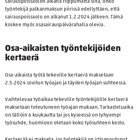
sairauspoissaolon aikana riippumatta siitä, onko
työntekijä palkanmaksun piirissä edellyttäen, että
sairauspoissaolo on alkanut 1.2.2024 jälkeen. Tämä
koskee myös osasairauspäivärahalla olevia.
Osa-aikaisten työntekijöiden
kertaerä
Osa-aikaista työtä tekeville kertaerä maksetaan
2.5.2024 sovitun työajan ja täyden työajan suhteessa.
Vaihtelevaa työaikaa tekeville työntekijöille kertaerä
maksetaan toteutuneen työajan mukaan. Tarkasteluaika
on tällöin 6 kuukautta tai jos kyseessä on lyhyempi
työsuhde, huomioon otetaan koko työsuhteen kesto.
Kertaerää ei makseta, jos työntekijä on irtisanoutunut