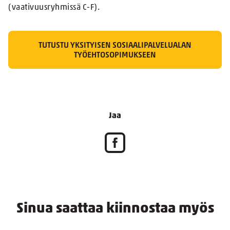
(vaativuusryhmissä C-F).
TUTUSTU YKSITYISEN SOSIAALIPALVELUALAN
TYÖEHTOSOPIMUKSEEN
Jaa
Sinua saattaa kiinnostaa myös