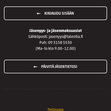
KIRJAUDU SISÄÄN
Jäsenyys- ja jäsenmaksuasiat
Sähköposti: jasenyys@talentia.fi
Puh: 09 3158 5530
(Ma–to klo 9.00–12.00)
PÄIVITÄ JÄSENTIETOSI
Tietosuoja