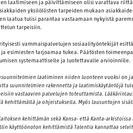
en laatimiseen ja päivittämiseen olisi varattava riittä
 asiakkaiden yksilöllisten tarpeiden mukaan asiakkaide
jen laatua tulisi parantaa vastaamaan nykyistä pare
ttelun tarpeisiin.
ityisesti vammaispalvelujen sosiaalityöntekijät esittä
n ja esimiesten tarjoamaa tukea. Päätösten toimeenpa
umisen systemaattiselle ja luotettavalle arvioinnille.
lusuunnitelmien laatiminen niiden luonteen vuoksi on ja
tta suunnitelmien rakennetta ja laatimiskäytäntöjä tu
rpeisiin vastaavien palvelujen toteuttamista. Lääkärinl
ä kehittämällä ja ohjeistuksella. Myös lausuntojen sisä
aitoksen kehittämän sekä Kansa- että Kanta-arkistoiss
llin käyttöönoton kehittämistä Talentia kannattaa selv