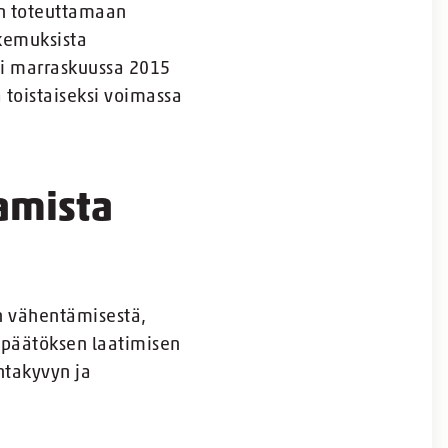
y:n toteuttamaan
okemuksista
si marraskuussa 2015
 toistaiseksi voimassa
amista
n vähentämisestä,
 päätöksen laatimisen
ntakyvyn ja