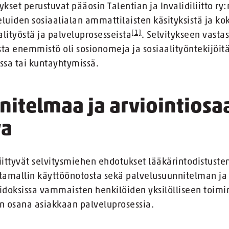
kset perustuvat pääosin Talentian ja Invalidiliitto r
uiden sosiaalialan ammattilaisten käsityksistä ja k
[1]
ityöstä ja palveluprosesseista
. Selvitykseen vasta
sta enemmistö oli sosionomeja ja sosiaalityöntekijöitä
issa tai kuntayhtymissä.
nitelmaa ja arviointiosa
va
ittyvät selvitysmiehen ehdotukset lääkärintodistuste
tamallin käyttöönotosta sekä palvelusuunnitelman ja
idoksissa vammaisten henkilöiden yksilölliseen toimi
in osana asiakkaan palveluprosessia.