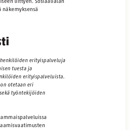
een liittyen. Sosiaalialan
tää näkemyksensä
ti
enkilöiden erityispalveluja
isen tuesta ja
kilöiden erityispalveluista.
on otetaan eri
sekä työntekijöiden
 vammaispalveluissa
osaamisvaatimusten