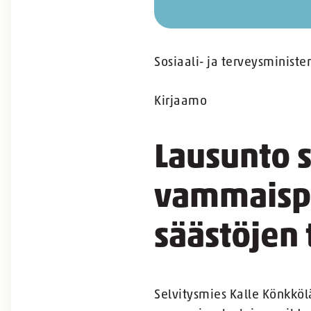
Sosiaali- ja terveysminister
Kirjaamo
Lausunto 
vammaispa
säästöjen 
Selvitysmies Kalle Könkköl