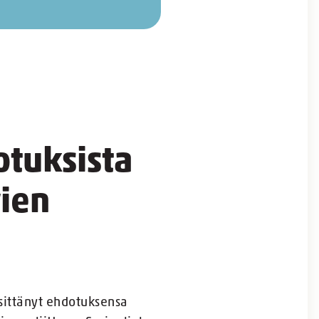
otuksista
ien
esittänyt ehdotuksensa