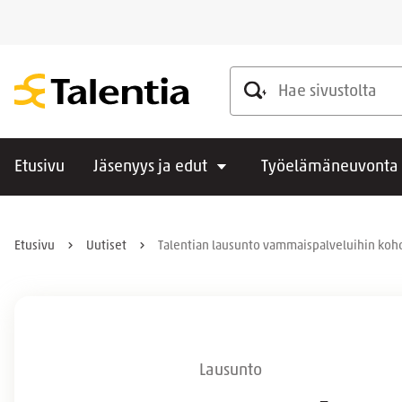
Hae sivustolta
Etusivu
Jäsenyys ja edut
Työelämäneuvonta
Etusivu
Uutiset
Talentian lausunto vammaispalveluihin kohdi
Lausunto