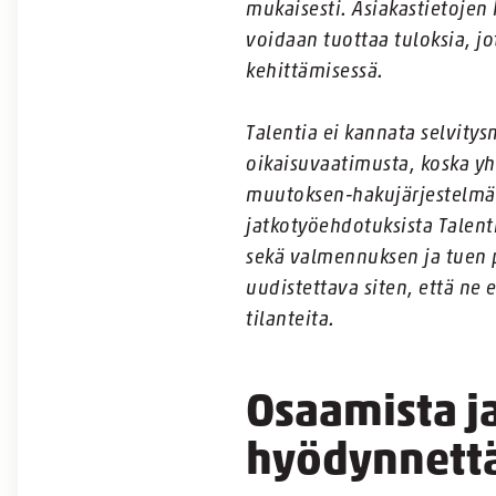
mukaisesti. Asiakastietojen
voidaan tuottaa tuloksia, jo
kehittämisessä.
Talentia ei kannata selvity
oikaisuvaatimusta, koska y
muutoksen-hakujärjestelmäst
jatkotyöehdotuksista Talent
sekä valmennuksen ja tuen 
uudistettava siten, että ne 
tilanteita.
Osaamista ja
hyödynnett