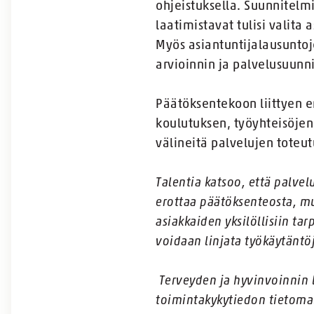
ohjeistuksella. Suunnitelmi
laatimistavat tulisi valita
Myös asiantuntijalausunto
arvioinnin ja palvelusuunni
Päätöksentekoon liittyen er
koulutuksen, työyhteisöje
välineitä palvelujen toteut
Talentia katsoo, että palve
erottaa päätöksenteosta, mu
asiakkaiden yksilöllisiin ta
voidaan linjata työkäytäntöj
Terveyden ja hyvinvoinnin l
toimintakykytiedon tietoma