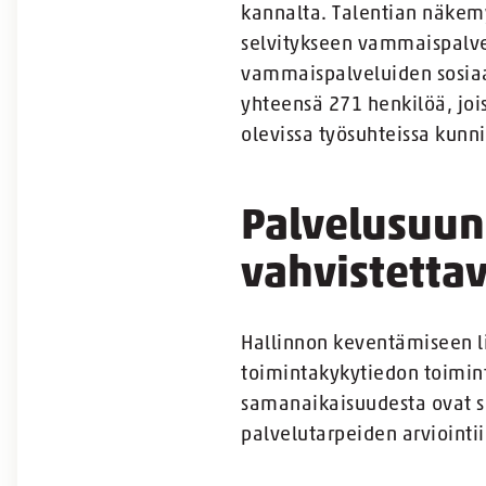
kannalta. Talentian näkemy
selvitykseen vammaispalvel
vammaispalveluiden sosiaal
yhteensä 271 henkilöä, joi
olevissa työsuhteissa kunn
Palvelusuun
vahvistetta
Hallinnon keventämiseen li
toimintakykytiedon toimin
samanaikaisuudesta ovat s
palvelutarpeiden arviointi