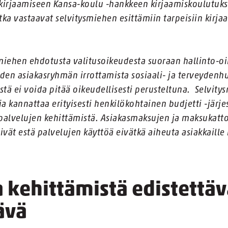
 kirjaamiseen Kansa-koulu -hankkeen kirjaamiskoulutuksi
tka vastaavat selvitysmiehen esittämiin tarpeisiin kirj
smiehen ehdotusta valitusoikeudesta suoraan hallinto-o
hden asiakasryhmän irrottamista sosiaali- ja terveyden
ä ei voida pitää oikeudellisesti perusteltuna. Selvity
ia kannattaa erityisesti henkilökohtainen budjetti -järj
palvelujen kehittämistä. Asiakasmaksujen ja maksukatt
eivät estä palvelujen käyttöä eivätkä aiheuta asiakkail
 kehittämistä edistettäv
ävä