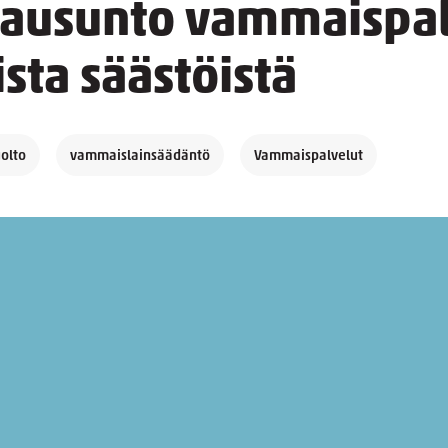
 lausunto vammaispal
sta säästöistä
uolto
vammaislainsäädäntö
Vammaispalvelut