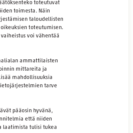
päätöksenteko toteutuvat
jöiden toimesta. Näin
jestämisen taloudellisten
 oikeuksien toteutumisen.
 vaiheistus voi vähentää
aalialan ammattilaisten
oinnin mittareita ja
lisää mahdollisuuksia
ietojärjestelmien tarve
tävät pääosin hyvänä,
nnitelmia että niiden
 laatimista tulisi tukea