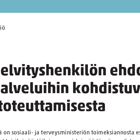
iö
selvityshenkilön ehd
lveluihin kohdistuv
toteuttamisesta
ä on sosiaali- ja terveysministeriön toimeksiannosta 