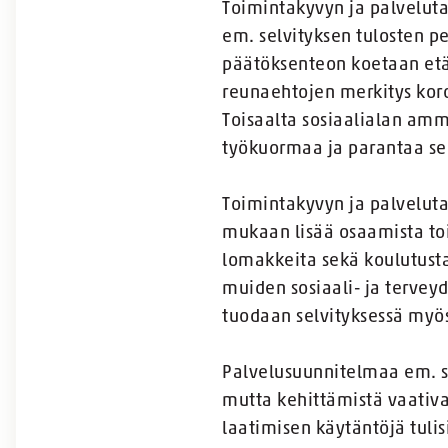
Toimintakyvyn ja palveluta
em. selvityksen tulosten pe
päätöksenteon koetaan etää
reunaehtojen merkitys kor
Toisaalta sosiaalialan amm
työkuormaa ja parantaa se
Toimintakyvyn ja palveluta
mukaan lisää osaamista toim
lomakkeita sekä koulutusta
muiden sosiaali- ja tervey
tuodaan selvityksessä myös
Palvelusuunnitelmaa em. s
mutta kehittämistä vaativ
laatimisen käytäntöjä tulis