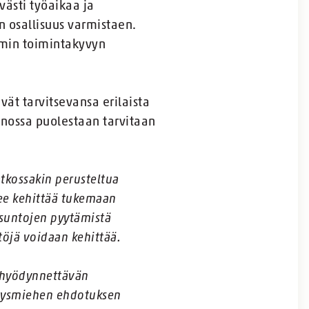
västi työaikaa ja
n osallisuus varmistaen.
mmin toimintakyvyn
vät tarvitsevansa erilaista
nossa puolestaan tarvitaan
tkossakin perusteltua
lee kehittää tukemaan
ausuntojen pyytämistä
ltöjä voidaan kehittää.
a hyödynnettävän
itysmiehen ehdotuksen