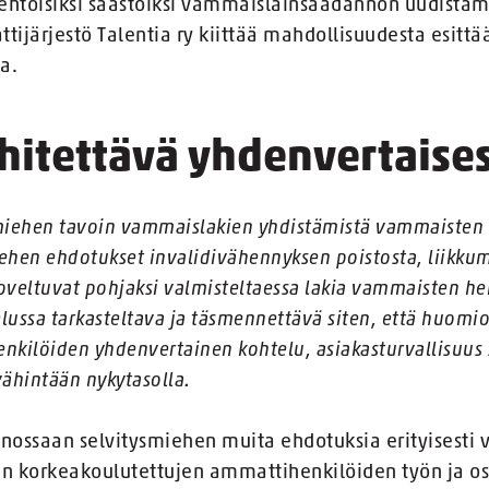
htoisiksi säästöiksi vammaislainsäädännön uudistamis
ijärjestö Talentia ry kiittää mahdollisuudesta esit
a.
hitettävä yhdenvertaises
smiehen tavoin vammaislakien yhdistämistä vammaisten h
miehen ehdotukset invalidivähennyksen poistosta, liikkum
oveltuvat pohjaksi valmisteltaessa lakia vammaisten hen
lussa tarkasteltava ja täsmennettävä siten, että huomio
kilöiden yhdenvertainen kohtelu, asiakasturvallisuus 
ähintään nykytasolla.
nnossaan selvitysmiehen muita ehdotuksia erityisesti
lan korkeakoulutettujen ammattihenkilöiden työn ja 