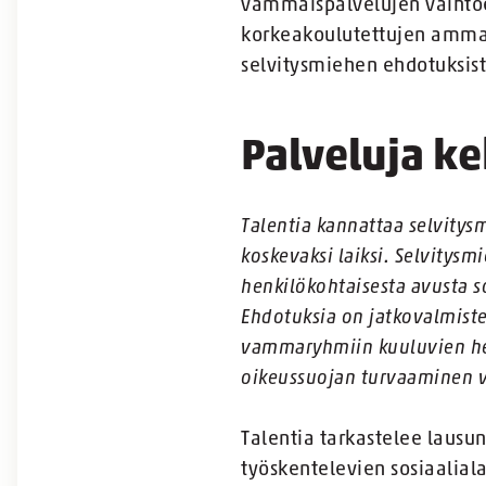
vammaispalvelujen vaihtoe
korkeakoulutettujen ammatt
selvitysmiehen ehdotuksist
Palveluja ke
Talentia kannattaa selvity
koskevaksi laiksi. Selvitys
henkilökohtaisesta avusta s
Ehdotuksia on jatkovalmiste
vammaryhmiin kuuluvien hen
oikeussuojan turvaaminen v
Talentia tarkastelee lausu
työskentelevien sosiaalia