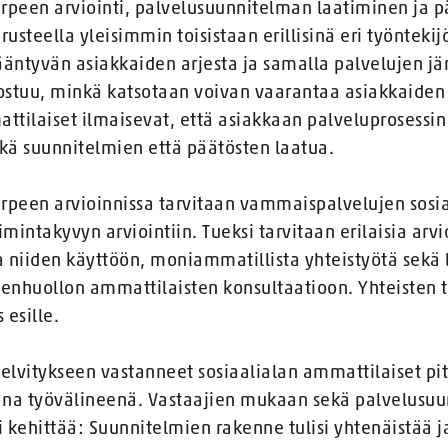
rpeen arviointi, palvelusuunnitelman laatiminen ja 
rusteella yleisimmin toisistaan erillisinä eri työnteki
ntyvän asiakkaiden arjesta ja samalla palvelujen jär
ostuu, minkä katsotaan voivan vaarantaa asiakkaiden
attilaiset ilmaisevat, että asiakkaan palveluprosessin
kä suunnitelmien että päätösten laatua.
rpeen arvioinnissa tarvitaan vammaispalvelujen sosi
intakyvyn arviointiin. Tueksi tarvitaan erilaisia arvi
 niiden käyttöön, moniammatillista yhteistyötä sekä 
denhuollon ammattilaisten konsultaatioon. Yhteisten t
 esille.
elvitykseen vastanneet sosiaalialan ammattilaiset pi
ana työvälineenä. Vastaajien mukaan sekä palvelusuu
i kehittää: Suunnitelmien rakenne tulisi yhtenäistää ja