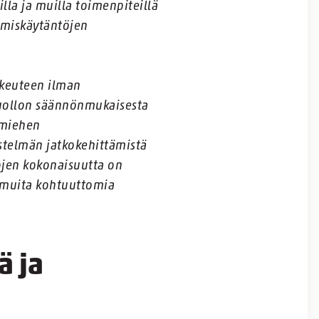
lla ja muilla toimenpiteillä
aamiskäytäntöjen
ikeuteen ilman
huollon säännönmukaisesta
smiehen
estelmän jatkokehittämistä
ojen kokonaisuutta on
le muita kohtuuttomia
ä ja