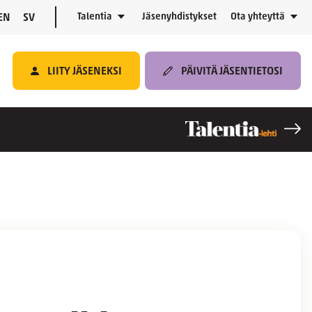
Talentia
Jäsenyhdistykset
Ota yhteyttä
EN
SV
LIITY JÄSENEKSI
PÄIVITÄ JÄSENTIETOSI