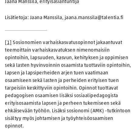
Jaana Manssila, erityisasiantuntija
Lisätietoja: Jaana Manssila, jaana.manssila@talentia.fi
[1]
Sosionomien varhaiskasvatusopinnot jakaantuvat
teemoittain varhaiskasvatuksen nimenomaisiin
opintoihin, lapsuuden, kasvun, kehityksen ja oppimisen
sekä lasten hyvinvoinnin osaamista tuottaviin opintoihin,
lapsen ja lapsiperheiden arjen tuen vaatimaan
osaamiseen sekä lasten ja perheiden erityisen tuen
tarpeisiin keskittyviin opintoihin. Opinnot tuottavat
pedagogisen osaamisen lisäksi sosiaalipedagogista
erityisosaamista lapsen ja perheen tukemiseen sekä
ehkäisevään työhön. Lisäksi sosionomi (AMK) -tutkintoon
sisältyy myös johtamisen ja työyhteisöosaamisen
opinnot.