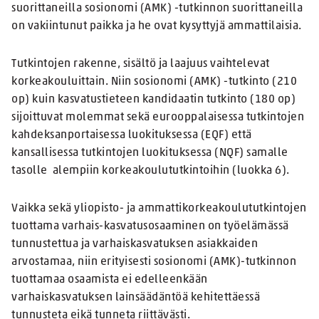
suorittaneilla sosionomi (AMK) -tutkinnon suorittaneilla
on vakiintunut paikka ja he ovat kysyttyjä ammattilaisia.
Tutkintojen rakenne, sisältö ja laajuus vaihtelevat
korkeakouluittain. Niin sosionomi (AMK) -tutkinto (210
op) kuin kasvatustieteen kandidaatin tutkinto (180 op)
sijoittuvat molemmat sekä eurooppalaisessa tutkintojen
kahdeksanportaisessa luokituksessa (EQF) että
kansallisessa tutkintojen luokituksessa (NQF) samalle
tasolle alempiin korkeakoulututkintoihin (luokka 6).
Vaikka sekä yliopisto- ja ammattikorkeakoulututkintojen
tuottama varhais-kasvatusosaaminen on työelämässä
tunnustettua ja varhaiskasvatuksen asiakkaiden
arvostamaa, niin erityisesti sosionomi (AMK)-tutkinnon
tuottamaa osaamista ei edelleenkään
varhaiskasvatuksen lainsäädäntöä kehitettäessä
tunnusteta eikä tunneta riittävästi.