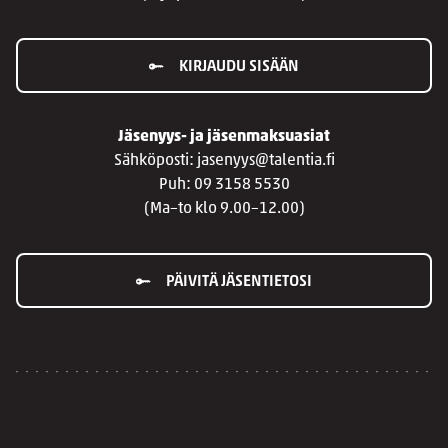
KIRJAUDU SISÄÄN
Jäsenyys- ja jäsenmaksuasiat
Sähköposti: jasenyys@talentia.fi
Puh: 09 3158 5530
(Ma–to klo 9.00–12.00)
PÄIVITÄ JÄSENTIETOSI