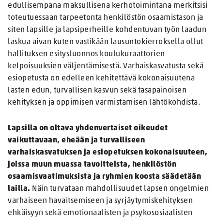
edullisempana maksullisena kerhotoimintana merkitsisi
toteutuessaan tarpeetonta henkilöstön osaamistason ja
siten lapsille ja lapsiperheille kohdentuvan työn laadun
laskua aivan kuten vastikään lausuntokierroksella ollut
hallituksen esitysluonnos koulukuraattorien
kelpoisuuksien väljentämisestä. Varhaiskasvatusta sekä
esiopetusta on edelleen kehitettävä kokonaisuutena
lasten edun, turvallisen kasvun sekä tasapainoisen
kehityksen ja oppimisen varmistamisen lähtökohdista.
Lapsilla on oltava yhdenvertaiset oikeudet
vaikuttavaan, eheään ja turvalliseen
varhaiskasvatuksen ja esiopetuksen kokonaisuuteen,
joissa muun muassa tavoitteista, henkilöstön
osaamisvaatimuksista ja ryhmien koosta säädetään
lailla.
Näin turvataan mahdollisuudet lapsen ongelmien
varhaiseen havaitsemiseen ja syrjäytymiskehityksen
ehkäisyyn sekä emotionaalisten ja psykososiaalisten