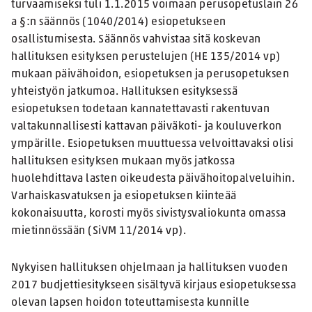
turvaamiseksi tuli 1.1.2015 voimaan perusopetuslain 26
a §:n säännös (1040/2014) esiopetukseen
osallistumisesta. Säännös vahvistaa sitä koskevan
hallituksen esityksen perustelujen (HE 135/2014 vp)
mukaan päivähoidon, esiopetuksen ja perusopetuksen
yhteistyön jatkumoa. Hallituksen esityksessä
esiopetuksen todetaan kannatettavasti rakentuvan
valtakunnallisesti kattavan päiväkoti- ja kouluverkon
ympärille. Esiopetuksen muuttuessa velvoittavaksi olisi
hallituksen esityksen mukaan myös jatkossa
huolehdittava lasten oikeudesta päivähoitopalveluihin.
Varhaiskasvatuksen ja esiopetuksen kiinteää
kokonaisuutta, korosti myös sivistysvaliokunta omassa
mietinnössään (SiVM 11/2014 vp).
Nykyisen hallituksen ohjelmaan ja hallituksen vuoden
2017 budjettiesitykseen sisältyvä kirjaus esiopetuksessa
olevan lapsen hoidon toteuttamisesta kunnille