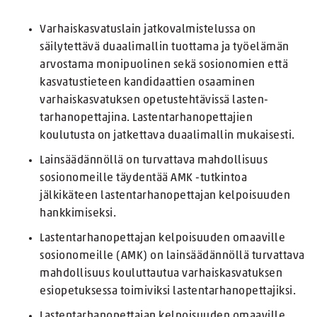
Varhaiskasvatuslain jatkovalmistelussa on
säilytettävä duaalimallin tuottama ja työelämän
arvostama monipuolinen sekä sosionomien että
kasvatustieteen kandidaattien osaaminen
varhaiskasvatuksen opetustehtävissä lasten-
tarhanopettajina. Lastentarhanopettajien
koulutusta on jatkettava duaalimallin mukaisesti.
Lainsäädännöllä on turvattava mahdollisuus
sosionomeille täydentää AMK -tutkintoa
jälkikäteen lastentarhanopettajan kelpoisuuden
hankkimiseksi.
Lastentarhanopettajan kelpoisuuden omaaville
sosionomeille (AMK) on lainsäädännöllä turvattava
mahdollisuus kouluttautua varhaiskasvatuksen
esiopetuksessa toimiviksi lastentarhanopettajiksi.
Lastentarhanopettajan kelpoisuuden omaaville