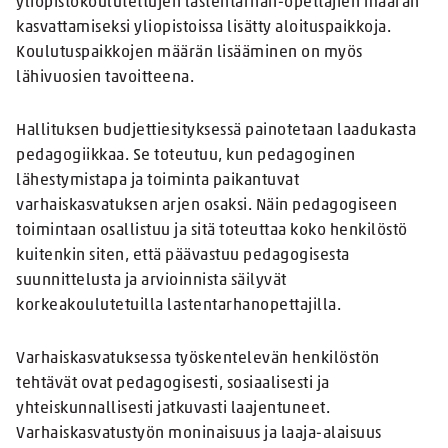
yliopistokoulutettujen lastentarhan-opettajien määrän
kasvattamiseksi yliopistoissa lisätty aloituspaikkoja.
Koulutuspaikkojen määrän lisääminen on myös
lähivuosien tavoitteena.
Hallituksen budjettiesityksessä painotetaan laadukasta
pedagogiikkaa. Se toteutuu, kun pedagoginen
lähestymistapa ja toiminta paikantuvat
varhaiskasvatuksen arjen osaksi. Näin pedagogiseen
toimintaan osallistuu ja sitä toteuttaa koko henkilöstö
kuitenkin siten, että päävastuu pedagogisesta
suunnittelusta ja arvioinnista säilyvät
korkeakoulutetuilla lastentarhanopettajilla.
Varhaiskasvatuksessa työskentelevän henkilöstön
tehtävät ovat pedagogisesti, sosiaalisesti ja
yhteiskunnallisesti jatkuvasti laajentuneet.
Varhaiskasvatustyön moninaisuus ja laaja-alaisuus