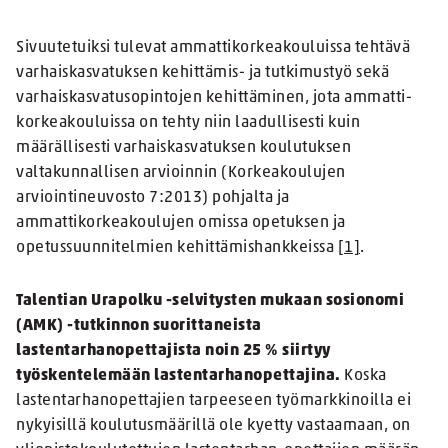
Sivuutetuiksi tulevat ammattikorkeakouluissa tehtävä
varhaiskasvatuksen kehittämis- ja tutkimustyö sekä
varhaiskasvatusopintojen kehittäminen, jota ammatti-
korkeakouluissa on tehty niin laadullisesti kuin
määrällisesti varhaiskasvatuksen koulutuksen
valtakunnallisen arvioinnin (Korkeakoulujen
arviointineuvosto 7:2013) pohjalta ja
ammattikorkeakoulujen omissa opetuksen ja
opetussuunnitelmien kehittämishankkeissa
[1]
.
Talentian Urapolku -selvitysten mukaan sosionomi
(AMK) -tutkinnon suorittaneista
lastentarhanopettajista noin 25 % siirtyy
työskentelemään lastentarhanopettajina.
Koska
lastentarhanopettajien tarpeeseen työmarkkinoilla ei
nykyisillä koulutusmäärillä ole kyetty vastaamaan, on