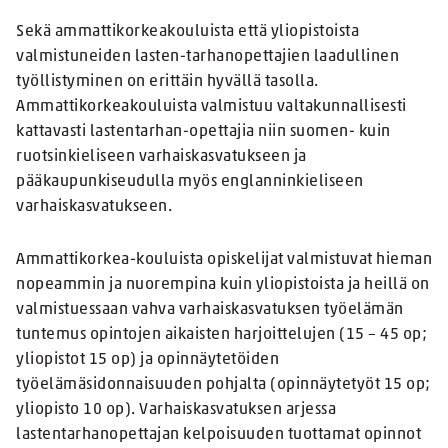
Sekä ammattikorkeakouluista että yliopistoista
valmistuneiden lasten-tarhanopettajien laadullinen
työllistyminen on erittäin hyvällä tasolla.
Ammattikorkeakouluista valmistuu valtakunnallisesti
kattavasti lastentarhan-opettajia niin suomen- kuin
ruotsinkieliseen varhaiskasvatukseen ja
pääkaupunkiseudulla myös englanninkieliseen
varhaiskasvatukseen.
Ammattikorkea-kouluista opiskelijat valmistuvat hieman
nopeammin ja nuorempina kuin yliopistoista ja heillä on
valmistuessaan vahva varhaiskasvatuksen työelämän
tuntemus opintojen aikaisten harjoittelujen (15 – 45 op;
yliopistot 15 op) ja opinnäytetöiden
työelämäsidonnaisuuden pohjalta (opinnäytetyöt 15 op;
yliopisto 10 op). Varhaiskasvatuksen arjessa
lastentarhanopettajan kelpoisuuden tuottamat opinnot