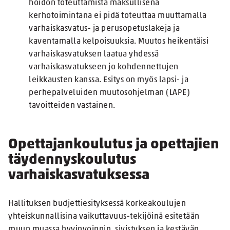
hoidon toteuttamista maksullisena
kerhotoimintana ei pidä toteuttaa muuttamalla
varhaiskasvatus- ja perusopetuslakeja ja
kaventamalla kelpoisuuksia. Muutos heikentäisi
varhaiskasvatuksen laatua yhdessä
varhaiskasvatukseen jo kohdennettujen
leikkausten kanssa. Esitys on myös lapsi- ja
perhepalveluiden muutosohjelman (LAPE)
tavoitteiden vastainen.
Opettajankoulutus ja opettajien
täydennyskoulutus
varhaiskasvatuksessa
Hallituksen budjettiesityksessä korkeakoulujen
yhteiskunnallisina vaikuttavuus-tekijöinä esitetään
muun muassa hyvinvoinnin, sivistyksen ja kestävän