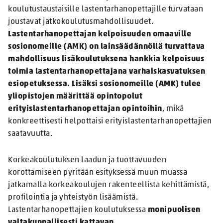
koulutustaustaisille lastentarhanopettajille turvataan
joustavat jatkokoulutusmahdollisuudet.
Lastentarhanopettajan kelpoisuuden omaaville
sosionomeille (AMK) on lainsäädännöllä turvattava
mahdollisuus lisäkoulutuksena hankkia kelpoisuus
toimia lastentarhanopettajana varhaiskasvatuksen
esiopetuksessa. Lisäksi sosionomeille (AMK) tulee
yliopistojen määrittää opintopolut
erityislastentarhanopettajan opintoihin
,
mikä
konkreettisesti helpottaisi erityislastentarhanopettajien
saatavuutta.
Korkeakoulutuksen laadun ja tuottavuuden
korottamiseen pyritään esityksessä muun muassa
jatkamalla korkeakoulujen rakenteellista kehittämistä,
profilointia ja yhteistyön lisäämistä.
Lastentarhanopettajien koulutuksessa
monipuolisen
valtakunnallisesti kattavan