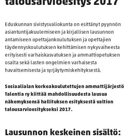
talousarvioesitys 2017
Eduskunnan sivistysvaliokunta on esittänyt pyynnön
asiantuntijakuulemiseen ja kirjallisen lausunnon
antamiseen opettajankoulutuksen ja opettajien
täydennyskoulutuksen kehittämisen nykyvaiheesta
erityisesti varhaiskasvatuksen ja ammattiopetuksen
osalta sekä lasten ongelmien varhaisesta
havaitsemisesta ja syrjäytymiskehityksestä.
Sosiaalialan korkeakoulutettujen ammattijärjestö
Talentia ry kiittää mahdollisuudesta lausua
näkemyksensä hallituksen esityksestä valtion
talousarvioesitykseksi 2017.
Lausunnon keskeinen sisältö: