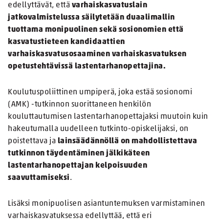
edellyttävät, että
varhaiskasvatuslain
jatkovalmistelussa säilytetään duaalimallin
tuottama monipuolinen sekä sosionomien että
kasvatustieteen kandidaattien
varhaiskasvatusosaaminen varhaiskasvatuksen
opetustehtävissä lastentarhanopettajina.
Koulutuspoliittinen umpiperä, joka estää sosionomi
(AMK) -tutkinnon suorittaneen henkilön
kouluttautumisen lastentarhanopettajaksi muutoin kuin
hakeutumalla uudelleen tutkinto-opiskelijaksi, on
poistettava ja
lainsäädännöllä on mahdollistettava
tutkinnon täydentäminen jälkikäteen
lastentarhanopettajan kelpoisuuden
saavuttamiseksi
.
Lisäksi monipuolisen asiantuntemuksen varmistaminen
varhaiskasvatuksessa edellyttää, että eri