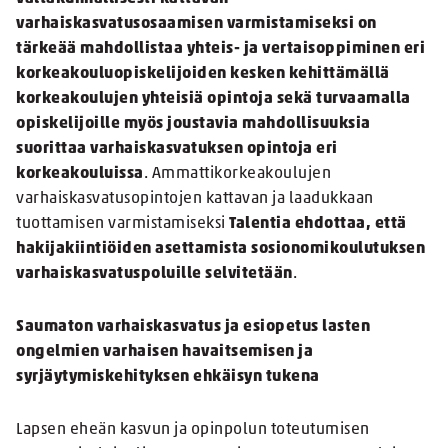
varhaiskasvatusosaamisen varmistamiseksi on
tärkeää mahdollistaa yhteis- ja vertaisoppiminen eri
korkeakouluopiskelijoiden kesken kehittämällä
korkeakoulujen yhteisiä opintoja sekä turvaamalla
opiskelijoille myös joustavia mahdollisuuksia
suorittaa varhaiskasvatuksen opintoja eri
korkeakouluissa
. Ammattikorkeakoulujen
varhaiskasvatusopintojen kattavan ja laadukkaan
tuottamisen varmistamiseksi
Talentia e
hdottaa, että
hakijakiintiöiden
asettamista sosionomikoulutuksen
varhaiskasvatuspoluille selvitetään
.
Saumaton varhaiskasvatus ja esiopetus lasten
ongelmien varhaisen havaitsemisen ja
syrjäytymiskehityksen ehkäisyn tukena
Lapsen eheän kasvun ja opinpolun toteutumisen