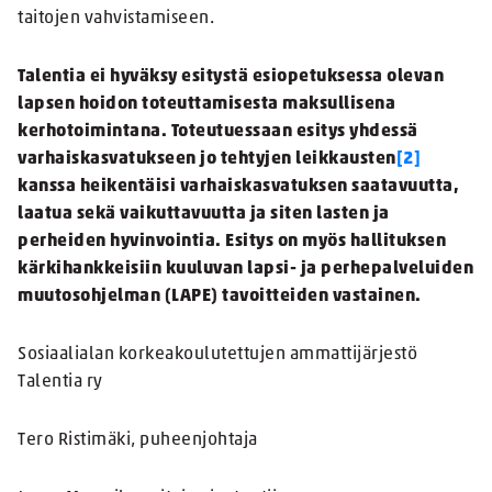
taitojen vahvistamiseen.
Talentia ei hyväksy esitystä esiopetuksessa olevan
lapsen hoidon toteuttamisesta maksullisena
kerhotoimintana. Toteutuessaan esitys yhdessä
varhaiskasvatukseen jo tehtyjen leikkausten
[2]
kanssa heikentäisi varhaiskasvatuksen saatavuutta,
laatua sekä vaikuttavuutta ja siten lasten ja
perheiden hyvinvointia. Esitys on myös hallituksen
kärkihankkeisiin kuuluvan lapsi- ja perhepalveluiden
muutosohjelman (LAPE) tavoitteiden vastainen.
Sosiaalialan korkeakoulutettujen ammattijärjestö
Talentia ry
Tero Ristimäki, puheenjohtaja