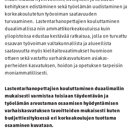
kehityksen edistäminen sekä työelämän uudistaminen ja
korkeakoulutetun työvoiman saatavuuden
turvaaminen. Lastentarhanopettajien kouluttaminen
duaalimallissa niin ammattikorkeakouluissa kuin
yliopistoissa edustaa kestävää ratkaisua, jolla on turvattu
osaavan työvoiman valtakunnallista ja alueellista
saatavuutta myös kielitaitovaatimukset huomioon
ottaen sekä vastattu varhaiskasvatuksen asiakas-
perheiden kasvatuksen, hoidon ja opetuksen tarpeisiin
moniammatillisesti.
Lastentarhanopettajien kouluttaminen duaalimallin
mukaisesti varmistaa toisiaan täydentävän ja
työelämän arvostaman osaamisen hyödyntämisen
varhaiskasvatuksen tavoitteiden mukaisesti kuten
budjettiesityksessä eri korkeakoulujen tuottama
osaaminen kuvataan.