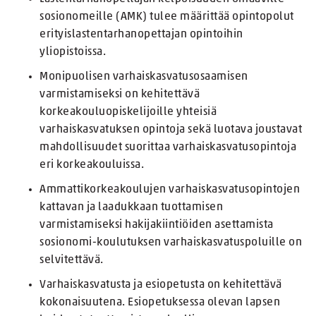
sosionomeille (AMK) tulee määrittää opintopolut
erityislastentarhanopettajan opintoihin
yliopistoissa.
Monipuolisen varhaiskasvatusosaamisen
varmistamiseksi on kehitettävä
korkeakouluopiskelijoille yhteisiä
varhaiskasvatuksen opintoja sekä luotava joustavat
mahdollisuudet suorittaa varhaiskasvatusopintoja
eri korkeakouluissa.
Ammattikorkeakoulujen varhaiskasvatusopintojen
kattavan ja laadukkaan tuottamisen
varmistamiseksi hakijakiintiöiden asettamista
sosionomi-koulutuksen varhaiskasvatuspoluille on
selvitettävä.
Varhaiskasvatusta ja esiopetusta on kehitettävä
kokonaisuutena. Esiopetuksessa olevan lapsen