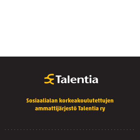
Sosiaalialan korkeakoulutettujen
ammattijärjestö Talentia ry