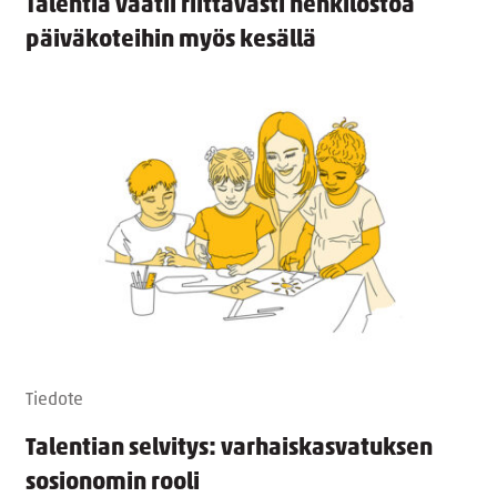
Talentia vaatii riittävästi henkilöstöä
päiväkoteihin myös kesällä
Tiedote
Talentian selvitys: varhaiskasvatuksen
sosionomin rooli