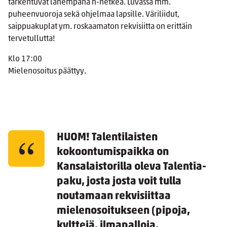
tarkentuvat lähempänä h-hetkeä. Luvassa mm.
puheenvuoroja sekä ohjelmaa lapsille. Väriliidut,
saippuakuplat ym. roskaamaton rekvisiitta on erittäin
tervetullutta!
Klo 17:00
Mielenosoitus päättyy.
HUOM!
Talentilaisten
kokoontumispaikka on
Kansalaistorilla oleva Talentia-
paku, josta josta voit tulla
noutamaan rekvisiittaa
mielenosoitukseen (pipoja,
kylttejä, ilmapalloja,