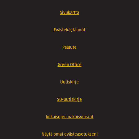
Sivukartta
Evästekäytännöt
Palaute
Green Office
Uutiskirje
SO-uutiskirje
Julkaisujen näköisversiot
Näytä omat evästeasetukseni