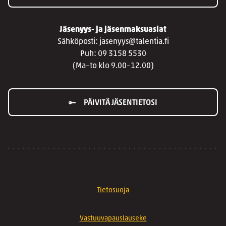
Jäsenyys- ja jäsenmaksuasiat
Sähköposti: jasenyys@talentia.fi
Puh: 09 3158 5530
(Ma–to klo 9.00–12.00)
PÄIVITÄ JÄSENTIETOSI
Tietosuoja
Vastuuvapauslauseke