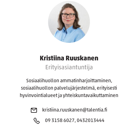
Kristiina Ruuskanen
Erityisasiantuntija
Sosiaalihuollon ammatinharjoittaminen,
sosiaalihuollon palvelujärjestelmä, erityisesti
hyvinvointialueet ja yhteiskuntavaikuttaminen
kristiina.ruuskanen@talentia.fi
09 3158 6027, 0432013444