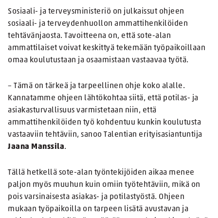
Sosiaali- ja terveysministeriö on julkaissut ohjeen
sosiaali- ja terveydenhuollon ammattihenkilöiden
tehtävänjaosta. Tavoitteena on, että sote-alan
ammattilaiset voivat keskittyä tekemään työpaikoillaan
omaa koulutustaan ja osaamistaan vastaavaa työtä.
– Tämä on tärkeä ja tarpeellinen ohje koko alalle.
Kannatamme ohjeen lähtökohtaa siitä, että potilas- ja
asiakasturvallisuus varmistetaan niin, että
ammattihenkilöiden työ kohdentuu kunkin koulutusta
vastaaviin tehtäviin, sanoo Talentian erityisasiantuntija
Jaana Manssila
.
Tällä hetkellä sote-alan työntekijöiden aikaa menee
paljon myös muuhun kuin omiin työtehtäviin, mikä on
pois varsinaisesta asiakas- ja potilastyöstä. Ohjeen
mukaan työpaikoilla on tarpeen lisätä avustavan ja