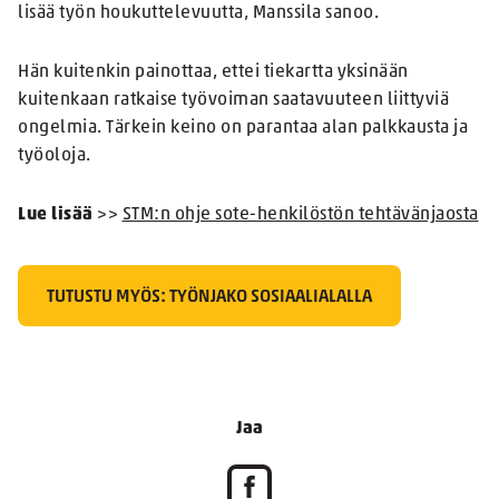
lisää työn houkuttelevuutta, Manssila sanoo.
Hän kuitenkin painottaa, ettei tiekartta yksinään
kuitenkaan ratkaise työvoiman saatavuuteen liittyviä
ongelmia. Tärkein keino on parantaa alan palkkausta ja
työoloja.
Lue lisää
>>
STM:n ohje sote-henkilöstön tehtävänjaosta
TUTUSTU MYÖS: TYÖNJAKO SOSIAALIALALLA
Jaa