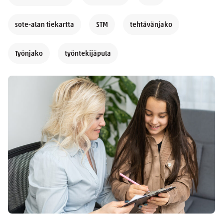
sote-alan tiekartta
STM
tehtävänjako
Työnjako
työntekijäpula