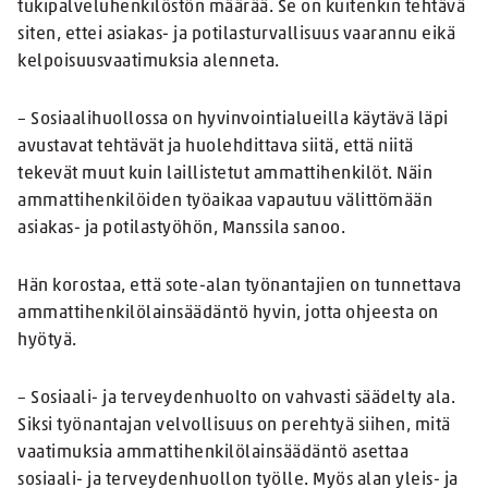
tukipalveluhenkilöstön määrää. Se on kuitenkin tehtävä
siten, ettei asiakas- ja potilasturvallisuus vaarannu eikä
kelpoisuusvaatimuksia alenneta.
– Sosiaalihuollossa on hyvinvointialueilla käytävä läpi
avustavat tehtävät ja huolehdittava siitä, että niitä
tekevät muut kuin laillistetut ammattihenkilöt. Näin
ammattihenkilöiden työaikaa vapautuu välittömään
asiakas- ja potilastyöhön, Manssila sanoo.
Hän korostaa, että sote-alan työnantajien on tunnettava
ammattihenkilölainsäädäntö hyvin, jotta ohjeesta on
hyötyä.
– Sosiaali- ja terveydenhuolto on vahvasti säädelty ala.
Siksi työnantajan velvollisuus on perehtyä siihen, mitä
vaatimuksia ammattihenkilölainsäädäntö asettaa
sosiaali- ja terveydenhuollon työlle. Myös alan yleis- ja