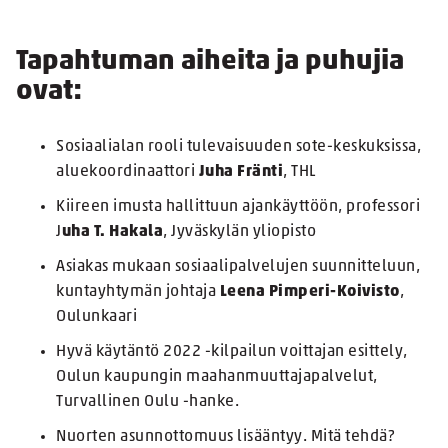
Tapahtuman aiheita ja puhujia
ovat:
Sosiaalialan rooli tulevaisuuden sote-keskuksissa,
aluekoordinaattori
Juha Fränti
, THL
Kiireen imusta hallittuun ajankäyttöön, professori
J
uha T. Hakala
, Jyväskylän yliopisto
Asiakas mukaan sosiaalipalvelujen suunnitteluun,
kuntayhtymän johtaja
Leena Pimperi-Koivisto
,
Oulunkaari
Hyvä käytäntö 2022 -kilpailun voittajan esittely,
Oulun kaupungin maahanmuuttajapalvelut,
Turvallinen Oulu -hanke.
Nuorten asunnottomuus lisääntyy. Mitä tehdä?