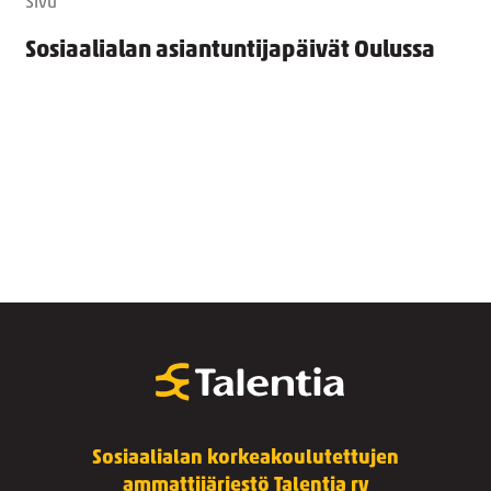
Sivu
Sosiaalialan asiantuntijapäivät Oulussa
Sosiaalialan korkeakoulutettujen
ammattijärjestö Talentia ry