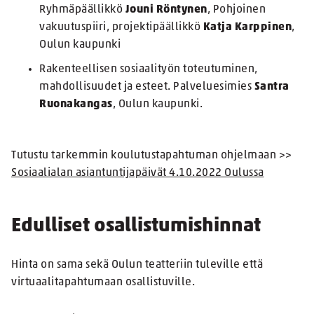
Ryhmäpäällikkö
Jouni Röntynen
, Pohjoinen
vakuutuspiiri, projektipäällikkö
Katja Karppinen
,
Oulun kaupunki
Rakenteellisen sosiaalityön toteutuminen,
mahdollisuudet ja esteet. Palveluesimies
Santra
Ruonakangas
, Oulun kaupunki.
Tutustu tarkemmin koulutustapahtuman ohjelmaan >>
Sosiaalialan asiantuntijapäivät 4.10.2022 Oulussa
Edulliset osallistumishinnat
Hinta on sama sekä Oulun teatteriin tuleville että
virtuaalitapahtumaan osallistuville.