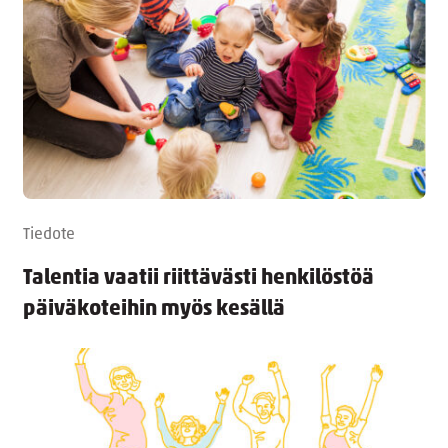
Tiedote
Talentia vaatii riittävästi henkilöstöä
päiväkoteihin myös kesällä