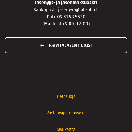
Jäsenyys- ja jäsenmaksuasiat
Sähköposti: jasenyys@talentia.fi
Puh: 09 3158 5530
(Ma–to klo 9.00–12.00)
PÄIVITÄ JÄSENTIETOSI
Tietosuoja
Vastuuvapauslauseke
Sivukartta