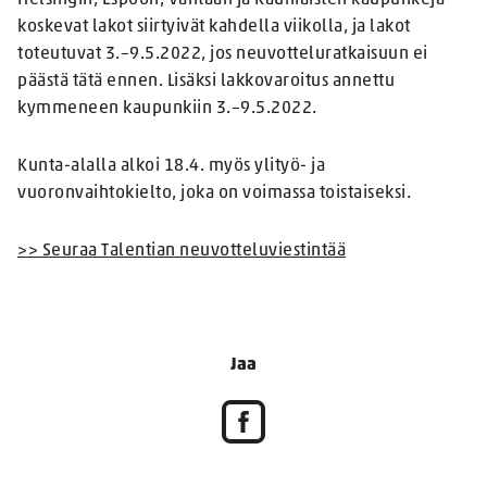
Helsingin, Espoon, Vantaan ja Kauniaisten kaupunkeja
koskevat lakot siirtyivät kahdella viikolla, ja lakot
toteutuvat 3.–9.5.2022, jos neuvotteluratkaisuun ei
päästä tätä ennen. Lisäksi lakkovaroitus annettu
kymmeneen kaupunkiin 3.–9.5.2022.
Kunta-alalla alkoi 18.4. myös ylityö- ja
vuoronvaihtokielto, joka on voimassa toistaiseksi.
>> Seuraa Talentian neuvotteluviestintää
Jaa