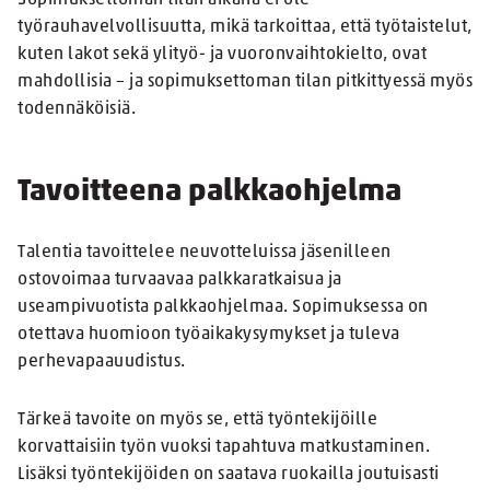
Sopimuksettoman tilan aikana ei ole
työrauhavelvollisuutta, mikä tarkoittaa, että työtaistelut,
kuten lakot sekä ylityö- ja vuoronvaihtokielto, ovat
mahdollisia – ja sopimuksettoman tilan pitkittyessä myös
todennäköisiä.
Tavoitteena palkkaohjelma
Talentia tavoittelee neuvotteluissa jäsenilleen
ostovoimaa turvaavaa palkkaratkaisua ja
useampivuotista palkkaohjelmaa. Sopimuksessa on
otettava huomioon työaikakysymykset ja tuleva
perhevapaauudistus.
Tärkeä tavoite on myös se, että työntekijöille
korvattaisiin työn vuoksi tapahtuva matkustaminen.
Lisäksi työntekijöiden on saatava ruokailla joutuisasti