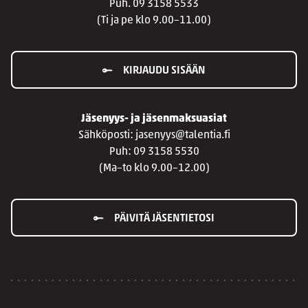
Puh. 09 3158 5533
(Ti ja pe klo 9.00–11.00)
KIRJAUDU SISÄÄN
Jäsenyys- ja jäsenmaksuasiat
Sähköposti: jasenyys@talentia.fi
Puh: 09 3158 5530
(Ma–to klo 9.00–12.00)
PÄIVITÄ JÄSENTIETOSI