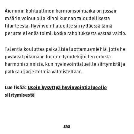
Aiemmin kohtuullinen harmonisointiaika on jossain
määrin voinut olla kiinni kunnan taloudellisesta
tilanteesta. Hyvinvointialueille siirryttäessä tämä
peruste ei enää toimi, koska rahoituksesta vastaa valtio.
Talentia kouluttaa paikallisia luottamusmiehiä, jotta he
pystyvät pitämään huolen työntekijöiden edusta
harmonisoinnista, kun hyvinvointialueille siirtymistä ja
palkkausjärjestelmiä valmistellaan.
Lue lisää:
Usein kysyttyä hyvinvointialueelle
siirtymisestä
Jaa