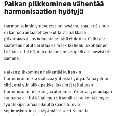
Palkan pilkkominen vähentää
harmonisaation hyötyjä
Harmonisoinnin yhteydessä on hyvä muistaa, että sinun
ei kannata antaa tehtäväkohtaista palkkaasi
pilkottavaksi, jos työnantajasi tätä ehdottaa. Palkastasi
saatetaan haluta erottaa esimerkiksi henkilökohtainen
lisä tai erillislisä, niin että oma maksupalkkasi pysyisi silti
samana.
Palkan pilkkominen heikentää kuitenkin
harmonisoinnista saatavaa yhteistä hyötyä. Tämä johtuu
siitä, että ylin piikkipalkka, joka määrää alueen
harmonisoinnin tason, jää alemmas. Yleensä työnantajan
tarjoama erillislisä tai muu siirtymälisä heikentää myös
työntekijän omaa oikeutta saada tulevia
sopimuskorotuksia täysimääräisesti. Samalla