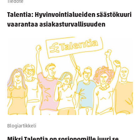
Tiedote
Talentia: Hyvinvointialueiden säästökuuri
vaarantaa asiakasturvallisuuden
Blogiartikkeli
Miksi Talentia on sosionomille juuri se