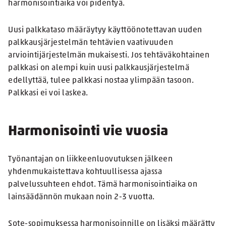
harmonisointiaika voi pidentyä.
Uusi palkkataso määräytyy käyttöönotettavan uuden
palkkausjärjestelmän tehtävien vaativuuden
arviointijärjestelmän mukaisesti. Jos tehtäväkohtainen
palkkasi on alempi kuin uusi palkkausjärjestelmä
edellyttää, tulee palkkasi nostaa ylimpään tasoon.
Palkkasi ei voi laskea.
Harmonisointi vie vuosia
Työnantajan on liikkeenluovutuksen jälkeen
yhdenmukaistettava kohtuullisessa ajassa
palvelussuhteen ehdot. Tämä harmonisointiaika on
lainsäädännön mukaan noin 2-3 vuotta.
Sote-sopimuksessa harmonisoinnille on lisäksi määrätty