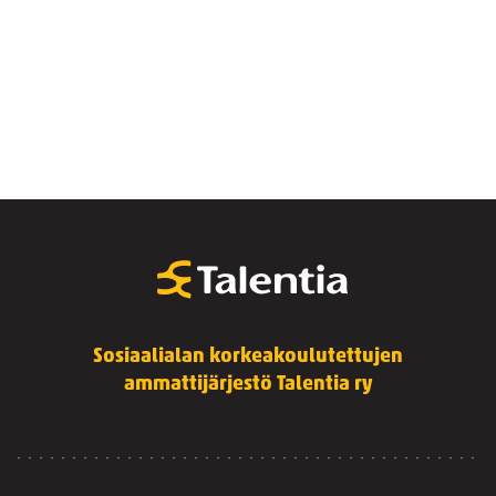
Sosiaalialan korkeakoulutettujen
ammattijärjestö Talentia ry