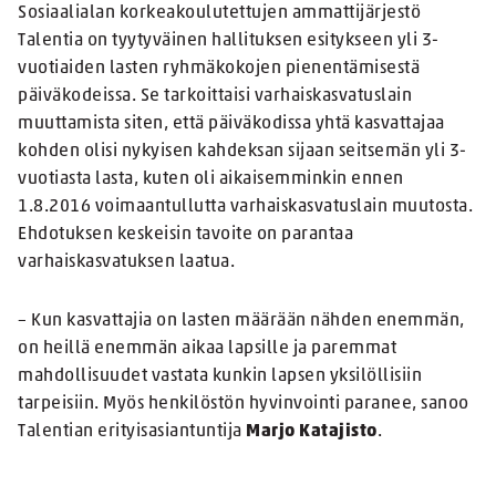
Sosiaalialan korkeakoulutettujen ammattijärjestö
Talentia on tyytyväinen hallituksen esitykseen yli 3-
vuotiaiden lasten ryhmäkokojen pienentämisestä
päiväkodeissa. Se tarkoittaisi varhaiskasvatuslain
muuttamista siten, että päiväkodissa yhtä kasvattajaa
kohden olisi nykyisen kahdeksan sijaan seitsemän yli 3-
vuotiasta lasta, kuten oli aikaisemminkin ennen
1.8.2016 voimaantullutta varhaiskasvatuslain muutosta.
Ehdotuksen keskeisin tavoite on parantaa
varhaiskasvatuksen laatua.
– Kun kasvattajia on lasten määrään nähden enemmän,
on heillä enemmän aikaa lapsille ja paremmat
mahdollisuudet vastata kunkin lapsen yksilöllisiin
tarpeisiin. Myös henkilöstön hyvinvointi paranee, sanoo
Talentian erityisasiantuntija
Marjo Katajisto
.