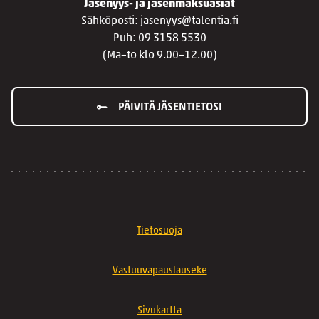
Jäsenyys- ja jäsenmaksuasiat
Sähköposti: jasenyys@talentia.fi
Puh: 09 3158 5530
(Ma–to klo 9.00–12.00)
PÄIVITÄ JÄSENTIETOSI
Tietosuoja
Vastuuvapauslauseke
Sivukartta