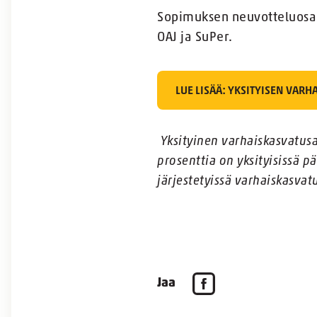
Sopimuksen neuvotteluosapu
OAJ ja SuPer.
LUE LISÄÄ: YKSITYISEN VAR
Yksityinen varhaiskasvatusa
prosenttia on yksityisissä pä
järjestetyissä varhaiskasvat
Jaa