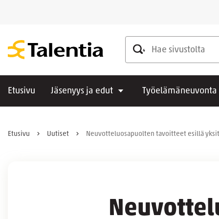
Hae sivustolta
Etusivu
Jäsenyys ja edut
Työelämäneuvonta
Etusivu
Uutiset
Neuvotteluosapuolten tavoitteet esillä yksi
Neuvottelu