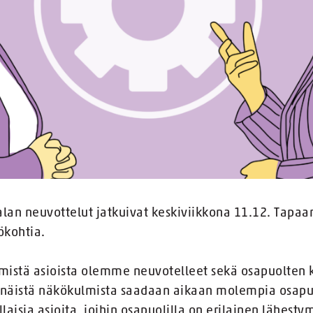
alan neuvottelut jatkuivat keskiviikkona 11.12. Tapaam
ökohtia.
, mistä asioista olemme neuvotelleet sekä osapuolten 
ä näistä näkökulmista saadaan aikaan molempia osapuo
llaisia asioita, joihin osapuolilla on erilainen lähest