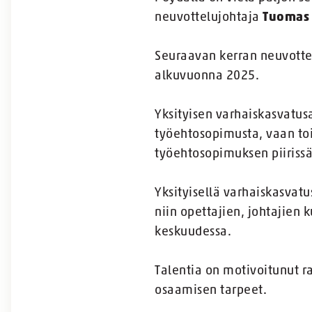
neuvottelujohtaja
Tuomas 
Seuraavan kerran neuvottel
alkuvuonna 2025.
Yksityisen varhaiskasvatus
työehtosopimusta, vaan toi
työehtosopimuksen piiris
Yksityisellä varhaiskasvat
niin opettajien, johtajie
keskuudessa.
Talentia on motivoitunut 
osaamisen tarpeet.