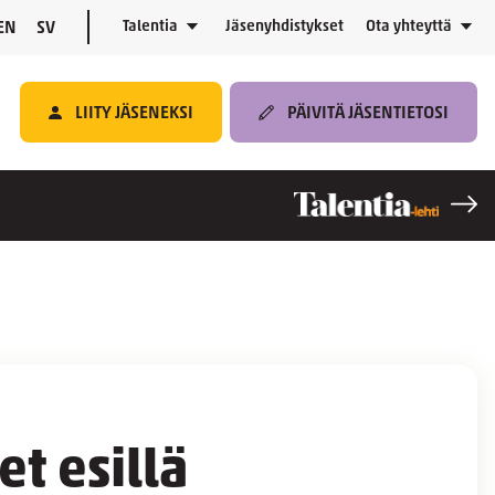
Talentia
Jäsenyhdistykset
Ota yhteyttä
EN
SV
LIITY JÄSENEKSI
PÄIVITÄ JÄSENTIETOSI
t esillä