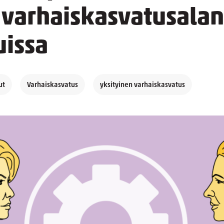
 varhaiskasvatusalan
uissa
ut
Varhaiskasvatus
yksityinen varhaiskasvatus