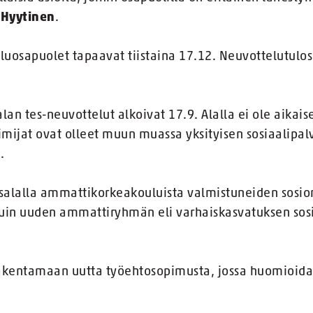
Hyytinen
.
uosapuolet tapaavat tiistaina 17.12. Neuvottelutulos
alan tes-neuvottelut alkoivat 17.9. Alalla ei ole aika
mijat ovat olleet muun muassa yksityisen sosiaalipal
sä.
usalalla ammattikorkeakouluista valmistuneiden sosi
n kuin uuden ammattiryhmän eli varhaiskasvatuksen so
rakentamaan uutta työehtosopimusta, jossa huomioid