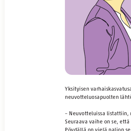
Yksityisen varhaiskasvatus
neuvotteluosapuolten läht
– Neuvotteluissa listattiin
Seuraava vaihe on se, ett
Pöydällä on vielä paljon se