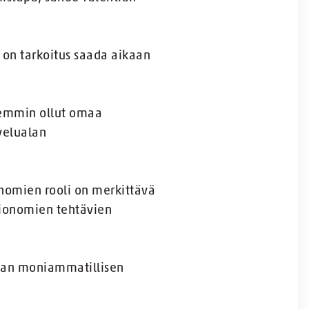
 on tarkoitus saada aikaan
isemmin ollut omaa
velualan
onomien rooli on merkittävä
sionomien tehtävien
aan moniammatillisen