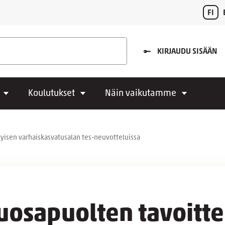
FI
KIRJAUDU SISÄÄN
Koulutukset
Näin vaikutamme
tyisen varhaiskasvatusalan tes-neuvotteluissa
osapuolten tavoittee