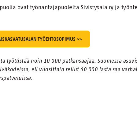
olia ovat työnantajapuolelta Sivistysala ry ja työntek
HAISKASVATUSALAN TYÖEHTOSOPIMUS >>
la työllistää noin 10 000 palkansaajaa. Suomessa asuvis
iväkodeissa, eli vuosittain reilut 40 000 lasta saa varhai
uspalveluissa.