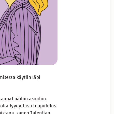
isessa käytiin läpi
kannat näihin asioihin.
lia tyydyttävä lopputulos.
ymistapa, sanoo
Talentian