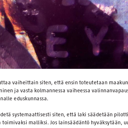
ttaa vaiheittain siten, että ensin toteutetaan maakunt
inen ja vasta kolmannessa vaiheessa valinnanvapaus,
unnalle eduskunnassa.
tä systemaattisesti siten, että laki säädetään pilott
 toimivaksi malliksi. Jos lainsäädäntö hyväksytään, uu