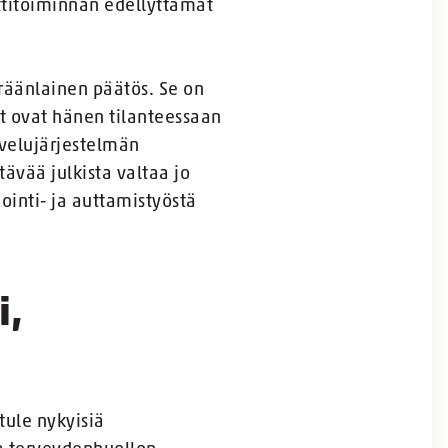
ttitoiminnan edellyttämät
eräänlainen päätös. Se on
ut ovat hänen tilanteessaan
lvelujärjestelmän
ävää julkista valtaa jo
ointi- ja auttamistyöstä
i,
tule nykyisiä