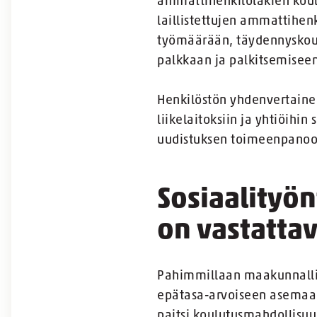
ammattihenkilölakien koulu
laillistettujen ammattihen
työmäärään, täydennyskoul
palkkaan ja palkitsemiseen
Henkilöstön yhdenvertainen
liikelaitoksiin ja yhtiöih
uudistuksen toimeenpanoon
Sosiaalityön
on vastatta
Pahimmillaan maakunnallise
epätasa-arvoiseen asemaan
paitsi koulutusmahdollisu