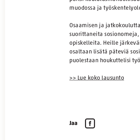
muodossa ja työskentelyol
Osaamisen ja jatkokoulutt
suorittaneita sosionomeja,
opiskelleita. Heille järke
osaltaan lisätä päteviä sos
puolestaan houkuttelisi ty
>> Lue koko lausunto
Jaa