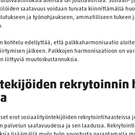
tusvaatimuksia alentaa tai joustavoittaa. Sosiaali- 
kilöiden saatavuus voidaan turvata kiinnittämällä huo
utukseen ja työnohjaukseen, ammatilliseen tukeen j
.
 kohtelu edellyttää, että palkkaharmonisaatio aloite
in siirtymisen jälkeen. Palkkojen harmonisaatioon on v
 liittyviä muutoskustannuksia.
tekijöiden rekrytoinnin 
va
t erot sosiaalityöntekijöiden rekrytointihaasteissa j
 palvelun saatavuudessa ja sen laadussa. Rekrytoint
uksia lisäämällä myös työn arvostusta parantamalla 