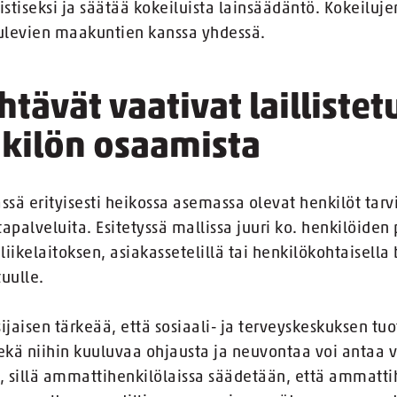
stiseksi ja säätää kokeiluista lainsäädäntö. Kokeiluje
tulevien maakuntien kanssa yhdessä.
htävät vaativat laillistet
kilön osaamista
sä erityisesti heikossa asemassa olevat henkilöt tarvi
apalveluita. Esitetyssä mallissa juuri ko. henkilöiden
iikelaitoksen, asiakassetelillä tai henkilökohtaisella 
uulle.
ijaisen tärkeää, että sosiaali- ja terveyskeskuksen t
sekä niihin kuuluvaa ohjausta ja neuvontaa voi antaa v
ö, sillä ammattihenkilölaissa säädetään, että ammatti