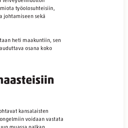
ja terveydenhuollon
miota työolosuhteisiin,
a johtamiseen sekä
taan heti maakuntiin, sen
arauduttava osana koko
haasteisiin
ohtavat kansalaisten
iongelmiin voidaan vastata
muun muassa palkan