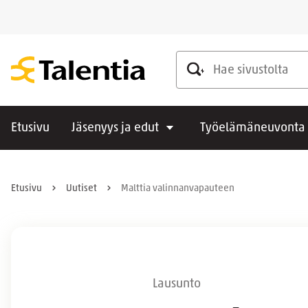
Hae sivustolta
Etusivu
Jäsenyys ja edut
Työelämäneuvonta
Etusivu
Uutiset
Malttia valinnanvapauteen
Lausunto