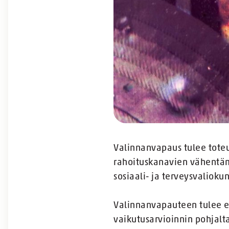
Valinnanvapaus tulee toteu
rahoituskanavien vähentäm
sosiaali- ja terveysvaliok
Valinnanvapauteen tulee ede
vaikutusarvioinnin pohjalta