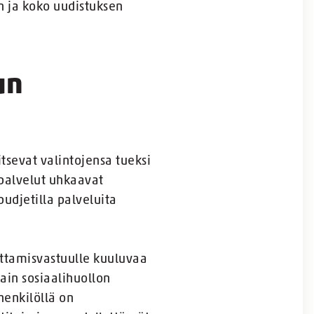
n ja koko uudistuksen
un
tsevat valintojensa tueksi
 palvelut uhkaavat
budjetilla palveluita
uottamisvastuulle kuuluvaa
ain sosiaalihuollon
henkilöllä on