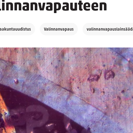
alinnanvapauteen
maakuntauudistus
Valinnanvapaus
valinnanvapauslainsääd