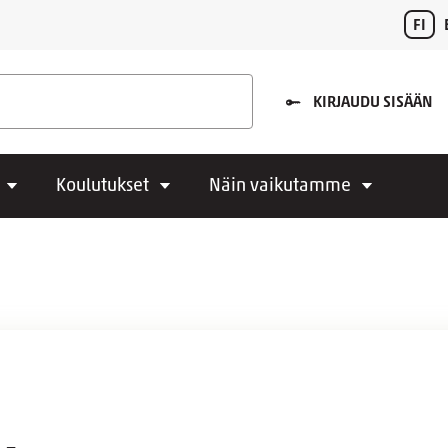
FI
KIRJAUDU SISÄÄN
Koulutukset
Näin vaikutamme