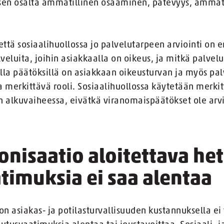
isen osalta ammatillinen osaaminen, pätevyys, amma
ttä sosiaalihuollossa jo palvelutarpeen arviointi on 
lveluita, joihin asiakkaalla on oikeus, ja mitkä palvel
silla päätöksillä on asiakkaan oikeusturvan ja myös pa
merkittävä rooli. Sosiaalihuollossa käytetään merkitt
n alkuvaiheessa, eivätkä viranomaispäätökset ole arvi
isaatio aloitettava het
timuksia ei saa alentaa
on asiakas- ja potilasturvallisuuden kustannuksella ei 