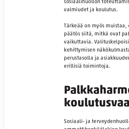
sosiaalihuollon toteuttam
valmiudet ja koulutus.
Tärkeää on myös muistaa, e
päätös siitä, mitkä ovat pa
vaikuttavia. Valituskelpoi
kehittymisen näkökulmasta 
perustasolla ja asiakkuude
erillisiä toimintoja.
Palkkaharmon
koulutusvaa
Sosiaali- ja terveydenhuoll