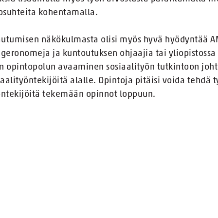
osuhteita kohentamalla.
autumisen näkökulmasta olisi myös hyvä hyödyntää A
 geronomeja ja kuntoutuksen ohjaajia tai yliopistossa
vän opintopolun avaaminen sosiaalityön tutkintoon joh
iaalityöntekijöitä alalle. Opintoja pitäisi voida tehdä
öntekijöitä tekemään opinnot loppuun.