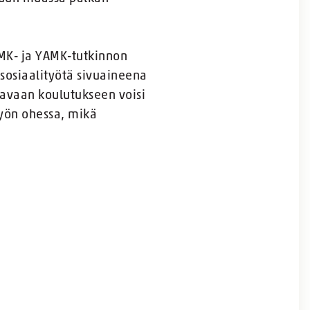
MK- ja YAMK-tutkinnon
 sosiaalityötä sivuaineena
tavaan koulutukseen voisi
 työn ohessa, mikä