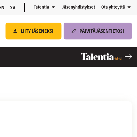
Talentia
Jäsenyhdistykset
Ota yhteyttä
EN
SV
LIITY JÄSENEKSI
PÄIVITÄ JÄSENTIETOSI