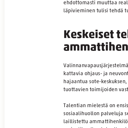
ehdottomasti muuttaa reali
läpivieminen tulisi tehdä 
Keskeiset te
ammattihen
Valinnanvapausjärjestelmäs
kattavia ohjaus- ja neuvont
hajaantua sote-keskuksen, l
tuottavien toimijoiden vast
Talentian mielestä on ensis
sosiaalihuollon palveluja 
laillistettu ammattihenkil