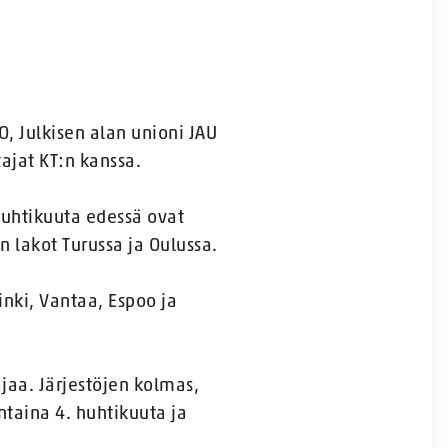
, Julkisen alan unioni JAU
tajat KT:n kanssa.
 huhtikuuta edessä ovat
 lakot Turussa ja Oulussa.
nki, Vantaa, Espoo ja
jaa. Järjestöjen kolmas,
taina 4. huhtikuuta ja