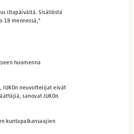
s iltapäivällä. Sisällöstä
lo 18 mennessä,”
tykseen huomenna
JUKOn neuvottelijat eivät
äättäjiä, sanovat JUKOn
ten kuntapalkansaajien