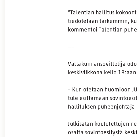
”Talentian hallitus kokoont
tiedotetaan tarkemmin, kun
kommentoi Talentian puheen
—–
Valtakunnansovittelija od
keskiviikkona kello 18:aa
– Kun otetaan huomioon JU
tule esittämään sovintoesi
hallituksen puheenjohtaja 
Julkisalan koulutettujen n
osalta sovintoesitystä kesk