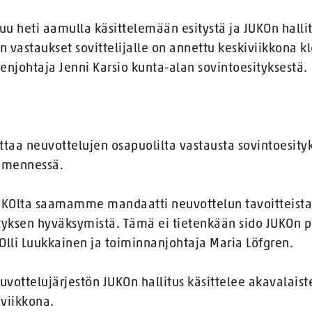
uu heti aamulla käsittelemään esitystä ja JUKOn hallitu
 vastaukset sovittelijalle on annettu keskiviikkona k
johtaja Jenni Karsio kunta-alan sovintoesityksestä.
ottaa neuvottelujen osapuolilta vastausta sovintoesi
n mennessä.
KOlta saamamme mandaatti neuvottelun tavoitteista, 
tyksen hyväksymistä. Tämä ei tietenkään sido JUKOn p
Olli Luukkainen ja toiminnanjohtaja Maria Löfgren.
euvottelujärjestön JUKOn hallitus käsittelee akavalais
iviikkona.