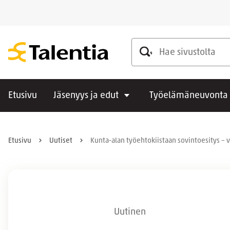
Hae sivustolta
Etusivu
Jäsenyys ja edut
Työelämäneuvonta
Etusivu
Uutiset
Kunta-alan työehtokiistaan sovintoesitys – v
Uutinen