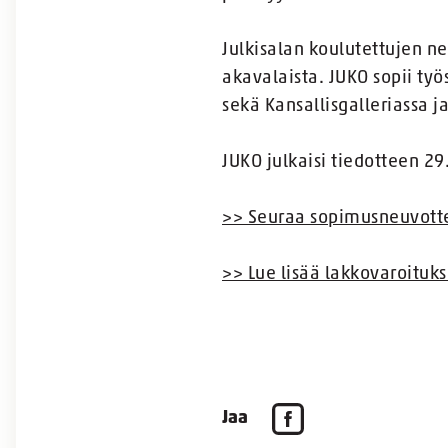
Julkisalan koulutettujen n
akavalaista. JUKO sopii työs
sekä Kansallisgalleriassa j
JUKO julkaisi tiedotteen 2
>> Seuraa sopimusneuvottel
>> Lue lisää lakkovaroituks
Jaa