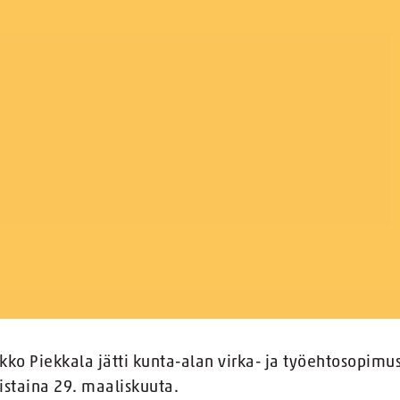
kko Piekkala jätti kunta-alan virka- ja työehtosopim
iistaina 29. maaliskuuta.