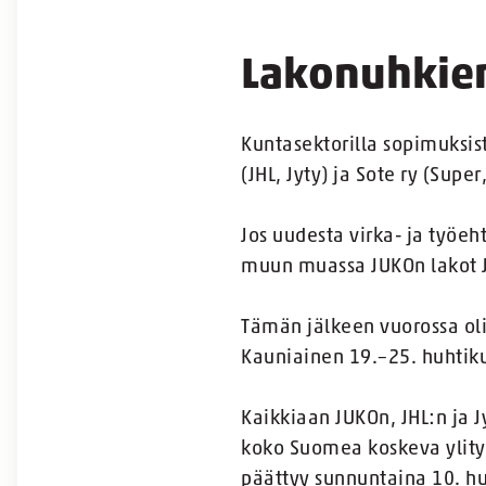
Lakonuhkien
Kuntasektorilla sopimuksis
(JHL, Jyty) ja Sote ry (Sup
Jos uudesta virka- ja työeh
muun muassa JUKOn lakot Jy
Tämän jälkeen vuorossa oli
Kauniainen 19.–25. huhtik
Kaikkiaan JUKOn, JHL:n ja 
koko Suomea koskeva ylityö
päättyy sunnuntaina 10. hu