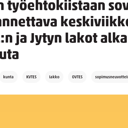
 työehtokiistaan sov
annettava keskiviikk
:n ja Jytyn lakot alka
uta
kunta
KVTES
lakko
OVTES
sopimusneuvottel