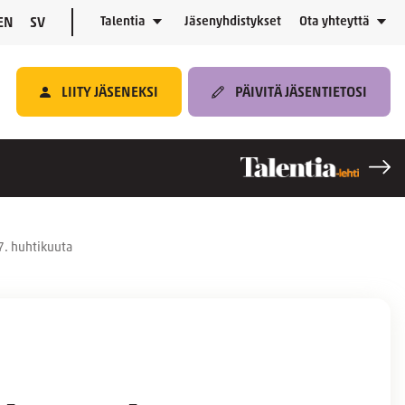
Talentia
Jäsenyhdistykset
Ota yhteyttä
EN
SV
LIITY JÄSENEKSI
PÄIVITÄ JÄSENTIETOSI
–7. huhtikuuta