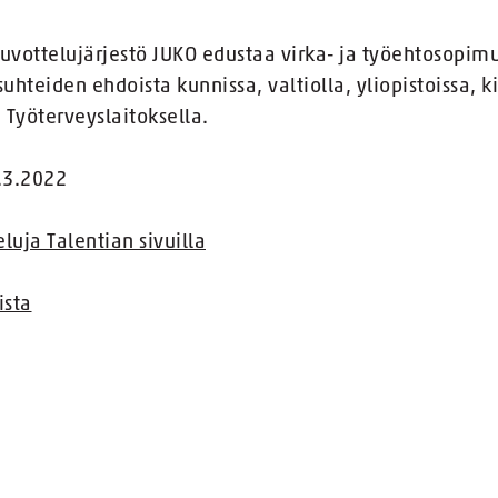
euvottelujärjestö JUKO edustaa virka- ja työehtosopim
uhteiden ehdoista kunnissa, valtiolla, yliopistoissa, ki
a Työterveyslaitoksella.
9.3.2022
uja Talentian sivuilla
ista