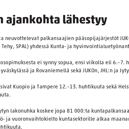
 ajankohta lähestyy
ta neuvottelevat palkansaajien pääsopijajärjestöt JUKO
er, Tehy, SPAL) yhdessä Kunta- ja hyvinvointialuetyönan
tosopimuksesta ei synny sopua, ensi viikolla eli 6.–7.
väskylässä ja Rovaniemellä sekä JUKOn, JHL:n ja Jytyn
sivat Kuopio ja Tampere 12.–13. huhtikuuta sekä Helsi
uuta.
Jytyn lakonuhka koskee jopa 81 000:ta kuntapalkansaa
- ja vuoronvaihtokielto kuntasektorille alkaa maanan
htikuuta.