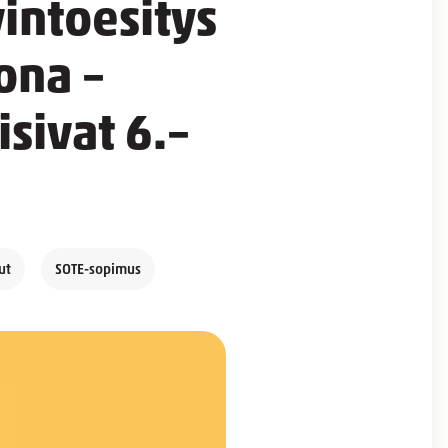
intoesitys
ona –
isivat 6.–
ut
SOTE-sopimus