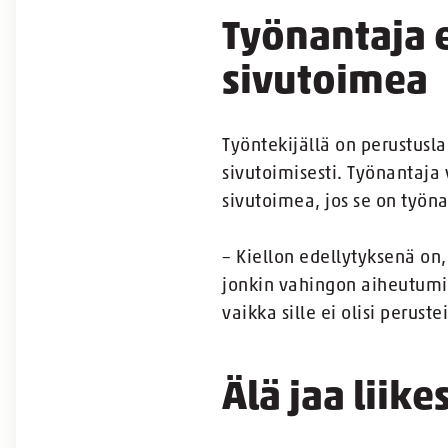
Työnantaja e
sivutoimea
Työntekijällä on perustusla
sivutoimisesti. Työnantaja
sivutoimea, jos se on työn
– Kiellon edellytyksenä on
jonkin vahingon aiheutumise
vaikka sille ei olisi peru
Älä jaa liik