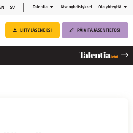
Talentia
Jäsenyhdistykset
Ota yhteyttä
EN
SV
LIITY JÄSENEKSI
PÄIVITÄ JÄSENTIETOSI