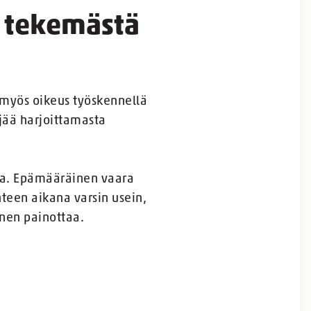
ä tekemästä
n myös oikeus työskennellä
jää harjoittamasta
vaa. Epämääräinen vaara
hteen aikana varsin usein,
konen painottaa.