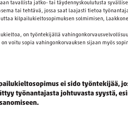
ataan tavallista jatko- tai täydennyskoulutusta syväll
ema tai tehtävä, jossa saat laajasti tietoa työnantaj
ikeuttaa kilpailukieltosopimuksen solmimisen, Laakkon
ilukieltoa, on työntekijällä vahingonkorvausvelvollisuu
a on voitu sopia vahingonkorvauksen sijaan myös sopi
pailukieltosopimus ei sido työntekijää, j
ttyy työnantajasta johtuvasta syystä, es
isanomiseen.