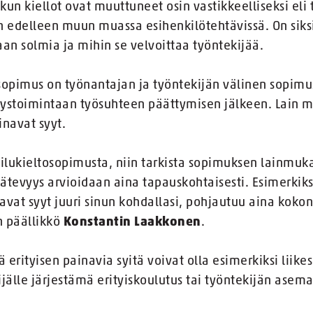
un kiellot ovat muuttuneet osin vastikkeelliseksi eli 
on edelleen muun muassa esihenkilötehtävissä. On siksi
aan solmia ja mihin se velvoittaa työntekijää.
sopimus on työnantajan ja työntekijän välinen sopimus
itystoimintaan työsuhteen päättymisen jälkeen. Lain m
ainavat syyt.
pailukieltosopimusta, niin tarkista sopimuksen lainmuk
tevyys arvioidaan aina tapauskohtaisesti. Esimerkiksi
avat syyt juuri sinun kohdallasi, pohjautuu aina koko
n päällikkö
Konstantin Laakkonen
.
ä erityisen painavia syitä voivat olla esimerkiksi liik
jälle järjestämä erityiskoulutus tai työntekijän asema