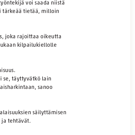
työntekijä voi saada niistä
 tärkeää tietää, milloin
, joka rajoittaa oikeutta
ukaan kilpailukiellolle
aisuus.
 se, täyttyvätkö lain
naisharkintaan, sanoo
esalaisuuksien säilyttämisen
 ja tehtävät.