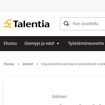
Hae sivustolta
Etusivu
Jäsenyys ja edut
Työelämäneuvonta
Etusivu
Uutiset
Kilpailukieltosopimuksen pelisäännöt selvi
Uutinen