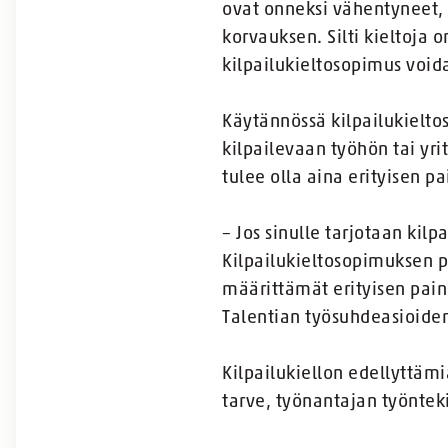
ovat onneksi vähentyneet, k
korvauksen. Silti kieltoja 
kilpailukieltosopimus void
Käytännössä kilpailukielto
kilpailevaan työhön tai yr
tulee olla aina erityisen p
– Jos sinulle tarjotaan kil
Kilpailukieltosopimuksen pä
määrittämät erityisen pain
Talentian työsuhdeasioide
Kilpailukiellon edellyttämi
tarve, työnantajan työnteki