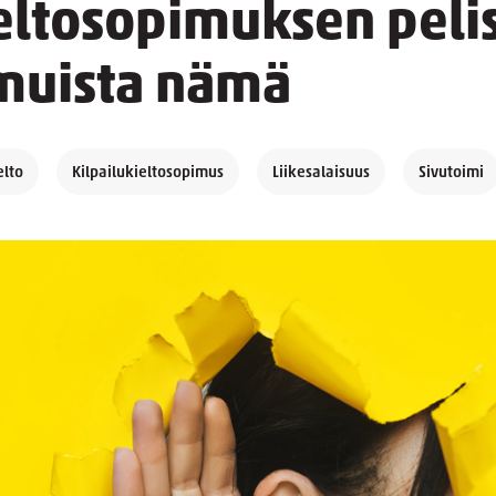
ieltosopimuksen peli
– muista nämä
elto
Kilpailukieltosopimus
Liikesalaisuus
Sivutoimi