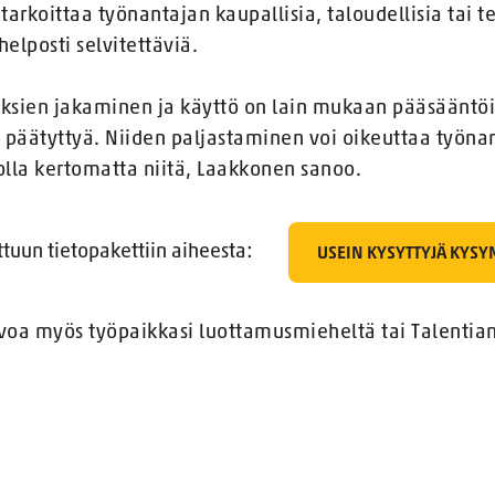
tarkoittaa työnantajan kaupallisia, taloudellisia tai te
 helposti selvitettäviä.
uksien jakaminen ja käyttö on lain mukaan pääsääntöis
n päätyttyä. Niiden paljastaminen voi oikeuttaa työn
olla kertomatta niitä, Laakkonen sanoo.
ttuun tietopakettiin aiheesta:
USEIN KYSYTTYJÄ KYSY
uvoa myös työpaikkasi luottamusmieheltä tai Talentia