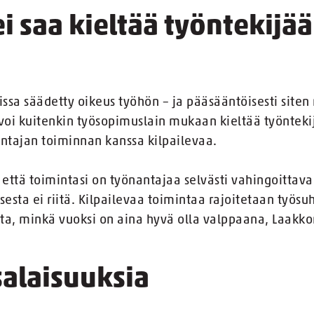
i saa kieltää työntekijä
issa säädetty oikeus työhön – ja pääsääntöisesti site
 voi kuitenkin työsopimuslain mukaan kieltää työnteki
antajan toiminnan kanssa kilpailevaa.
, että toimintasi on työnantajaa selvästi vahingoitta
sta ei riitä. Kilpailevaa toimintaa rajoitetaan työsu
steita, minkä vuoksi on aina hyvä olla valppaana, Laak
esalaisuuksia