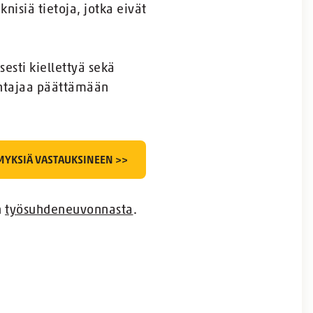
knisiä tietoja, jotka eivät
esti kiellettyä sekä
antajaa päättämään
MYKSIÄ VASTAUKSINEEN >>
n
työsuhdeneuvonnasta
.