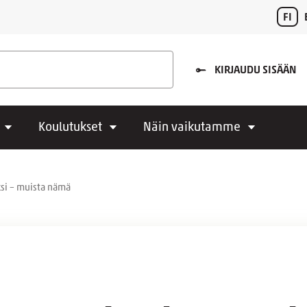
FI
KIRJAUDU SISÄÄN
Koulutukset
Näin vaikutamme
ksi – muista nämä