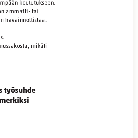
isempään koulutukseen.
an ammatti- tai
en havainnollistaa.
s.
mussakosta, mikäli
os työsuhde
imerkiksi