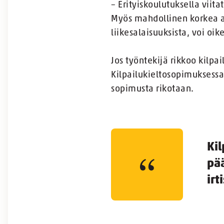
– Erityiskoulutuksella viit
Myös mahdollinen korkea as
liikesalaisuuksista, voi o
Jos työntekijä rikkoo kilpa
Kilpailukieltosopimuksess
sopimusta rikotaan.
Kil
pää
irt