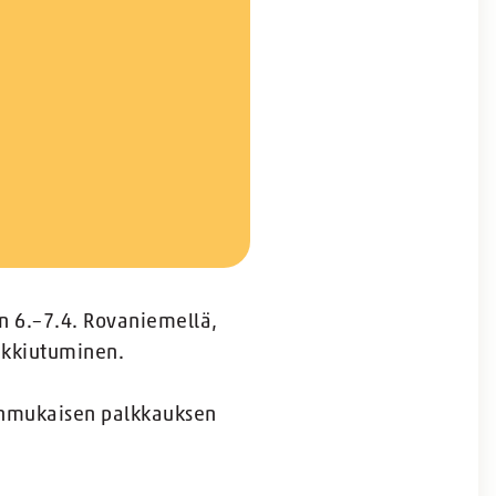
in 6.–7.4. Rovaniemellä,
lukkiutuminen.
denmukaisen palkkauksen