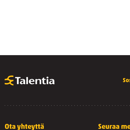
So
Ota yhteyttä
Seuraa me