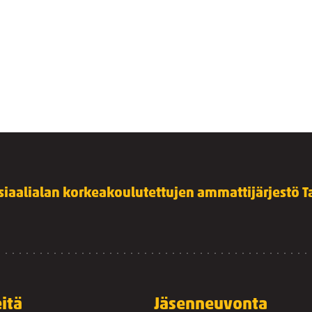
siaalialan korkeakoulutettujen ammattijärjestö Ta
itä
Jäsenneuvonta