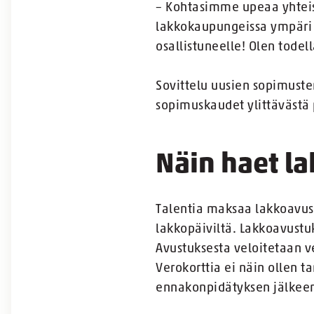
– Kohtasimme upeaa yhteish
lakkokaupungeissa ympäri 
osallistuneelle! Olen todel
Sovittelu uusien sopimuste
sopimuskaudet ylittävästä 
Näin haet l
Talentia maksaa lakkoavust
lakkopäiviltä. Lakkoavust
Avustuksesta veloitetaan v
Verokorttia ei näin ollen ta
ennakonpidätyksen jälkeen