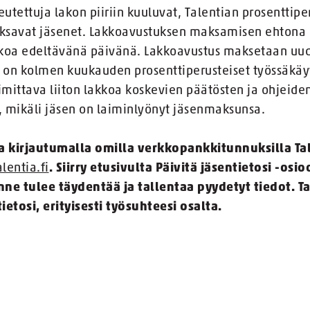
utettuja lakon piiriin kuuluvat, Talentian prosenttip
savat jäsenet. Lakkoavustuksen maksamisen ehtona on
kkoa edeltävänä päivänä. Lakkoavustus maksetaan uud
lä on kolmen kuukauden prosenttiperusteiset työssäkä
mittava liiton lakkoa koskevien päätösten ja ohjeide
, mikäli jäsen on laiminlyönyt jäsenmaksunsa.
a kirjautumalla omilla verkkopankkitunnuksilla Ta
entia.fi
. Siirry etusivulta Päivitä jäsentietosi -osi
e tulee täydentää ja tallentaa pyydetyt tiedot. T
ietosi, erityisesti työsuhteesi osalta.