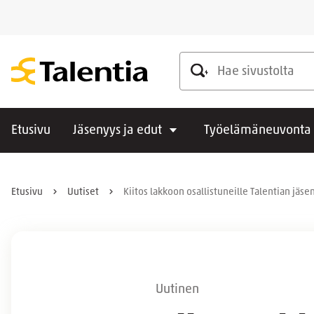
Hae sivustolta
Etusivu
Jäsenyys ja edut
Työelämäneuvonta
Etusivu
Uutiset
Kiitos lakkoon osallistuneille Talentian jäsen
Uutinen