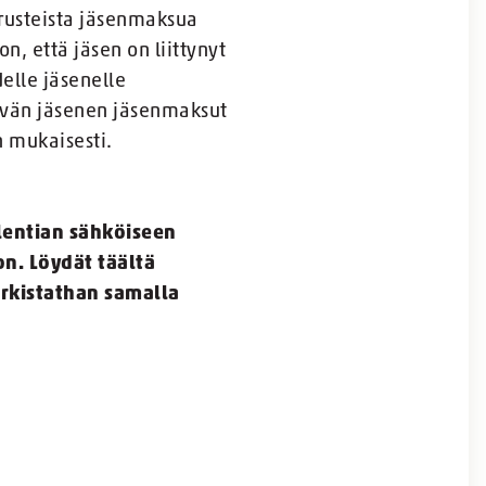
erusteista jäsenmaksua
, että jäsen on liittynyt
elle jäsenelle
yvän jäsenen jäsenmaksut
n mukaisesti.
lentian sähköiseen
oon. Löydät täältä
arkistathan samalla