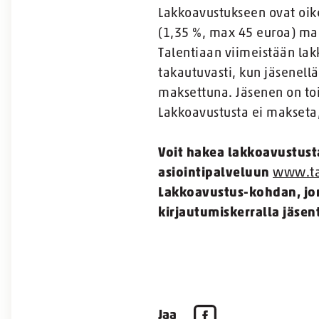
Lakkoavustukseen ovat oike
(1,35 %, max 45 euroa) mak
Talentiaan viimeistään la
takautuvasti, kun jäsenel
maksettuna. Jäsenen on toi
Lakkoavustusta ei makseta
Voit hakea lakkoavustust
asiointipalveluun
www.tal
Lakkoavustus-kohdan, jonn
kirjautumiskerralla jäsent
Jaa