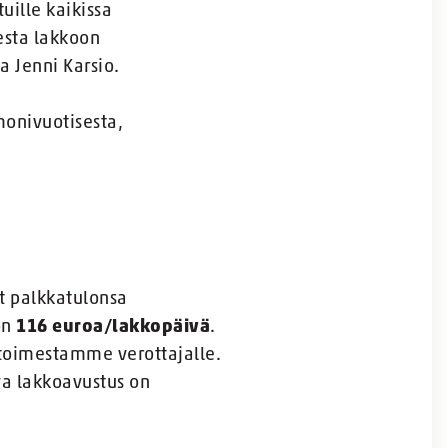
uille kaikissa
esta lakkoon
a Jenni Karsio.
monivuotisesta,
ät palkkatulonsa
on
116 euroa/lakkopäivä
.
 toimestamme verottajalle.
va lakkoavustus on