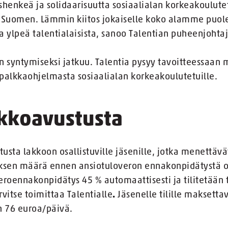
enkeä ja solidaarisuutta sosiaalialan korkeakoulutet
Suomen. Lämmin kiitos jokaiselle koko alamme puol
la ylpeä talentialaisista, sanoo Talentian puheenjohtaj
n syntymiseksi jatkuu. Talentia pysyy tavoitteessaan 
palkkaohjelmasta sosiaalialan korkeakoulutetuille.
akkoavustusta
usta lakkoon osallistuville jäsenille, jotka menettäv
uksen määrä ennen ansiotuloveron ennakonpidätystä 
eroennakonpidätys 45 % automaattisesti ja tilitetään
rvitse toimittaa Talentialle
.
Jäsenelle tilille maksetta
 76 euroa/päivä.