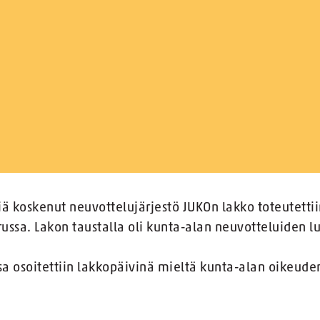
iä koskenut neuvottelujärjestö JUKOn lakko toteutetti
russa. Lakon taustalla oli kunta-alan neuvotteluiden 
sa osoitettiin lakkopäivinä mieltä kunta-alan oikeu