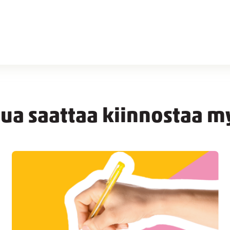
nua saattaa kiinnostaa m