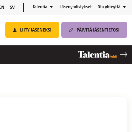
Talentia
Jäsenyhdistykset
Ota yhteyttä
EN
SV
LIITY JÄSENEKSI
PÄIVITÄ JÄSENTIETOSI