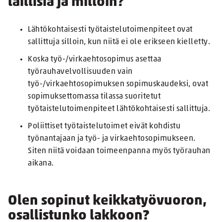
laillisia ja milloin?
Lähtökohtaisesti työtaistelutoimenpiteet ovat
sallittuja silloin, kun niitä ei ole erikseen kielletty.
Koska työ-/virkaehtosopimus asettaa
työrauhavelvollisuuden vain
työ-/virkaehtosopimuksen sopimuskaudeksi, ovat
sopimuksettomassa tilassa suoritetut
työtaistelutoimenpiteet lähtökohtaisesti sallittuja.
Poliittiset työtaistelutoimet eivät kohdistu
työnantajaan ja työ- ja virkaehtosopimukseen.
Siten niitä voidaan toimeenpanna myös työrauhan
aikana.
Olen sopinut keikkatyövuoron,
osallistunko lakkoon?