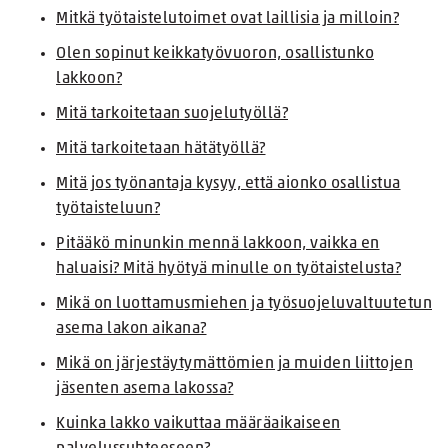
Mitkä työtaistelutoimet ovat laillisia ja milloin?
Olen sopinut keikkatyövuoron, osallistunko
lakkoon?
Mitä tarkoitetaan suojelutyöllä?
Mitä tarkoitetaan hätätyöllä?
Mitä jos työnantaja kysyy, että aionko osallistua
työtaisteluun?
Pitääkö minunkin mennä lakkoon, vaikka en
haluaisi? Mitä hyötyä minulle on työtaistelusta?
Mikä on luottamusmiehen ja työsuojeluvaltuutetun
asema lakon aikana?
Mikä on järjestäytymättömien ja muiden liittojen
jäsenten asema lakossa?
Kuinka lakko vaikuttaa määräaikaiseen