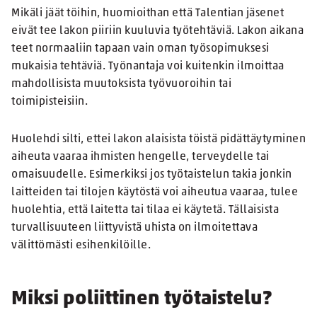
Mikäli jäät töihin, huomioithan että Talentian jäsenet
eivät tee lakon piiriin kuuluvia työtehtäviä. Lakon aikana
teet normaaliin tapaan vain oman työsopimuksesi
mukaisia tehtäviä. Työnantaja voi kuitenkin ilmoittaa
mahdollisista muutoksista työvuoroihin tai
toimipisteisiin.
Huolehdi silti, ettei lakon alaisista töistä pidättäytyminen
aiheuta vaaraa ihmisten hengelle, terveydelle tai
omaisuudelle. Esimerkiksi jos työtaistelun takia jonkin
laitteiden tai tilojen käytöstä voi aiheutua vaaraa, tulee
huolehtia, että laitetta tai tilaa ei käytetä. Tällaisista
turvallisuuteen liittyvistä uhista on ilmoitettava
välittömästi esihenkilöille.
Miksi poliittinen työtaistelu?