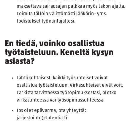
maksettava sairausajan palkkaa myös lakon ajalta.
Toimita tällöin välittömästi lääkärin- yms.
todistukset työnantajallesi.
En tiedä, voinko osallistua
työtaisteluun. Keneltä kysyn
asiasta?
Lähtökohtaisesti kaikki työsuhteiset voivat
osallistua työtaisteluun. Virkasuhteiset eivät voit.
Tarkista tarvittaessa työsopimuksestasi, oletko
virkasuhteessa vai työsopimussuhteessa.
Jos olet epävarma, ota yhteyttä:
jarjestoinfo@talentia.fi