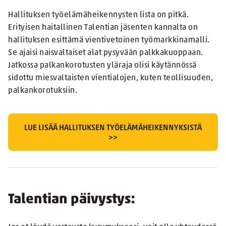
Hallituksen työelämäheikennysten lista on pitkä.
Erityisen haitallinen Talentian jäsenten kannalta on
hallituksen esittämä vientivetoinen työmarkkinamalli.
Se ajaisi naisvaltaiset alat pysyvään palkkakuoppaan.
Jatkossa palkankorotusten yläraja olisi käytännössä
sidottu miesvaltaisten vientialojen, kuten teollisuuden,
palkankorotuksiin.
LUE LISÄÄ HALLITUKSEN TYÖELÄMÄHEIKENNYKSISTÄ
>>
Talentian päivystys: