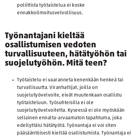
poliittista työtaistelua ei koske
ennakkoilmoitusvelvollisuus.
Työnantajani kieltää
osallistumisen vedoten
turvallisuuteen, hätätyöhön tai
suojelutyöhön. Mitä teen?
Työtaistelu ei vaaranneta kenenkään henkeä tai
turvallisuutta. Viranhaltijat, joilla on
suojelutyövelvoite, eivät muutenkaan osallistu
työtaisteluun. Työsuhteisilla ei ole
suojelutyövelvoitetta. Kyseessä ei ole myöskään
sellainen ennalta-arvaamaton tapahtuma, joka
edellyttäisi hätätyötä. Työnantaja ei voi siten
pääsääntöisesti kieltää osallistumista. Työnantaja ei