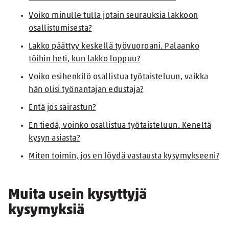
Voiko minulle tulla jotain seurauksia lakkoon
osallistumisesta?
Lakko päättyy keskellä työvuoroani. Palaanko
töihin heti, kun lakko loppuu?
Voiko esihenkilö osallistua työtaisteluun, vaikka
hän olisi työnantajan edustaja?
Entä jos sairastun?
En tiedä, voinko osallistua työtaisteluun. Keneltä
kysyn asiasta?
Miten toimin, jos en löydä vastausta kysymykseeni?
Muita usein kysyttyjä
kysymyksiä