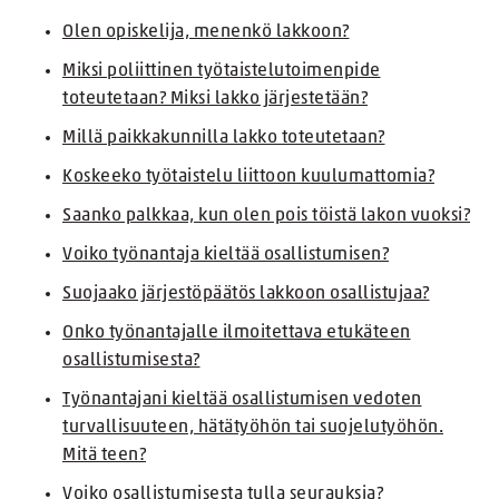
Olen opiskelija, menenkö lakkoon?
Miksi poliittinen työtaistelutoimenpide
toteutetaan? Miksi lakko järjestetään?
Millä paikkakunnilla lakko toteutetaan?
Koskeeko työtaistelu liittoon kuulumattomia?
Saanko palkkaa, kun olen pois töistä lakon vuoksi?
Voiko työnantaja kieltää osallistumisen?
Suojaako järjestöpäätös lakkoon osallistujaa?
Onko työnantajalle ilmoitettava etukäteen
osallistumisesta?
Työnantajani kieltää osallistumisen vedoten
turvallisuuteen, hätätyöhön tai suojelutyöhön.
Mitä teen?
Voiko osallistumisesta tulla seurauksia?