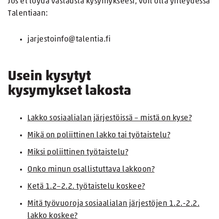
Jos et löydä vastausta kysymykseesi, voit olla yhteydessä
Talentiaan:
jarjestoinfo@talentia.fi
Usein kysytyt
kysymykset
lakosta
Lakko sosiaalialan järjestöissä – mistä on kyse?
Mikä on poliittinen lakko tai työtaistelu?
Miksi poliittinen työtaistelu?
Onko minun osallistuttava lakkoon?
Ketä 1.2–2.2. työtaistelu koskee?
Mitä työvuoroja sosiaalialan järjestöjen 1.2.-2.2.
lakko koskee?