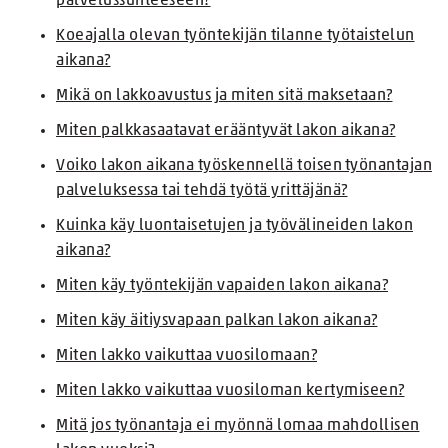
palvelussuhteeseen?
Koeajalla olevan työntekijän tilanne työtaistelun
aikana?
Mikä on lakkoavustus ja miten sitä maksetaan?
Miten palkkasaatavat erääntyvät lakon aikana?
Voiko lakon aikana työskennellä toisen työnantajan
palveluksessa tai tehdä työtä yrittäjänä?
Kuinka käy luontaisetujen ja työvälineiden lakon
aikana?
Miten käy työntekijän vapaiden lakon aikana?
Miten käy äitiysvapaan palkan lakon aikana?
Miten lakko vaikuttaa vuosilomaan?
Miten lakko vaikuttaa vuosiloman kertymiseen?
Mitä jos työnantaja ei myönnä lomaa mahdollisen