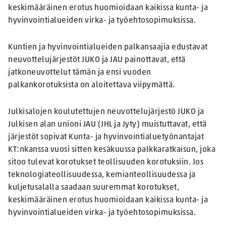
keskimääräinen erotus huomioidaan kaikissa kunta- ja
hyvinvointialueiden virka- ja työehtosopimuksissa.
Kuntien ja hyvinvointialueiden palkansaajia edustavat
neuvottelujärjestöt JUKO ja JAU painottavat, että
jatkoneuvottelut tämän ja ensi vuoden
palkankorotuksista on aloitettava viipymättä.
Julkisalojen koulutettujen neuvottelujärjestö JUKO ja
Julkisen alan unioni JAU (JHL ja Jyty) muistuttavat, että
järjestöt sopivat Kunta- ja hyvinvointialuetyönantajat
KT:nkanssa vuosi sitten kesäkuussa palkkaratkaisun, joka
sitoo tulevat korotukset teollisuuden korotuksiin. Jos
teknologiateollisuudessa, kemianteollisuudessa ja
kuljetusalalla saadaan suuremmat korotukset,
keskimääräinen erotus huomioidaan kaikissa kunta- ja
hyvinvointialueiden virka- ja työehtosopimuksissa.