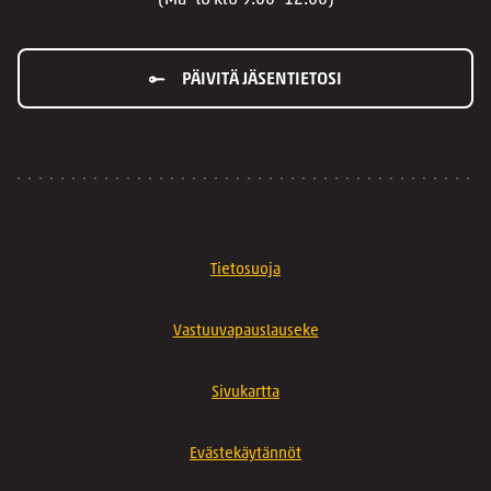
(Ma–to klo 9.00–12.00)
PÄIVITÄ JÄSENTIETOSI
Tietosuoja
Vastuuvapauslauseke
Sivukartta
Evästekäytännöt