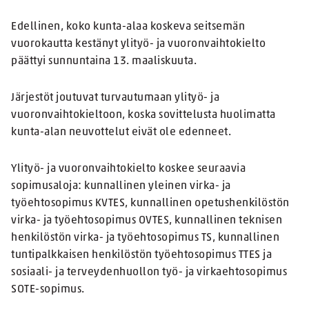
Edellinen, koko kunta-alaa koskeva seitsemän
vuorokautta kestänyt ylityö- ja vuoronvaihtokielto
päättyi sunnuntaina 13. maaliskuuta.
Järjestöt joutuvat turvautumaan ylityö- ja
vuoronvaihtokieltoon, koska sovittelusta huolimatta
kunta-alan neuvottelut eivät ole edenneet.
Ylityö- ja vuoronvaihtokielto koskee seuraavia
sopimusaloja: kunnallinen yleinen virka- ja
työehtosopimus KVTES, kunnallinen opetushenkilöstön
virka- ja työehtosopimus OVTES, kunnallinen teknisen
henkilöstön virka- ja työehtosopimus TS, kunnallinen
tuntipalkkaisen henkilöstön työehtosopimus TTES ja
sosiaali- ja terveydenhuollon työ- ja virkaehtosopimus
SOTE-sopimus.