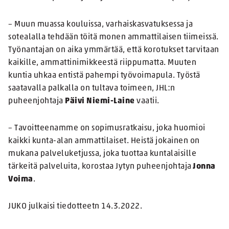
– Muun muassa kouluissa, varhaiskasvatuksessa ja
sotealalla tehdään töitä monen ammattilaisen tiimeissä.
Työnantajan on aika ymmärtää, että korotukset tarvitaan
kaikille, ammattinimikkeestä riippumatta. Muuten
kuntia uhkaa entistä pahempi työvoimapula. Työstä
saatavalla palkalla on tultava toimeen, JHL:n
puheenjohtaja
Päivi Niemi-Laine
vaatii.
– Tavoitteenamme on sopimusratkaisu, joka huomioi
kaikki kunta-alan ammattilaiset. Heistä jokainen on
mukana palveluketjussa, joka tuottaa kuntalaisille
tärkeitä palveluita, korostaa Jytyn puheenjohtaja
Jonna
Voima
.
JUKO julkaisi tiedotteetn 14.3.2022.