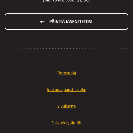
(Ma–to klo 9.00–12.00)
PÄIVITÄ JÄSENTIETOSI
Tietosuoja
Vastuuvapauslauseke
Sivukartta
Evästekäytännöt