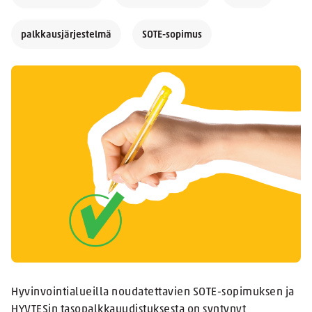
palkkausjärjestelmä
SOTE-sopimus
Hyvinvointialueilla noudatettavien SOTE-sopimuksen ja
HYVTESin tasopalkkauudistuksesta on syntynyt