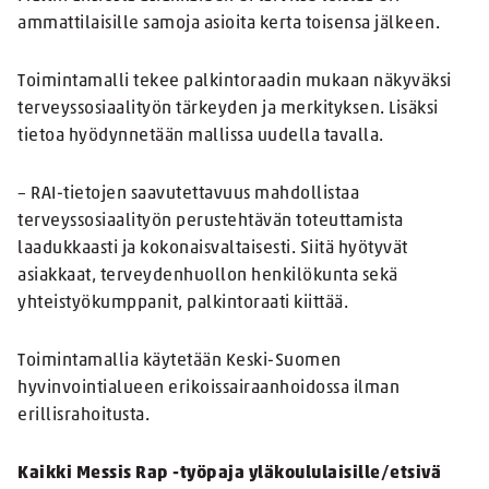
ammattilaisille samoja asioita kerta toisensa jälkeen.
Toimintamalli tekee palkintoraadin mukaan näkyväksi
terveyssosiaalityön tärkeyden ja merkityksen. Lisäksi
tietoa hyödynnetään mallissa uudella tavalla.
– RAI-tietojen saavutettavuus mahdollistaa
terveyssosiaalityön perustehtävän toteuttamista
laadukkaasti ja kokonaisvaltaisesti. Siitä hyötyvät
asiakkaat, terveydenhuollon henkilökunta sekä
yhteistyökumppanit, palkintoraati kiittää.
Toimintamallia käytetään Keski-Suomen
hyvinvointialueen erikoissairaanhoidossa ilman
erillisrahoitusta.
Kaikki Messis Rap -työpaja yläkoululaisille/etsivä