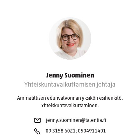
Jenny Suominen
Yhteiskuntavaikuttamisen johtaja
Ammatillisen edunvalvonnan yksikön esihenkilö.
Yhteiskuntavaikuttaminen.
jenny.suominen@talentia.fi
09 3158 6021, 0504911401