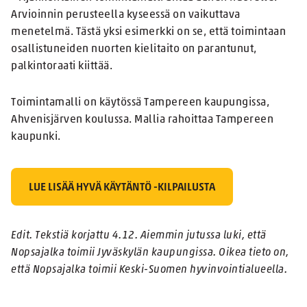
Arvioinnin perusteella kyseessä on vaikuttava
menetelmä. Tästä yksi esimerkki on se, että toimintaan
osallistuneiden nuorten kielitaito on parantunut,
palkintoraati kiittää.
Toimintamalli on käytössä Tampereen kaupungissa,
Ahvenisjärven koulussa. Mallia rahoittaa Tampereen
kaupunki.
LUE LISÄÄ HYVÄ KÄYTÄNTÖ -KILPAILUSTA
Edit. Tekstiä korjattu 4.12. Aiemmin jutussa luki, että
Nopsajalka toimii Jyväskylän kaupungissa. Oikea tieto on,
että Nopsajalka toimii Keski-Suomen hyvinvointialueella.