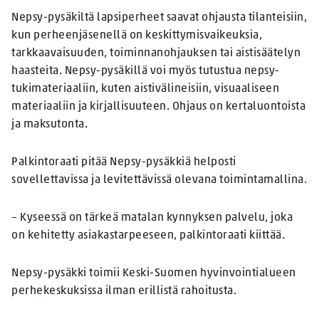
Nepsy-pysäkiltä lapsiperheet saavat ohjausta tilanteisiin,
kun perheenjäsenellä on keskittymisvaikeuksia,
tarkkaavaisuuden, toiminnanohjauksen tai aistisäätelyn
haasteita. Nepsy-pysäkillä voi myös tutustua nepsy-
tukimateriaaliin, kuten aistivälineisiin, visuaaliseen
materiaaliin ja kirjallisuuteen. Ohjaus on kertaluontoista
ja maksutonta.
Palkintoraati pitää Nepsy-pysäkkiä helposti
sovellettavissa ja levitettävissä olevana toimintamallina.
– Kyseessä on tärkeä matalan kynnyksen palvelu, joka
on kehitetty asiakastarpeeseen, palkintoraati kiittää.
Nepsy-pysäkki toimii Keski-Suomen hyvinvointialueen
perhekeskuksissa ilman erillistä rahoitusta.