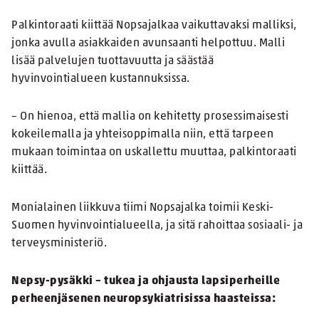
Palkintoraati kiittää Nopsajalkaa vaikuttavaksi malliksi,
jonka avulla asiakkaiden avunsaanti helpottuu. Malli
lisää palvelujen tuottavuutta ja säästää
hyvinvointialueen kustannuksissa.
– On hienoa, että mallia on kehitetty prosessimaisesti
kokeilemalla ja yhteisoppimalla niin, että tarpeen
mukaan toimintaa on uskallettu muuttaa, palkintoraati
kiittää.
Monialainen liikkuva tiimi Nopsajalka toimii Keski-
Suomen hyvinvointialueella, ja sitä rahoittaa sosiaali- ja
terveysministeriö.
Nepsy-pysäkki – tukea ja ohjausta lapsiperheille
perheenjäsenen neuropsykiatrisissa haasteissa: