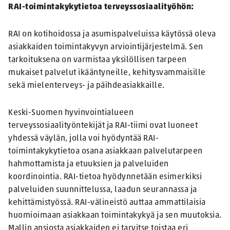
RAI-toimintakykytietoa terveyssosiaalityöhön:
RAI on kotihoidossa ja asumispalveluissa käytössä oleva
asiakkaiden toimintakyvyn arviointijärjestelmä. Sen
tarkoituksena on varmistaa yksilöllisen tarpeen
mukaiset palvelut ikääntyneille, kehitysvammaisille
sekä mielenterveys- ja päihdeasiakkaille.
Keski-Suomen hyvinvointialueen
terveyssosiaalityöntekijät ja RAI-tiimi ovat luoneet
yhdessä väylän, jolla voi hyödyntää RAI-
toimintakykytietoa osana asiakkaan palvelutarpeen
hahmottamista ja etuuksien ja palveluiden
koordinointia. RAI-tietoa hyödynnetään esimerkiksi
palveluiden suunnittelussa, laadun seurannassa ja
kehittämistyössä. RAI-välineistö auttaa ammattilaisia
huomioimaan asiakkaan toimintakykyä ja sen muutoksia.
Mallin ansiosta asiakkaiden ei tarvitse toistaa eri