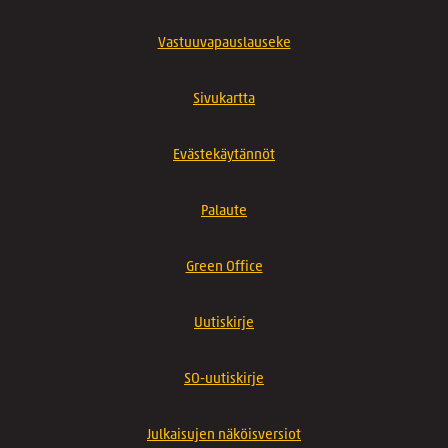
Vastuuvapauslauseke
Sivukartta
Evästekäytännöt
Palaute
Green Office
Uutiskirje
SO-uutiskirje
Julkaisujen näköisversiot