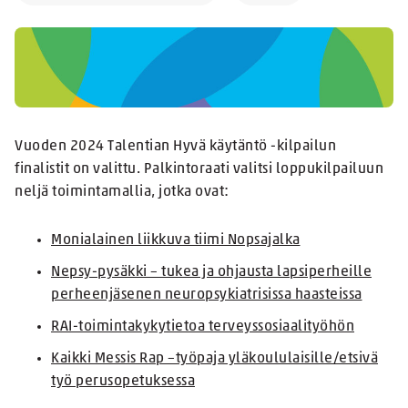
Vuoden 2024 Talentian Hyvä käytäntö -kilpailun
finalistit on valittu. Palkintoraati valitsi loppukilpailuun
neljä toimintamallia, jotka ovat:
Monialainen liikkuva tiimi Nopsajalka
Nepsy-pysäkki – tukea ja ohjausta lapsiperheille
perheenjäsenen neuropsykiatrisissa haasteissa
RAI-toimintakykytietoa terveyssosiaalityöhön
Kaikki Messis Rap –työpaja yläkoululaisille/etsivä
työ perusopetuksessa