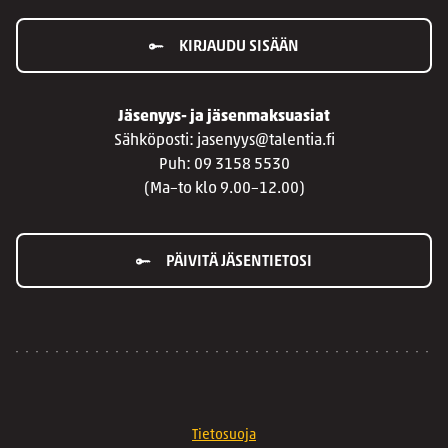
KIRJAUDU SISÄÄN
Jäsenyys- ja jäsenmaksuasiat
Sähköposti: jasenyys@talentia.fi
Puh: 09 3158 5530
(Ma–to klo 9.00–12.00)
PÄIVITÄ JÄSENTIETOSI
Tietosuoja