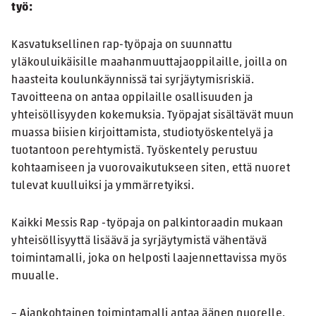
työ:
Kasvatuksellinen rap-työpaja on suunnattu
yläkouluikäisille maahanmuuttajaoppilaille, joilla on
haasteita koulunkäynnissä tai syrjäytymisriskiä.
Tavoitteena on antaa oppilaille osallisuuden ja
yhteisöllisyyden kokemuksia. Työpajat sisältävät muun
muassa biisien kirjoittamista, studiotyöskentelyä ja
tuotantoon perehtymistä. Työskentely perustuu
kohtaamiseen ja vuorovaikutukseen siten, että nuoret
tulevat kuulluiksi ja ymmärretyiksi.
Kaikki Messis Rap -työpaja on palkintoraadin mukaan
yhteisöllisyyttä lisäävä ja syrjäytymistä vähentävä
toimintamalli, joka on helposti laajennettavissa myös
muualle.
– Ajankohtainen toimintamalli antaa äänen nuorelle.