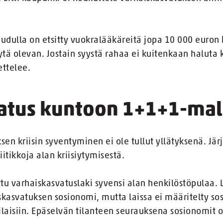
eudulla on etsitty vuokralääkäreitä jopa 10 000 euron
äytä olevan. Jostain syystä rahaa ei kuitenkaan haluta
ettelee.
atus kuntoon 1+1+1-mall
sen kriisin syventyminen ei ole tullut yllätyksenä. Jär
iitikkoja alan kriisiytymisestä.
ttu varhaiskasvatuslaki syvensi alan henkilöstöpulaa. L
asvatuksen sosionomi, mutta laissa ei määritelty so
aisiin. Epäselvän tilanteen seurauksena sosionomit o