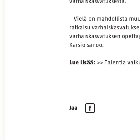
varhaiskasvatuksesta.
– Vielä on mahdollista muu
ratkaisu varhaiskasvatukse
varhaiskasvatuksen opettaj
Karsio sanoo.
Lue lisää:
>> Talentia vaik
Jaa