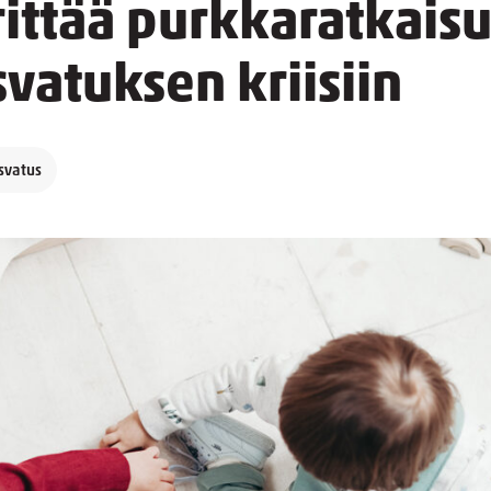
rittää purkkaratkais
vatuksen kriisiin
svatus