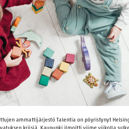
ttujen ammattijärjestö Talentia on pöyristynyt Helsin
svatuksen kriisiä. Kaupunki ilmoitti viime viikolla sul