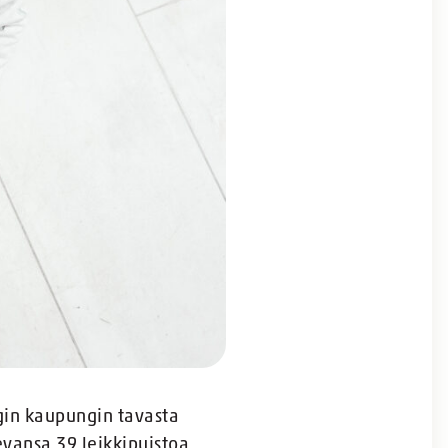
gin kaupungin tavasta
kevansa 39 leikkipuistoa