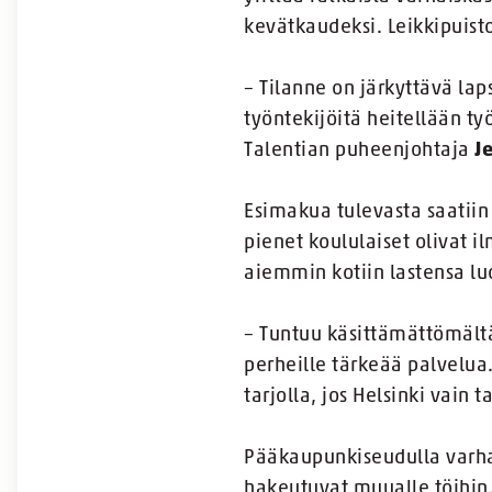
kevätkaudeksi. Leikkipuist
– Tilanne on järkyttävä lap
työntekijöitä heitellään t
Talentian puheenjohtaja
J
Esimakua tulevasta saatiin 
pienet koululaiset olivat 
aiemmin kotiin lastensa lu
– Tuntuu käsittämättömältä
perheille tärkeää palvelua. 
tarjolla, jos Helsinki vain t
Pääkaupunkiseudulla varhai
hakeutuvat muualle töihin.