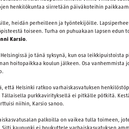
ojen henkilökuntaa siirretään päiväkoteihin paikkaa
sille, heidän perheilleen ja työntekijöille. Lapsiperhee
yöpisteestä toiseen. Turha on puhuakaan lapsen edun 
enni Karsio
.
Helsingissä jo tänä syksynä, kun osa leikkipuistoista p
ilman hoitopaikkaa koulun jälkeen. Osa vanhemmista j
o.
, että Helsinki ratkoo varhaiskasvatuksen henkilöstö
Tällaisella purkkavirityksellä ei pitkälle pötkitä. Kest
arttuisi niihin, Karsio sanoo.
skasvatusalan palkoilla on vaikea tulla toimeen, jot
 Silti kaupunki ei houkuttele varhaiskasvatuksen amma