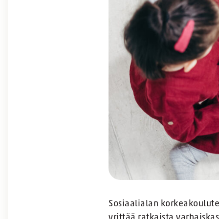
Sosiaalialan korkeakoulute
yrittää ratkaista varhaiska