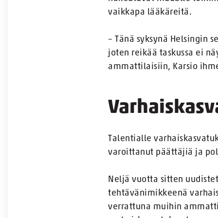
vaikkapa lääkäreitä.
– Tänä syksynä Helsingin s
joten reikää taskussa ei n
ammattilaisiin, Karsio ihm
Varhaiskasv
Talentialle varhaiskasvatuk
varoittanut päättäjiä ja pol
Neljä vuotta sitten uudiste
tehtävänimikkeenä varhaisk
verrattuna muihin ammattil