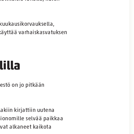
 kuukausikorvauksella,
 käyttää varhaiskasvatuksen
illa
jestö on jo pitkään
akiin kirjattiin uutena
sionomille selvää paikkaa
vat alkaneet kaikota