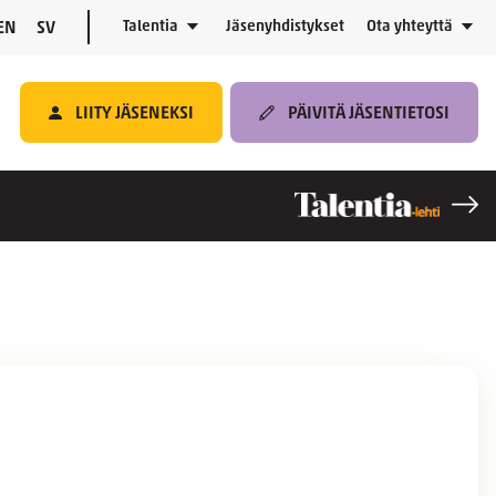
Talentia
Jäsenyhdistykset
Ota yhteyttä
EN
SV
LIITY JÄSENEKSI
PÄIVITÄ JÄSENTIETOSI