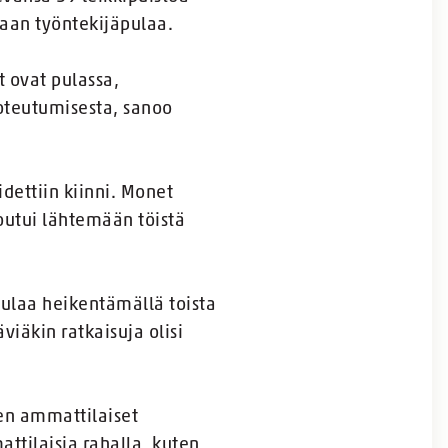
maan työntekijäpulaa.
t ovat pulassa,
toteutumisesta, sanoo
idettiin kiinni. Monet
outui lähtemään töistä
pulaa heikentämällä toista
äviäkin ratkaisuja olisi
en ammattilaiset
ttilaisia rahalla, kuten