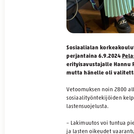
Sosiaalialan korkeakoulut
perjantaina 6.9.2024
Pela
erityisavustajalle Hannu 
mutta hänelle oli valitett
Vetoomuksen noin 2800 allek
sosiaalityöntekijöiden kel
lastensuojelusta.
– Lakimuutos voi tuntua pie
ja lasten oikeudet vaarantu