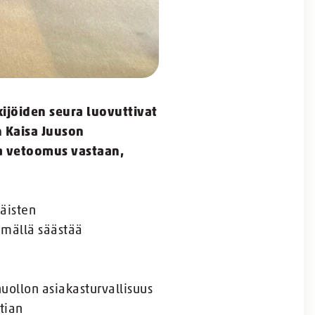
kijöiden seura luovuttivat
n Kaisa Juuson
aa vetoomus vastaan,
päisten
ämällä säästää
huollon asiakasturvallisuus
tian