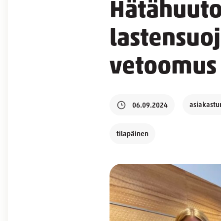
Hätähuuto
lastensuoj
vetoomus 
asiakastur
06.09.2024
tilapäinen