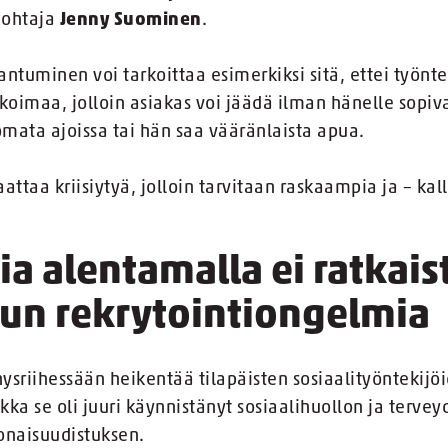
johtaja
Jenny Suominen
.
ntuminen voi tarkoittaa esimerkiksi sitä, ettei työnt
koimaa, jolloin asiakas voi jäädä ilman hänelle sopiv
omata ajoissa tai hän saa vääränlaista apua.
attaa kriisiytyä, jolloin tarvitaan raskaampia ja – kal
a alentamalla ei ratkais
lun rekrytointiongelmia
hysriihessään heikentää tilapäisten sosiaalityöntekijö
kka se oli juuri käynnistänyt sosiaalihuollon ja terve
naisuudistuksen.