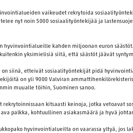
invointialueiden vaikeudet rekrytoida sosiaalityöntek
telee nyt noin 5000 sosiaalityöntekijää ja lastensuoj
n hyvinvointialueille kahden miljoonan euron säästöt
uitenkin yksimielisiä siitä, että säästöt jäävät synty
on siinä, etteivät sosiaalityöntekijät pidä hyvinvoint
ekijöitä on yli 9000 Valviran ammattihenkilörekisteriss
min muualle töihin, Suominen sanoo.
 rekrytoinnissaan kitsaasti keinoja, jotka vetoavat sos
aava palkka, kohtuullinen asiakasmäärä ja hyvä joht
oukkopako hyvinvointialueilta on vaarassa yltyä, jos 