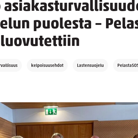
 asiakasturvallisuud
elun puolesta – Pelas
luovutettiin
vallisuus
kelpoisuusehdot
Lastensuojelu
PelastaSO