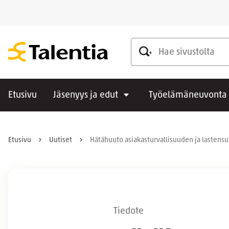
Hae sivustolta
Etusivu
Jäsenyys ja edut
Työelämäneuvonta
Etusivu
Uutiset
Hätähuuto asiakasturvallisuuden ja lastensu
Tiedote