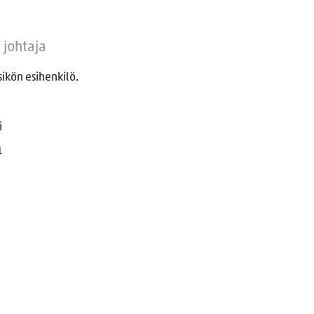
 johtaja
ikön esihenkilö.
i
1