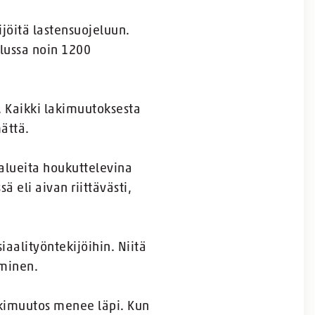
ijöitä lastensuojeluun.
elussa noin 1200
. Kaikki lakimuutoksesta
mättä.
ialueita houkuttelevina
ä eli aivan riittävästi,
iaalityöntekijöihin. Niitä
aminen.
lakimuutos menee läpi. Kun