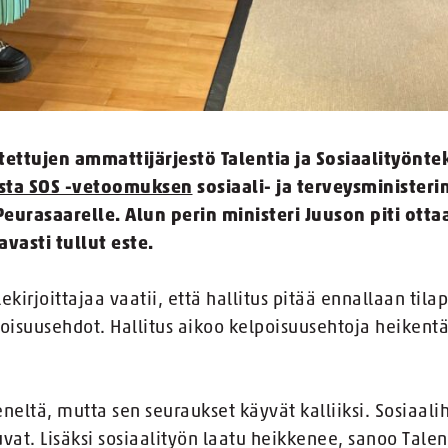
ettujen ammattijärjestö Talentia ja Sosiaalityönte
sta SOS -vetoomuksen
sosiaali- ja terveysministeri
Peurasaarelle. Alun perin ministeri Juuson piti ott
avasti tullut este.
irjoittajaa vaatii, että hallitus pitää ennallaan tila
poisuusehdot. Hallitus aikoo kelpoisuusehtoja heikent
neltä, mutta sen seuraukset käyvät kalliiksi. Sosiaali
vat. Lisäksi sosiaalityön laatu heikkenee, sanoo Talen