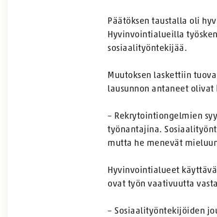
Päätöksen taustalla oli hyv
Hyvinvointialueilla työsken
sosiaalityöntekijää.
Muutoksen laskettiin tuova
lausunnon antaneet olivat k
– Rekrytointiongelmien syy 
työnantajina. Sosiaalityönt
mutta he menevät mieluum
Hyvinvointialueet käyttävät
ovat työn vaativuutta vast
– Sosiaalityöntekijöiden j