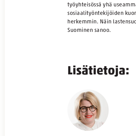
työyhteisössä yhä useammal
sosiaalityöntekijöiden kuo
herkemmin. Näin lastensuo
Suominen sanoo.
Lisätietoja: