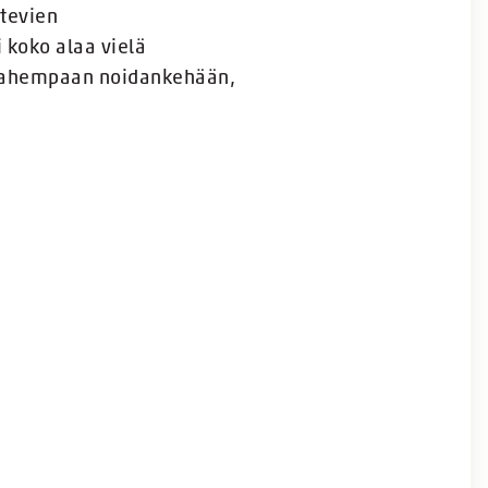
ätevien
 koko alaa vielä
ä pahempaan noidankehään,