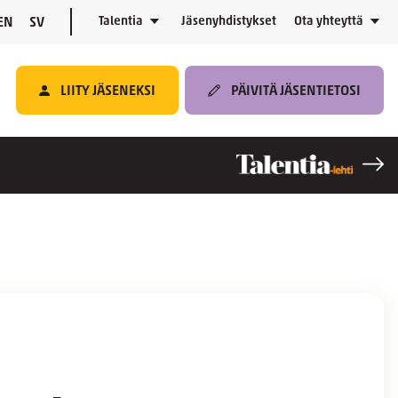
Talentia
Jäsenyhdistykset
Ota yhteyttä
EN
SV
LIITY JÄSENEKSI
PÄIVITÄ JÄSENTIETOSI