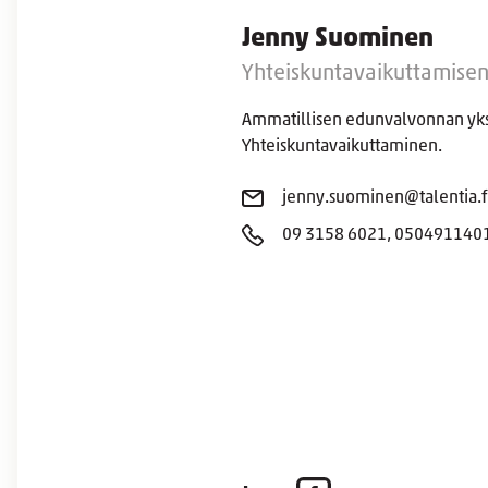
Jenny Suominen
Yhteiskuntavaikuttamisen
Ammatillisen edunvalvonnan yks
Yhteiskuntavaikuttaminen.
jenny.suominen@talentia.f
09 3158 6021, 050491140