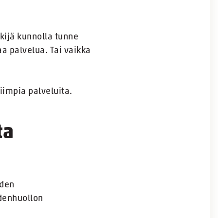
ekijä kunnolla tunne
aa palvelua. Tai vaikka
liimpia palveluita.
ta
iden
ydenhuollon