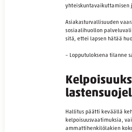
yhteiskuntavaikuttamisen 
Asiakasturvallisuuden vaara
sosiaalihuollon palveluvali
sitä, ettei lapsen hätää hu
– Lopputuloksena tilanne sa
Kelpoisuuksi
lastensuoje
Hallitus päätti keväällä ke
kelpoisuusvaatimuksia, vai
ammattihenkilölakien koko