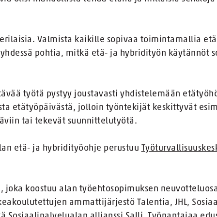
 erilaisia. Valmista kaikille sopivaa toimintamallia et
 yhdessä pohtia, mitkä etä- ja hybridityön käytännöt
htävää työtä pystyy joustavasti yhdistelemään etätyöh
ta etätyöpäivästä, jolloin työntekijät keskittyvät esime
täviin tai tekevät suunnittelutyötä.
lan etä- ja hybridityöohje perustuu
Työturvallisuuske
, joka koostuu alan työehtosopimuksen neuvotteluosap
eakoulutettujen ammattijärjestö Talentia, JHL, Sosiaa
ä Sosiaalipalvelualan allianssi Salli. Työnantajaa edu