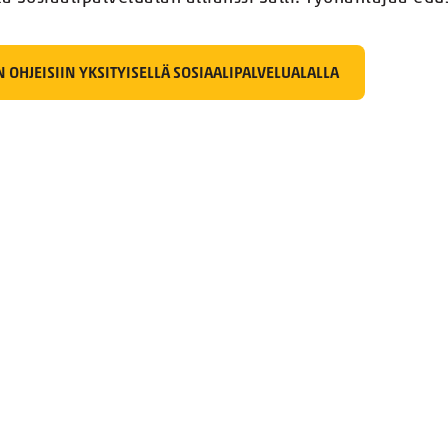
N OHJEISIIN YKSITYISELLÄ SOSIAALIPALVELUALALLA