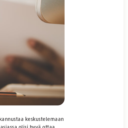
on kannustaa keskustelemaan
asiassa olisi hyvä ottaa