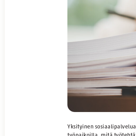
Yksityinen sosiaalipalvelu
työpaikoilla, mitä työtehtä