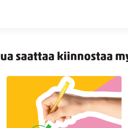
nua saattaa kiinnostaa m