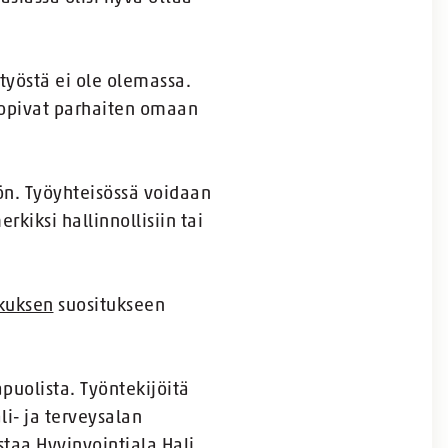
ätyöstä ei ole olemassa.
 sopivat parhaiten omaan
ön. Työyhteisössä voidaan
rkiksi hallinnollisiin tai
skuksen
suositukseen
uolista. Työntekijöitä
li- ja terveysalan
staa Hyvinvointiala Hali.