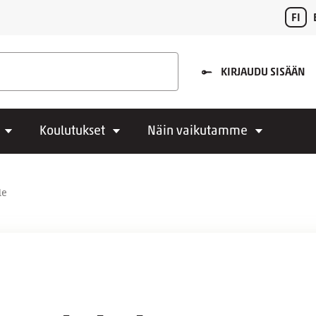
FI
KIRJAUDU SISÄÄN
Koulutukset
Näin vaikutamme
le