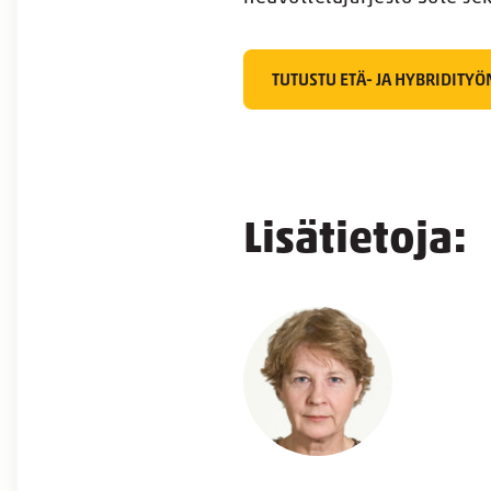
TUTUSTU ETÄ- JA HYBRIDITYÖ
Lisätietoja: