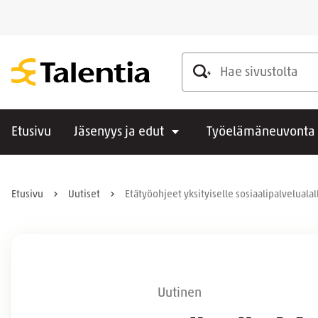
Hae sivustolta
Etusivu
Jäsenyys ja edut
Työelämäneuvonta
Etusivu
Uutiset
Etätyöohjeet yksityiselle sosiaalipalvelualal
Uutinen