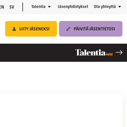
Talentia
Jäsenyhdistykset
Ota yhteyttä
EN
SV
LIITY JÄSENEKSI
PÄIVITÄ JÄSENTIETOSI