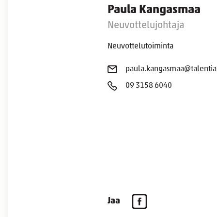
Paula Kangasmaa
Neuvottelujohtaja
Neuvottelutoiminta
paula.kangasmaa@talentia.
09 3158 6040
Jaa