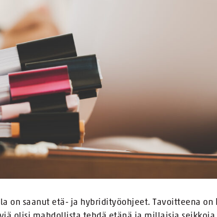
ala on saanut etä- ja hybridityöohjeet. Tavoitteena 
viä olisi mahdollista tehdä etänä ja millaisia seikkoja 