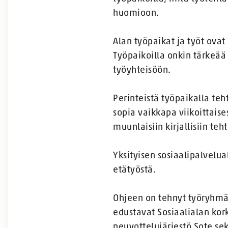
huomioon.
Alan työpaikat ja työt ovat
Työpaikoilla onkin tärkeää
työyhteisöön.
Perinteistä työpaikalla te
sopia vaikkapa viikoittaises
muunlaisiin kirjallisiin teh
Yksityisen sosiaalipalvelua
etätyöstä.
Ohjeen on tehnyt työryhmä
edustavat Sosiaalialan kork
neuvottelujärjestö Sote sek