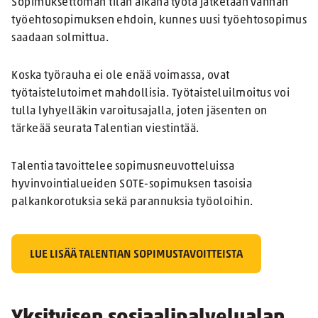
Sopimuksettoman tilan aikana työtä jatketaan vanhan
työehtosopimuksen ehdoin, kunnes uusi työehtosopimus
saadaan solmittua.
Koska työrauha ei ole enää voimassa, ovat
työtaistelutoimet mahdollisia. Työtaisteluilmoitus voi
tulla lyhyelläkin varoitusajalla, joten jäsenten on
tärkeää seurata Talentian viestintää.
Talentia tavoittelee sopimusneuvotteluissa
hyvinvointialueiden SOTE-sopimuksen tasoisia
palkankorotuksia sekä parannuksia työoloihin.
LUE LISÄÄ TALENTIAN SOPIMUSTAVOITTEISTA
Yksityisen sosiaalipalvelualan