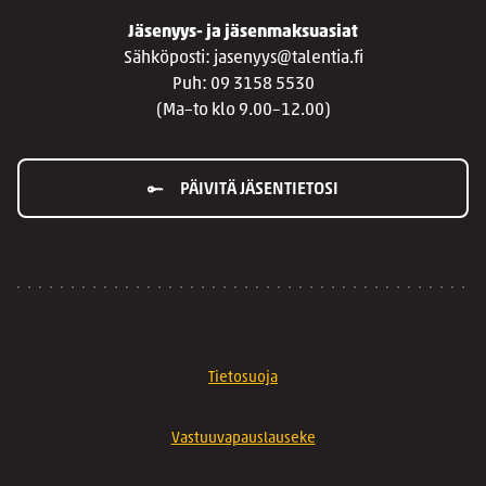
Jäsenyys- ja jäsenmaksuasiat
Sähköposti: jasenyys@talentia.fi
Puh: 09 3158 5530
(Ma–to klo 9.00–12.00)
PÄIVITÄ JÄSENTIETOSI
Tietosuoja
Vastuuvapauslauseke