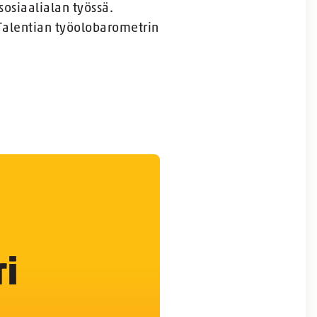
osiaalialan työssä.
 Talentian työolobarometrin
i