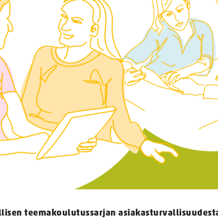
illisen teemakoulutussarjan asiakasturvallisuudest