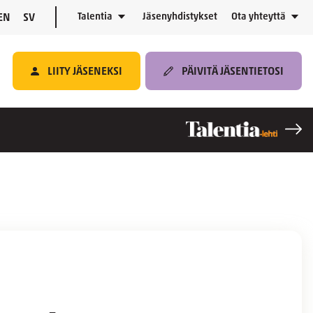
Talentia
Jäsenyhdistykset
Ota yhteyttä
EN
SV
LIITY JÄSENEKSI
PÄIVITÄ JÄSENTIETOSI