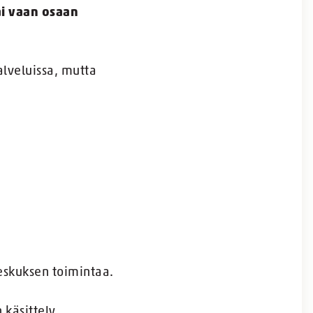
ai vaan osaan
alveluissa, mutta
keskuksen toimintaa.
 käsittely.