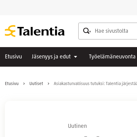
Hae sivustolta
Etusivu
Jäsenyys ja edut
Työelämäneuvonta
Etusivu
Uutiset
Asiakasturvallisuus tutuksi: Talentia järjes
Uutinen