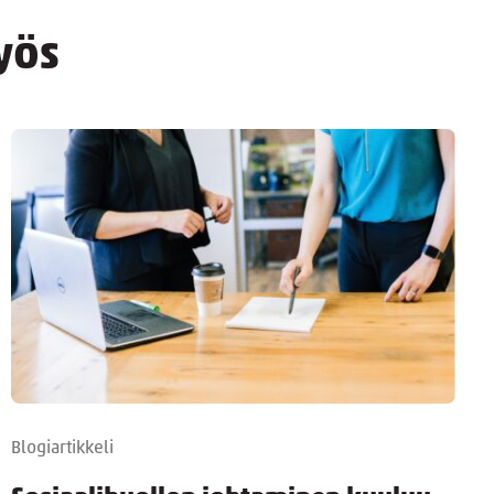
yös
Blogiartikkeli