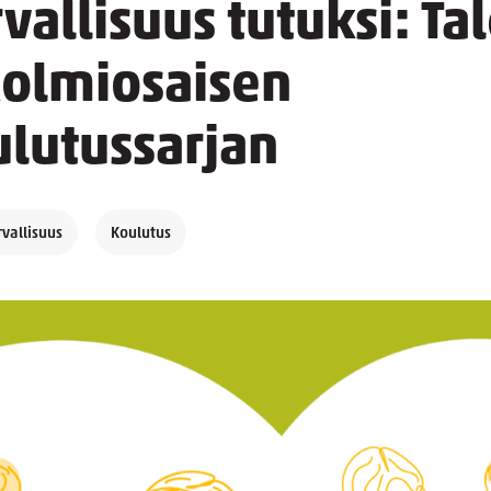
vallisuus tutuksi: Ta
kolmiosaisen
lutussarjan
vallisuus
Koulutus