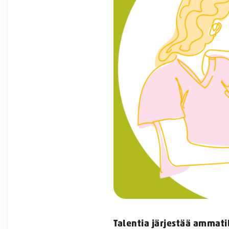
Talentia järjestää ammat