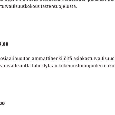
urvallisuuskokous lastensuojelussa.
9.00
sosiaalihuollon ammattihenkilöitä asiakasturvallisuud
kasturvallisuutta lähestytään kokemustoimijoiden näk
.00