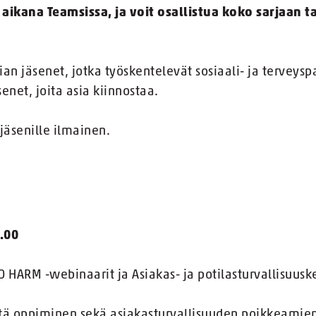
ikana Teamsissa, ja voit osallistua koko sarjaan t
n jäsenet, jotka työskentelevät sosiaali- ja terveysp
senet, joita asia kiinnostaa.
jäsenille ilmainen.
.00
O HARM -webinaarit ja Asiakas- ja potilasturvallisuus
istä oppiminen sekä asiakasturvallisuuden poikkeamien