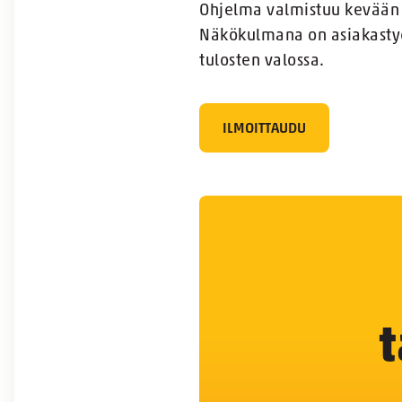
Ohjelma valmistuu kevään a
Näkökulmana on asiakastyön
tulosten valossa.
ILMOITTAUDU