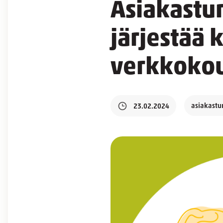
Asiakastur
järjestää 
verkkokou
asiakastur
23.02.2024