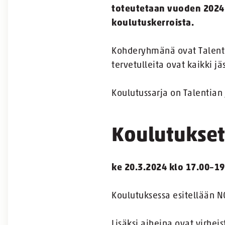
toteutetaan vuoden 2024 a
koulutuskerroista.
Kohderyhmänä ovat Talentia
tervetulleita ovat kaikki jä
Koulutussarja on Talentian 
Koulutukset
ke 20.3.2024 klo 17.00–19
Koulutuksessa esitellään N
Lisäksi aiheina ovat virhe