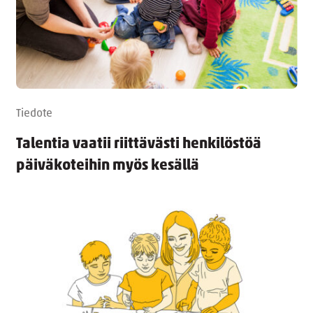
Tiedote
Talentia vaatii riittävästi henkilöstöä
päiväkoteihin myös kesällä