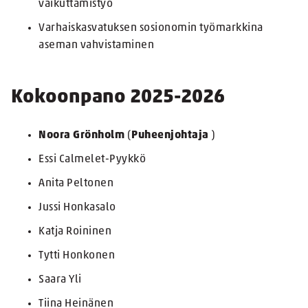
vaikuttamistyö
Varhaiskasvatuksen sosionomin työmarkkina
aseman vahvistaminen
Kokoonpano 2025-2026
Noora Grönholm
(
Puheenjohtaja
)
Essi Calmelet-Pyykkö
Anita Peltonen
Jussi Honkasalo
Katja Roininen
Tytti Honkonen
Saara Yli
Tiina Heinänen