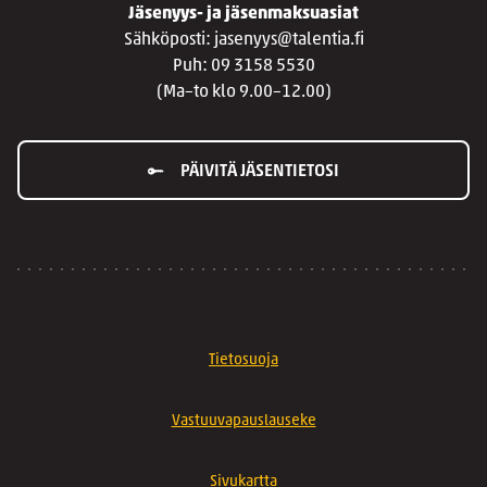
Jäsenyys- ja jäsenmaksuasiat
Sähköposti: jasenyys@talentia.fi
Puh: 09 3158 5530
(Ma–to klo 9.00–12.00)
PÄIVITÄ JÄSENTIETOSI
Tietosuoja
Vastuuvapauslauseke
Sivukartta