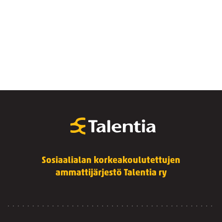
Sosiaalialan korkeakoulutettujen
ammattijärjestö Talentia ry