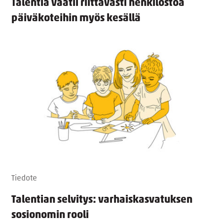
Talentia vaatii riittävästi henkilöstöä
päiväkoteihin myös kesällä
Tiedote
Talentian selvitys: varhaiskasvatuksen
sosionomin rooli