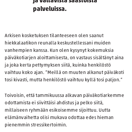
ja valtavista säästöistä
palveluissa.
Arkisen kosketuksen tilanteeseen olen saanut
hiekkalaatikon reunalla keskustellessani muiden
vanhempien kanssa. Kun olen kysynyt kokemuksia
päiväkotiarjen aloittamisesta, on vastaus sisältänyt aina
ja joka kerta pettymyksen siitä, kuinka henkilöstö
vaihtuu koko ajan. ”Meillä on muuten alkanut päiväkoti
tosi kivasti, mutta henkilöstö vaihtuu kyllä tosi paljon.”
Toivoisin, että tammikuussa alkavan päiväkotiarkemme
odottamista ei siivittäisi ahdistus ja pelko siitä,
millaiseen ryhmään esikoisemme sijoittuu. Uutta
elämänvaihetta olisi mukava odottaa edes hieman
pienemmin stressikertoimin.