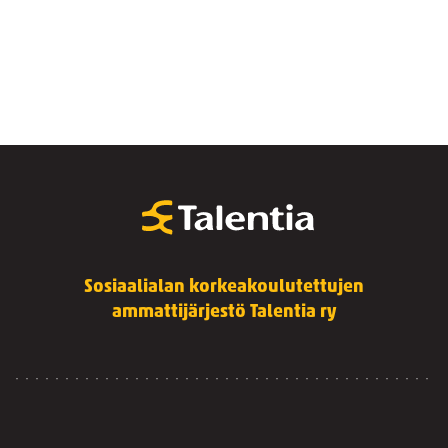
Sosiaalialan korkeakoulutettujen
ammattijärjestö Talentia ry