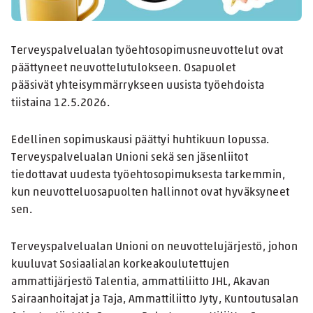
Terveyspalvelualan työehtosopimusneuvottelut ovat
päättyneet neuvottelutulokseen. Osapuolet
pääsivät yhteisymmärrykseen uusista työehdoista
tiistaina 12.5.2026.
Edellinen sopimuskausi päättyi huhtikuun lopussa.
Terveyspalvelualan Unioni sekä sen jäsenliitot
tiedottavat uudesta työehtosopimuksesta tarkemmin,
kun neuvotteluosapuolten hallinnot ovat hyväksyneet
sen.
Terveyspalvelualan Unioni on neuvottelujärjestö, johon
kuuluvat Sosiaalialan korkeakoulutettujen
ammattijärjestö Talentia, ammattiliitto JHL, Akavan
Sairaanhoitajat ja Taja, Ammattiliitto Jyty, Kuntoutusalan