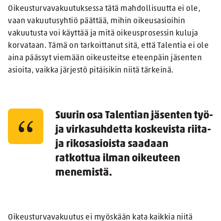
Oikeusturvavakuutuksessa tätä mahdollisuutta ei ole,
vaan vakuutusyhtiö päättää, mihin oikeusasioihin
vakuutusta voi käyttää ja mitä oikeusprosessin kuluja
korvataan. Tämä on tarkoittanut sitä, että Talentia ei ole
aina päässyt viemään oikeusteitse eteenpäin jäsenten
asioita, vaikka järjestö pitäisikin niitä tärkeinä.
Suurin osa Talentian jäsenten työ-
ja virkasuhdetta koskevista riita-
ja rikosasioista saadaan
ratkottua ilman oikeuteen
menemistä.
Oikeusturvavakuutus ei myöskään kata kaikkia niitä