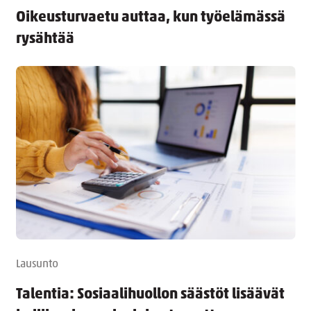
Oikeusturvaetu auttaa, kun työelämässä
rysähtää
Lausunto
Talentia: Sosiaalihuollon säästöt lisäävät