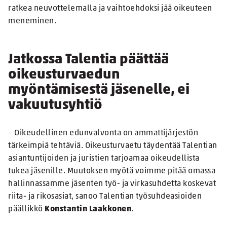
ratkea neuvottelemalla ja vaihtoehdoksi jää oikeuteen
meneminen.
Jatkossa Talentia päättää
oikeusturvaedun
myöntämisestä jäsenelle, ei
vakuutusyhtiö
– Oikeudellinen edunvalvonta on ammattijärjestön
tärkeimpiä tehtäviä. Oikeusturvaetu täydentää Talentian
asiantuntijoiden ja juristien tarjoamaa oikeudellista
tukea jäsenille. Muutoksen myötä voimme pitää omassa
hallinnassamme jäsenten työ- ja virkasuhdetta koskevat
riita- ja rikosasiat, sanoo Talentian työsuhdeasioiden
päällikkö
Konstantin Laakkonen
.