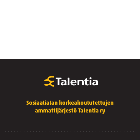
Sosiaalialan korkeakoulutettujen
ammattijärjestö Talentia ry