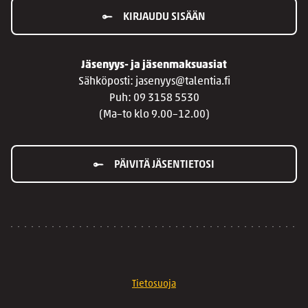
KIRJAUDU SISÄÄN
Jäsenyys- ja jäsenmaksuasiat
Sähköposti: jasenyys@talentia.fi
Puh: 09 3158 5530
(Ma–to klo 9.00–12.00)
PÄIVITÄ JÄSENTIETOSI
Tietosuoja