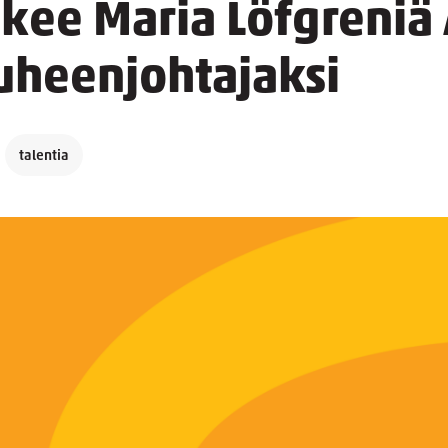
ukee Maria Löfgreni
uheenjohtajaksi
talentia