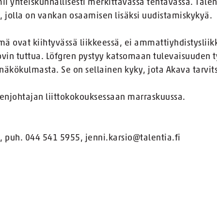
i yhteiskunnallisesti merkittävässä tehtävässä. Talen
, jolla on vankan osaamisen lisäksi uudistamiskykyä.
ä ovat kiihtyvässä liikkeessä, ei ammattiyhdistysliikk
ovin tuttua. Löfgren pystyy katsomaan tulevaisuuden
näkökulmasta. Se on sellainen kyky, jota Akava tarvit
enjohtajan liittokokouksessaan marraskuussa.
, puh. 044 541 5955, jenni.karsio@talentia.fi