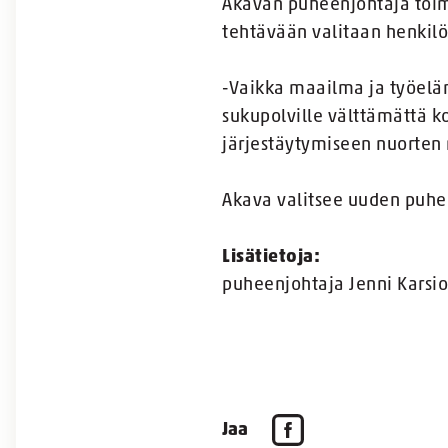
Akavan puheenjohtaja toimi
tehtävään valitaan henkilö
-Vaikka maailma ja työeläm
sukupolville välttämättä k
järjestäytymiseen nuorten 
Akava valitsee uuden puhe
Lisätietoja:
puheenjohtaja Jenni Karsio
Jaa