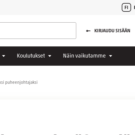
FI
KIRJAUDU SISÄÄN
Koulutukset
Näin vaikutamme
ksi puheenjohtajaksi