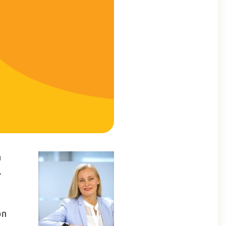
n
.
on