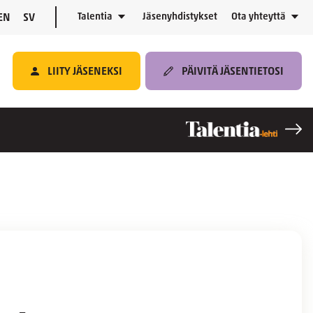
Talentia
Jäsenyhdistykset
Ota yhteyttä
EN
SV
LIITY JÄSENEKSI
PÄIVITÄ JÄSENTIETOSI