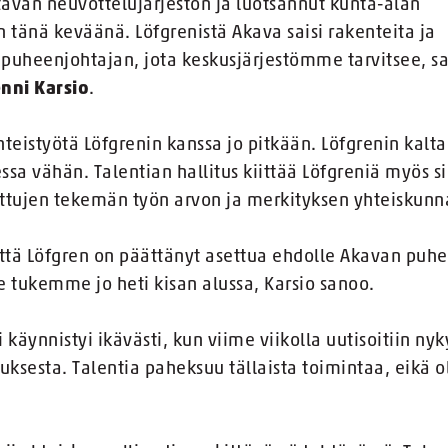
ävän neuvottelujärjestön ja luotsannut kunta-alan
n tänä keväänä. Löfgrenistä Akava saisi rakenteita ja
 puheenjohtajan, jota keskusjärjestömme tarvitsee, s
enni Karsio
.
teistyötä Löfgrenin kanssa jo pitkään. Löfgrenin kalta
a vähän. Talentian hallitus kiittää Löfgreniä myös s
ettujen tekemän työn arvon ja merkityksen yhteisku
että Löfgren on päättänyt asettua ehdolle Akavan puh
 tukemme jo heti kisan alussa, Karsio sanoo.
käynnistyi ikävästi, kun viime viikolla uutisoitiin ny
ksesta. Talentia paheksuu tällaista toimintaa, eikä 