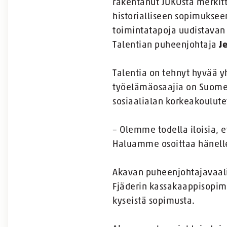
rakentanut JUKOsta merkitt
historialliseen sopimuksee
toimintatapoja uudistavan
Talentian puheenjohtaja
J
Talentia on tehnyt hyvää yh
työelämäosaajia on Suomess
sosiaalialan korkeakoulut
– Olemme todella iloisia, 
Haluamme osoittaa hänelle
Akavan puheenjohtajavaali 
Fjäderin kassakaappisopimu
kyseistä sopimusta.