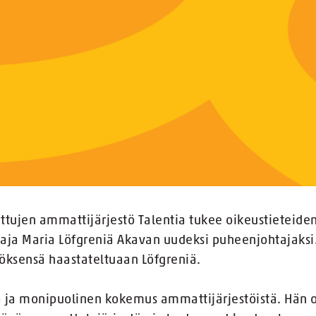
ttujen ammattijärjestö Talentia tukee oikeustieteide
aja Maria Löfgreniä Akavan uudeksi puheenjohtajaksi
töksensä haastateltuaan Löfgreniä.
kä ja monipuolinen kokemus ammattijärjestöistä. Hän 