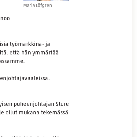
Maria Löfgren
anoo
isia työmarkkina- ja
iitä, että hän ymmärtää
nnassamme.
eenjohtajavaaleissa.
kyisen puheenjohtajan Sture
ole ollut mukana tekemässä