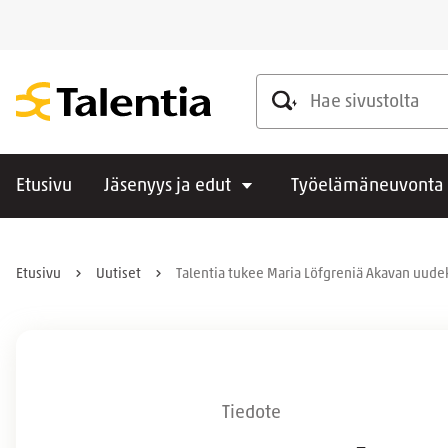
Hae sivustolta
Etusivu
Jäsenyys ja edut
Työelämäneuvonta
Etusivu
Uutiset
Talentia tukee Maria Löfgreniä Akavan uude
Tiedote