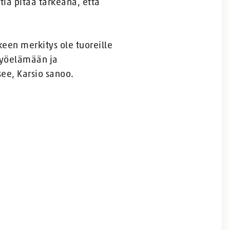
tia pitää tärkeänä, että
een merkitys ole tuoreille
 työelämään ja
see, Karsio sanoo.