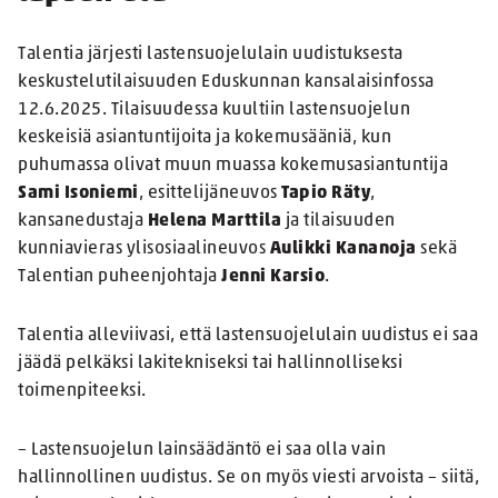
Talentia järjesti lastensuojelulain uudistuksesta
keskustelutilaisuuden Eduskunnan kansalaisinfossa
12.6.2025. Tilaisuudessa kuultiin lastensuojelun
keskeisiä asiantuntijoita ja kokemusääniä, kun
puhumassa olivat muun muassa kokemusasiantuntija
Sami Isoniemi
, esittelijäneuvos
Tapio Räty
,
kansanedustaja
Helena Marttila
ja tilaisuuden
kunniavieras ylisosiaalineuvos
Aulikki Kananoja
sekä
Talentian puheenjohtaja
Jenni Karsio
.
Talentia alleviivasi, että lastensuojelulain uudistus ei saa
jäädä pelkäksi lakitekniseksi tai hallinnolliseksi
toimenpiteeksi.
– Lastensuojelun lainsäädäntö ei saa olla vain
hallinnollinen uudistus. Se on myös viesti arvoista – siitä,