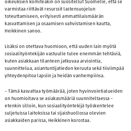
oikeuksien komiteakin on suositellut Suomelle, että se
varmistaa riittävät resurssit lastensuojelun
toteuttamiseen, erityisesti ammattilaismäärän
kasvattamisen ja osaamisen vahvistamisen kautta,
Heikkinen sanoo.
Lisäksi on otettava huomioon, että uuden lain myötä
sosiaalityöntekijän vastuulle tulee enemmän tehtäviä,
kuten asiakkaan tilanteen jatkuvaa arviointia,
suunnittelua, asiantuntijatiedon keruuta sekä tiiviimpää
yhteydenpitoa lapsiin ja heidän vanhempiinsa.
– Tämä kasvattaa työmäärää, joten hyvinvointialueiden
on huomioitava se asiakasmääriä suunniteltaessa –
etenkin silloin, kun sosiaalityöntekijä työskentelee
suljetuissa laitoksissa tai sijaishuollossa olevien
asiakkaiden parissa, Heikkinen korostaa.