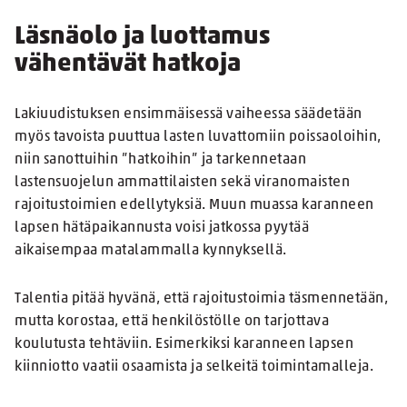
Läsnäolo ja luottamus
vähentävät hatkoja
Lakiuudistuksen ensimmäisessä vaiheessa säädetään
myös tavoista puuttua lasten luvattomiin poissaoloihin,
niin sanottuihin ”hatkoihin” ja tarkennetaan
lastensuojelun ammattilaisten sekä viranomaisten
rajoitustoimien edellytyksiä. Muun muassa karanneen
lapsen hätäpaikannusta voisi jatkossa pyytää
aikaisempaa matalammalla kynnyksellä.
Talentia pitää hyvänä, että rajoitustoimia täsmennetään,
mutta korostaa, että henkilöstölle on tarjottava
koulutusta tehtäviin. Esimerkiksi karanneen lapsen
kiinniotto vaatii osaamista ja selkeitä toimintamalleja.