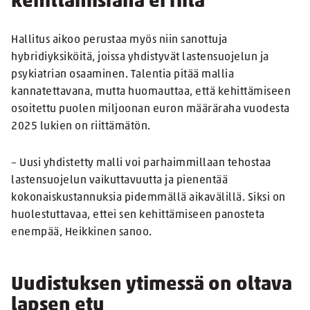
kehittämisraha ei riitä
Hallitus aikoo perustaa myös niin sanottuja
hybridiyksiköitä, joissa yhdistyvät lastensuojelun ja
psykiatrian osaaminen. Talentia pitää mallia
kannatettavana, mutta huomauttaa, että kehittämiseen
osoitettu puolen miljoonan euron määräraha vuodesta
2025 lukien on riittämätön.
– Uusi yhdistetty malli voi parhaimmillaan tehostaa
lastensuojelun vaikuttavuutta ja pienentää
kokonaiskustannuksia pidemmällä aikavälillä. Siksi on
huolestuttavaa, ettei sen kehittämiseen panosteta
enempää, Heikkinen sanoo.
Uudistuksen ytimessä on oltava
lapsen etu