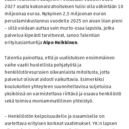
2027 osalta kokonaisrahoituksen tulisi olla vähintään 10
miljoonaa euroa. Nykyinen 2,5 miljoonan euron
perustamiskustannus vuodelle 2025 on aivan liian pieni
– sillä voidaan auttaa vain murto-osaa lapsista, jotka
palvelua kipeästi tarvitsevat, sanoo Talentian
erityisasiantuntija
Alpo Heikkinen
.
Talentia painottaa, että jo uudistuksen ensimmäinen
vaihe vaatii huolellista pohjatyötä ja
henkilöstöresurssien oikeanlaista mitoitusta, jotta
palvelut olisivat aidosti vaikuttavia. Esimerkiksi
koulukotien yhteyteen suunniteltavissa suljetuissa
yksiköissä on varmistettava riittävä ja osaava henkilöstö
sekä toimiva moniammatillinen yhteistyö.
– Henkilöstön kelpoisuudelle ja osaamiselle on
asetettava erityisen korkeat vaatimukset. YK:n lapsen