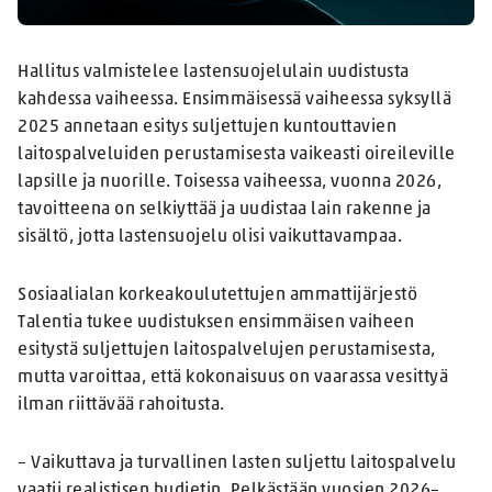
Hallitus valmistelee lastensuojelulain uudistusta
kahdessa vaiheessa. Ensimmäisessä vaiheessa syksyllä
2025 annetaan esitys suljettujen kuntouttavien
laitospalveluiden perustamisesta vaikeasti oireileville
lapsille ja nuorille. Toisessa vaiheessa, vuonna 2026,
tavoitteena on selkiyttää ja uudistaa lain rakenne ja
sisältö, jotta lastensuojelu olisi vaikuttavampaa.
Sosiaalialan korkeakoulutettujen ammattijärjestö
Talentia tukee uudistuksen ensimmäisen vaiheen
esitystä suljettujen laitospalvelujen perustamisesta,
mutta varoittaa, että kokonaisuus on vaarassa vesittyä
ilman riittävää rahoitusta.
– Vaikuttava ja turvallinen lasten suljettu laitospalvelu
vaatii realistisen budjetin. Pelkästään vuosien 2026–