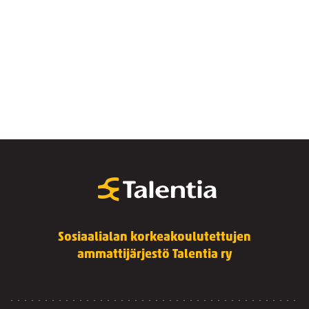
Sosiaalialan korkeakoulutettujen
ammattijärjestö Talentia ry