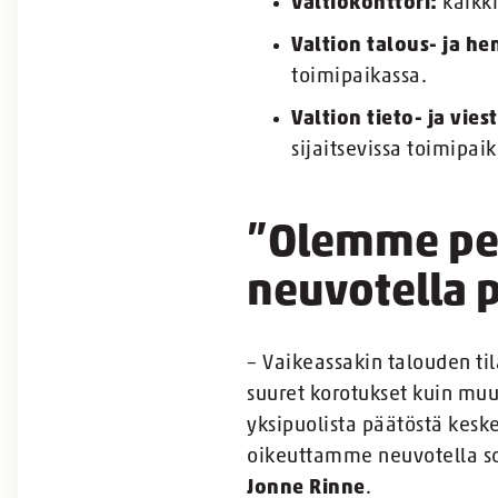
Valtiokonttori:
kaikki
Valtion talous- ja h
toimipaikassa.
Valtion tieto- ja vie
sijaitsevissa toimipai
”Olemme pett
neuvotella 
– Vaikeassakin talouden til
suuret korotukset kuin mu
yksipuolista päätöstä kesk
oikeuttamme neuvotella so
Jonne Rinne
.