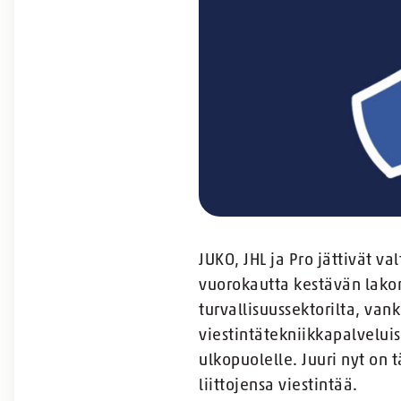
JUKO, JHL ja Pro jättivät v
vuorokautta kestävän lakon
turvallisuussektorilta, vank
viestintätekniikkapalveluis
ulkopuolelle. Juuri nyt on t
liittojensa viestintää.