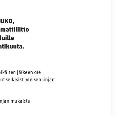
 JUKO,
mmattiliitto
uille
htikuuta.
ikä sen jälkeen ole
t selkeästi yleisen linjan
injan mukaista