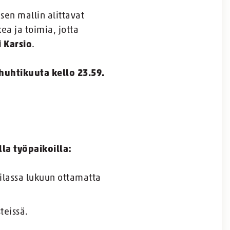
sen mallin alittavat
ea ja toimia, jotta
i Karsio
.
 huhtikuuta kello 23.59.
lla työpaikoilla:
ilassa lukuun ottamatta
teissä.