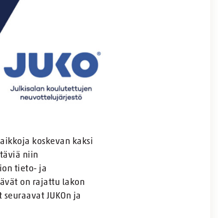
paikkoja koskevan kaksi
täviä niin
on tieto- ja
ävät on rajattu lakon
et seuraavat JUKOn ja