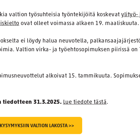
kia valtion työsuhteisia työntekijöitä koskevat
ylityö-
iskielto
ovat olleet voimassa alkaen 19. maaliskuuta.
okselta ei löydy halua neuvotella, palkansaajajärjest
imia. Valtion virka- ja työehtosopimuksen piirissä on
opimusneuvottelut alkoivat 15. tammikuuta. Sopimukse
n tiedotteen 31.3.2025.
Lue tiedote tästä
.
 KYSYMYKSIIN VALTION LAKOSTA >>