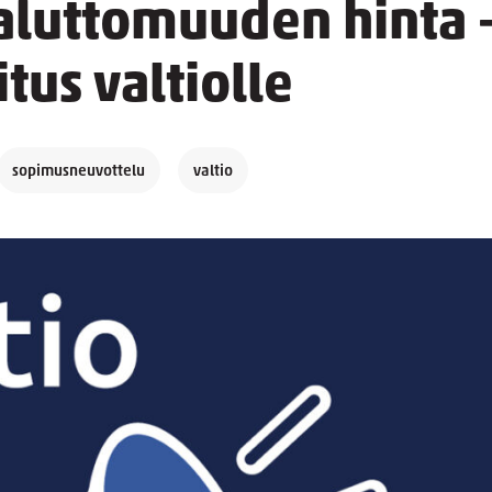
luttomuuden hinta 
tus valtiolle
sopimusneuvottelu
valtio