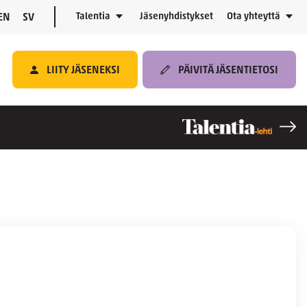
Talentia
Jäsenyhdistykset
Ota yhteyttä
EN
SV
LIITY JÄSENEKSI
PÄIVITÄ JÄSENTIETOSI