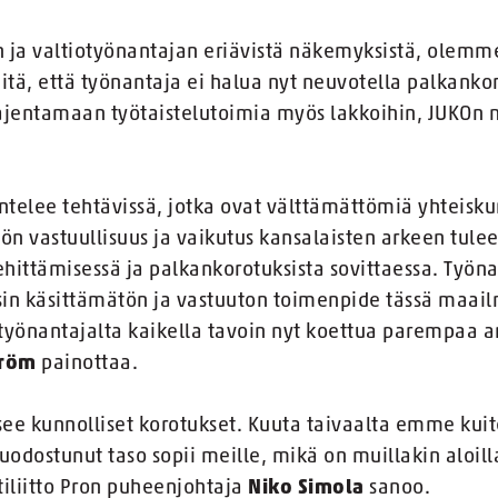
 ja valtiotyönantajan eriävistä näkemyksistä, olemm
tä, että työnantaja ei halua nyt neuvotella palkankor
jentamaan työtaistelutoimia myös lakkoihin, JUKOn 
entelee tehtävissä, jotka ovat välttämättömiä yhteis
yön vastuullisuus ja vaikutus kansalaisten arkeen tul
hittämisessä ja palkankorotuksista sovittaessa. Työ
ysin käsittämätön ja vastuuton toimenpide tässä maail
työnantajalta kaikella tavoin nyt koettua parempaa ar
tröm
painottaa.
tsee kunnolliset korotukset. Kuuta taivaalta emme kui
muodostunut taso sopii meille, mikä on muillakin aloilla
tiliitto Pron puheenjohtaja
Niko Simola
sanoo.