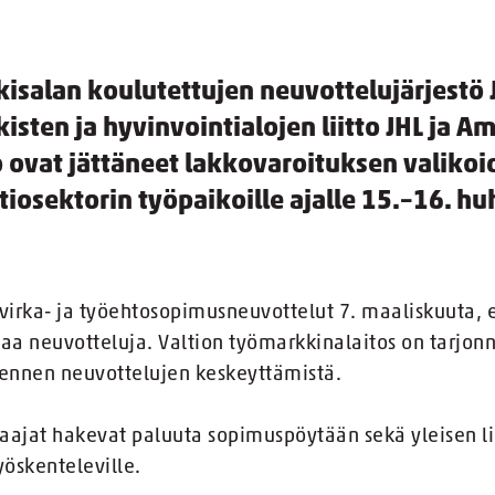
kisalan koulutettujen neuvottelujärjestö
kisten ja hyvinvointialojen liitto JHL ja A
 ovat jättäneet lakkovaroituksen valikoid
tiosektorin työpaikoille ajalle 15.–16. hu
 virka- ja työehtosopimusneuvottelut 7. maaliskuuta, e
aa neuvotteluja. Valtion työmarkkinalaitos on tarjonnu
 ennen neuvottelujen keskeyttämistä.
saajat hakevat paluuta sopimuspöytään sekä yleisen l
yöskenteleville.