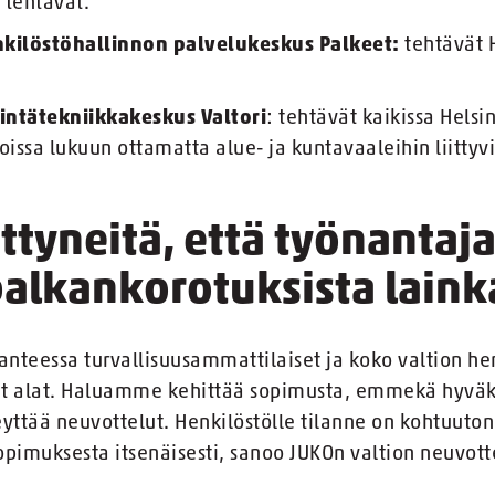
 tehtävät.
enkilöstöhallinnon palvelukeskus Palkeet:
tehtävät 
stintätekniikkakeskus Valtori
: tehtävät kaikissa Hels
koissa lukuun ottamatta alue- ja kuntavaaleihin liittyv
yneitä, että työnantaja 
palkankorotuksista lain
anteessa turvallisuusammattilaiset ja koko valtion he
ut alat. Haluamme kehittää sopimusta, emmekä hyväk
eyttää neuvottelut. Henkilöstölle tilanne on kohtuuto
pimuksesta itsenäisesti, sanoo JUKOn valtion neuvot