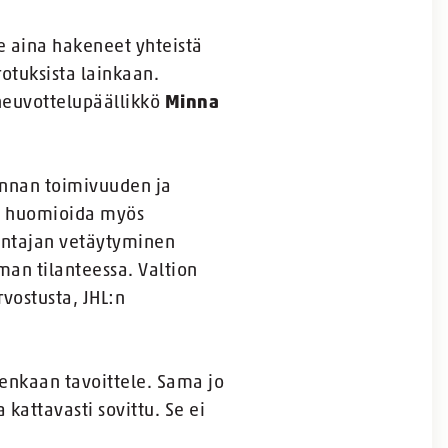
e aina hakeneet yhteistä
otuksista lainkaan.
neuvottelupäällikkö
Minna
kunnan toimivuuden ja
ee huomioida myös
nantajan vetäytyminen
man tilanteessa. Valtion
vostusta, JHL:n
tenkaan tavoittele. Sama jo
 kattavasti sovittu. Se ei