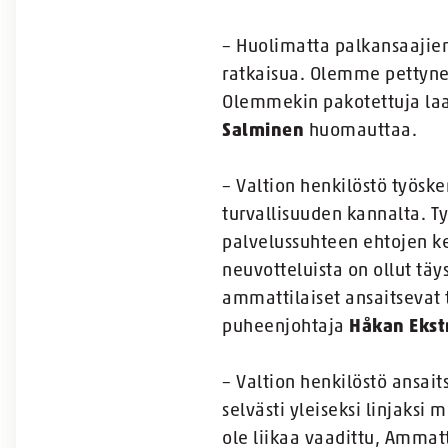
– Huolimatta palkansaajien
ratkaisua. Olemme pettynei
Olemmekin pakotettuja laa
Salminen
huomauttaa.
– Valtion henkilöstö työsk
turvallisuuden kannalta. T
palvelussuhteen ehtojen ke
neuvotteluista on ollut tä
ammattilaiset ansaitsevat 
puheenjohtaja
Håkan Eks
– Valtion henkilöstö ansai
selvästi yleiseksi linjaksi 
ole liikaa vaadittu, Ammat