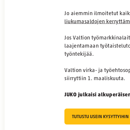
Jo aiemmin ilmoitetut kaik
liukumasaldojen kerryttäm
Jos Valtion työmarkkinalait
laajentamaan työtaisteluto
työntekijää.
Valtion virka- ja työehtos
siirryttiin 1. maaliskuuta.
JUKO julkaisi alkuperäise
TUTUSTU USEIN KYSYTTYIHIN