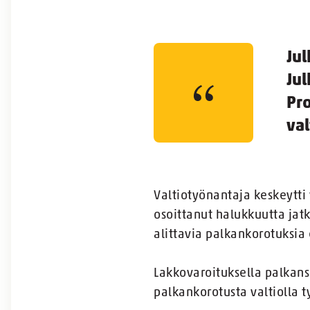
Jul
Jul
Pro
val
Valtiotyönantaja keskeytti
osoittanut halukkuutta jatk
alittavia palkankorotuksia
Lakkovaroituksella palkan
palkankorotusta valtiolla t