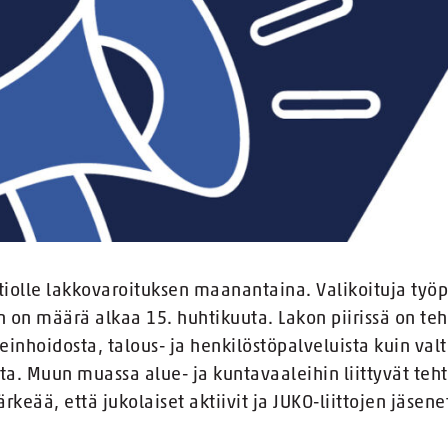
altiolle lakkovaroituksen maanantaina. Valikoituja työ
 on määrä alkaa 15. huhtikuuta. Lakon piirissä on teh
einhoidosta, talous- ja henkilöstöpalveluista kuin valti
ta. Muun muassa alue- ja kuntavaaleihin liittyvät teht
ärkeää, että jukolaiset aktiivit ja JUKO-liittojen jäsen