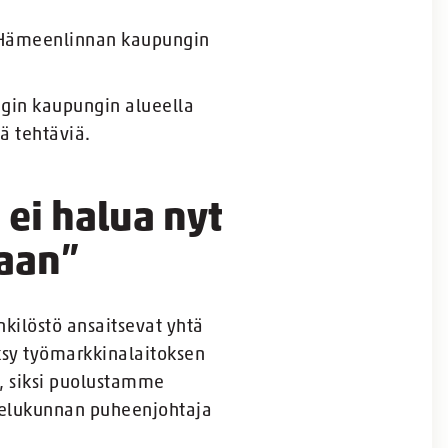
Hämeenlinnan kaupungin
ingin kaupungin alueella
iä tehtäviä.
ei halua nyt
kaan”
nkilöstö ansaitsevat yhtä
sy työmarkkinalaitoksen
n, siksi puolustamme
telukunnan puheenjohtaja