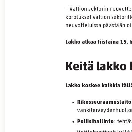
– Valtion sektorin neuvotte
korotukset valtion sektoril
neuvotteluissa päästään o
Lakko alkaa tiistaina 15. 
Keitä lakko
Lakko koskee kaikkia tällä
Rikosseuraamuslaito
vankiterveydenhuollon
Poliisihallinto
: tehtä