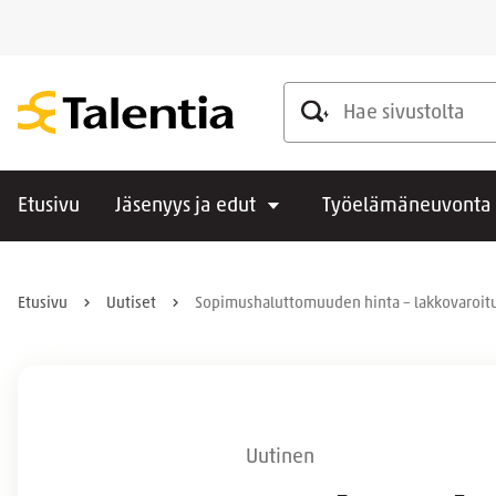
Hae sivustolta
Etusivu
Jäsenyys ja edut
Työelämäneuvonta
Etusivu
Uutiset
Sopimushaluttomuuden hinta – lakkovaroitus
Uutinen