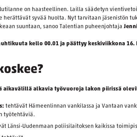
lutilanne on haasteellinen. Lailla säädetyn vientivetoi
le herättävät syvää huolta. Nyt tarvitaan jäsenistön tuk
ikeaan suuntaan, sanoo Talentian puheenjohtaja
Jenn
huhtikuuta kello 00.01 ja päättyy keskiviikkona 16.
 koskee?
 aikavälillä alkavia työvuoroja lakon piirissä olevi
s:
tehtävät Hämeenlinnan vankilassa ja Vantaan vank
 työtehtäviä.
vät Länsi-Uudenmaan poliisilaitoksen kaikissa toimipis