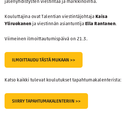
jäsenyhdistysten viestintää ja markkinointia.
Kouluttajina ovat Talentian viestintäjohtaja
Kaisa
Yliruokanen
ja viestinnän asiantuntija
Ella Rantanen
.
Viimeinen ilmoittautumispäivä on 21.3.
ILMOITTAUDU TÄSTÄ MUKAAN >>
Katso kaikki tulevat koulutukset tapahtumakalenterista:
SIIRRY TAPAHTUMAKALENTERIIN >>