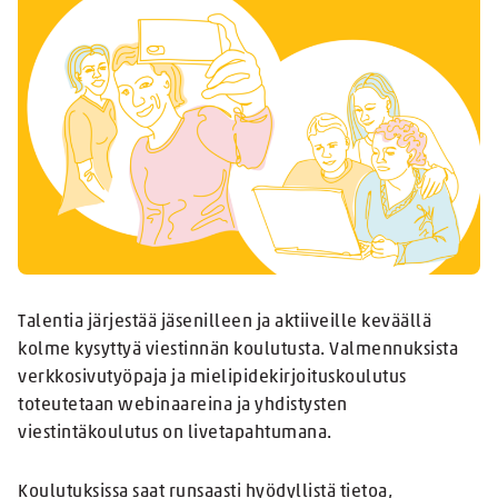
Talentia järjestää jäsenilleen ja aktiiveille keväällä
kolme kysyttyä viestinnän koulutusta. Valmennuksista
verkkosivutyöpaja ja mielipidekirjoituskoulutus
toteutetaan webinaareina ja yhdistysten
viestintäkoulutus on livetapahtumana.
Koulutuksissa saat runsaasti hyödyllistä tietoa,