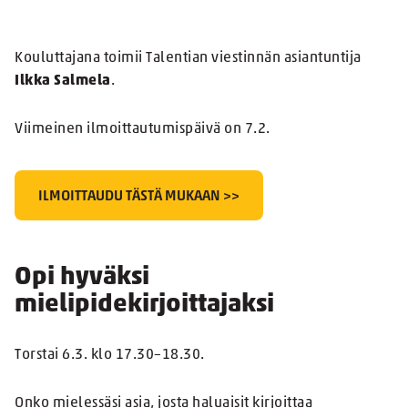
Kouluttajana toimii Talentian viestinnän asiantuntija
Ilkka Salmela
.
Viimeinen ilmoittautumispäivä on 7.2.
ILMOITTAUDU TÄSTÄ MUKAAN >>
Opi hyväksi
mielipidekirjoittajaksi
Torstai 6.3. klo 17.30–18.30.
Onko mielessäsi asia, josta haluaisit kirjoittaa