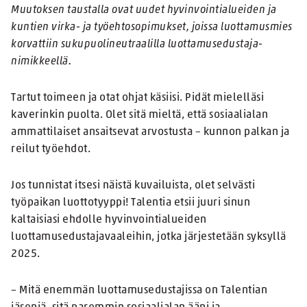
Muutoksen taustalla ovat uudet hyvinvointialueiden ja
kuntien virka- ja työehtosopimukset, joissa luottamusmies
korvattiin sukupuolineutraalilla luottamusedustaja-
nimikkeellä.
Tartut toimeen ja otat ohjat käsiisi. Pidät mielelläsi
kaverinkin puolta. Olet sitä mieltä, että sosiaalialan
ammattilaiset ansaitsevat arvostusta – kunnon palkan ja
reilut työehdot.
Jos tunnistat itsesi näistä kuvailuista, olet selvästi
työpaikan luottotyyppi! Talentia etsii juuri sinun
kaltaisiasi ehdolle hyvinvointialueiden
luottamusedustajavaaleihin, jotka järjestetään syksyllä
2025.
– Mitä enemmän luottamusedustajissa on Talentian