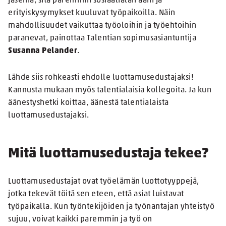
jäseniä, sitä paremmin sosiaalialan ääni ja
erityiskysymykset kuuluvat työpaikoilla. Näin
mahdollisuudet vaikuttaa työoloihin ja työehtoihin
paranevat, painottaa Talentian sopimusasiantuntija
Susanna Pelander
.
Lähde siis rohkeasti ehdolle luottamusedustajaksi!
Kannusta mukaan myös talentialaisia kollegoita. Ja kun
äänestyshetki koittaa, äänestä talentialaista
luottamusedustajaksi.
Mitä luottamusedustaja tekee?
Luottamusedustajat ovat työelämän luottotyyppejä,
jotka tekevät töitä sen eteen, että asiat luistavat
työpaikalla. Kun työntekijöiden ja työnantajan yhteistyö
sujuu, voivat kaikki paremmin ja työ on