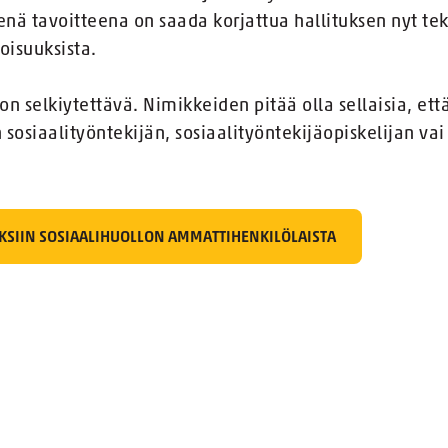
nä tavoitteena on saada korjattua hallituksen nyt tek
oisuuksista.
on selkiytettävä. Nimikkeiden pitää olla sellaisia, e
n sosiaalityöntekijän, sosiaalityöntekijäopiskelijan va
KSIIN SOSIAALIHUOLLON AMMATTIHENKILÖLAISTA