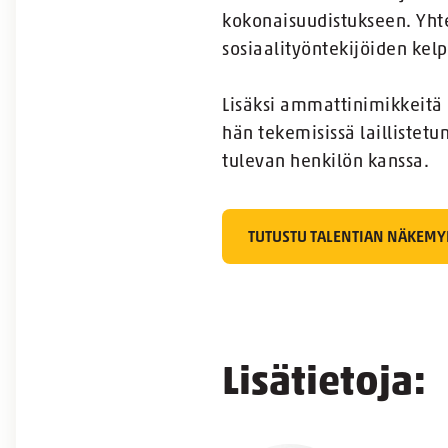
kokonaisuudistukseen. Yhte
sosiaalityöntekijöiden kelp
Lisäksi ammattinimikkeitä 
hän tekemisissä laillistetu
tulevan henkilön kanssa.
TUTUSTU TALENTIAN NÄKEMY
Lisätietoja: