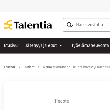
Hae sivustolta
Etusivu
Jäsenyys ja edut
Työelämäneuvonta
Etusivu
Uutiset
Naula arkkuun: eduskunta hyväksyi lastens
Tiedote