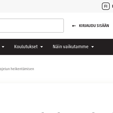
FI
KIRJAUDU SISÄÄN
Koulutukset
Näin vaikutamme
uojelun heikentämisen