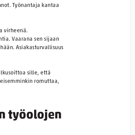
innot. Työnantaja kantaa
a virheenä.
ntia. Vaarana sen sijaan
hään. Asiakasturvallisuus
usoittoa sille, että
leisemminkin romuttaa,
n työolojen