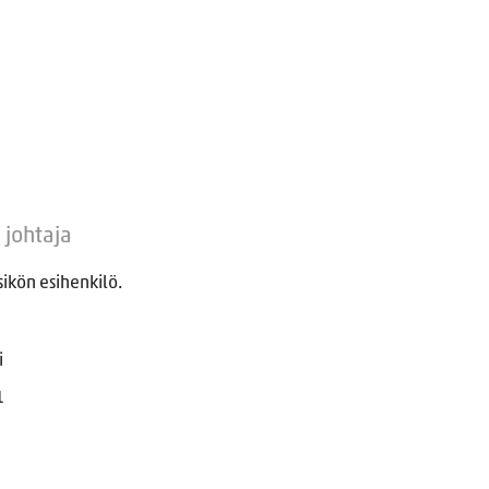
 johtaja
ikön esihenkilö.
i
1