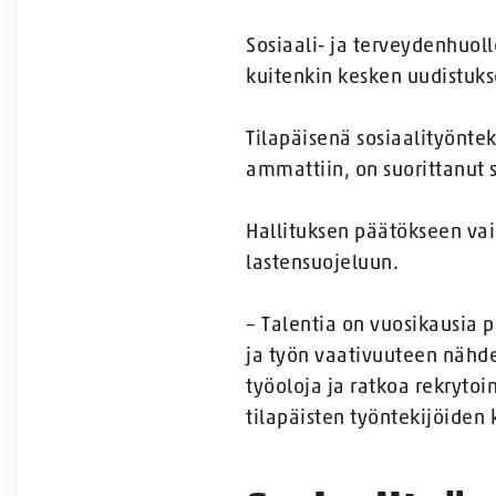
Sosiaali- ja terveydenhuol
kuitenkin kesken uudistuks
Tilapäisenä sosiaalityöntek
ammattiin, on suorittanut 
Hallituksen päätökseen vaik
lastensuojeluun.
– Talentia on vuosikausia p
ja työn vaativuuteen nähde
työoloja ja ratkoa rekrytoi
tilapäisten työntekijöiden