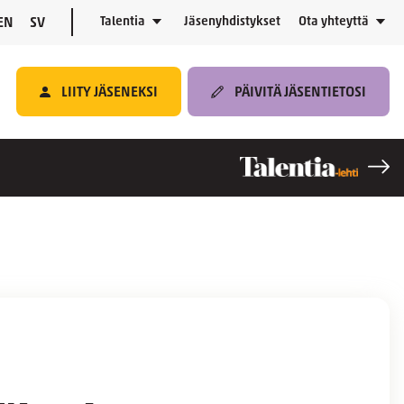
Talentia
Jäsenyhdistykset
Ota yhteyttä
EN
SV
LIITY JÄSENEKSI
PÄIVITÄ JÄSENTIETOSI