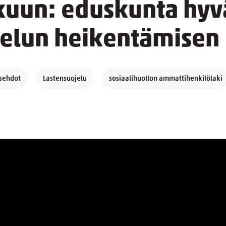
kuun: eduskunta hyv
jelun heikentämisen
sehdot
Lastensuojelu
sosiaalihuollon ammattihenkilölaki