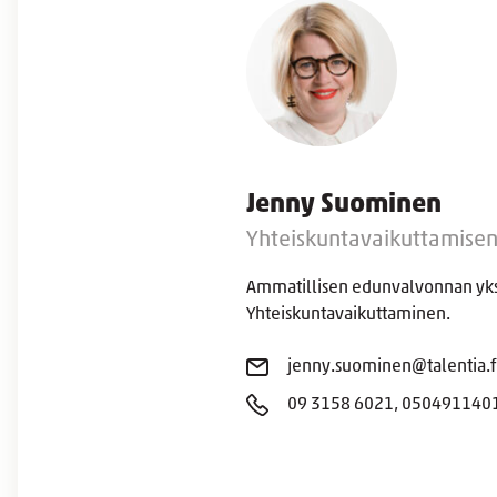
Jenny Suominen
Yhteiskuntavaikuttamisen
Ammatillisen edunvalvonnan yks
Yhteiskuntavaikuttaminen.
jenny.suominen@talentia.f
09 3158 6021, 050491140