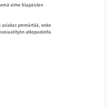
emä virhe tilapäisten
ttä asiakas ymmärtää, onko
i sosiaalityön ulkopuolelta