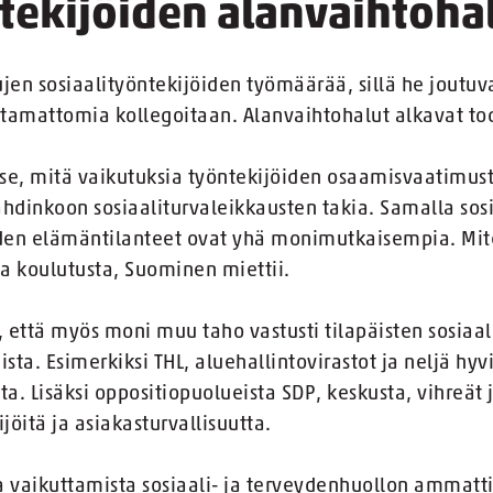
ntekijöiden alanvaihtoha
tujen sosiaalityöntekijöiden työmäärää, sillä he joutu
istamattomia kollegoitaan. Alanvaihtohalut alkavat to
se, mitä vaikutuksia työntekijöiden osaamisvaatimust
ahdinkoon sosiaaliturvaleikkausten takia. Samalla sosi
iden elämäntilanteet ovat yhä monimutkaisempia. Mite
ua koulutusta, Suominen miettii.
tä, että myös moni muu taho vastusti tilapäisten sosiaa
ta. Esimerkiksi THL, aluehallintovirastot ja neljä hyvi
ta. Lisäksi oppositiopuolueista SDP, keskusta, vihreät
jöitä ja asiakasturvallisuutta.
a vaikuttamista sosiaali- ja terveydenhuollon ammatt