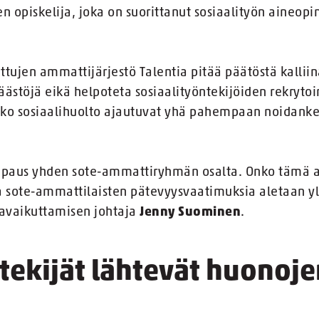
n opiskelija, joka on suorittanut sosiaalityön aineop
ttujen ammattijärjestö Talentia pitää päätöstä kalliin
ästöjä eikä helpoteta sosiaalityöntekijöiden rekrytoi
koko sosiaalihuolto ajautuvat yhä pahempaan noidanke
paus yhden sote-ammattiryhmän osalta. Onko tämä alk
 sote-ammattilaisten pätevyysvaatimuksia aletaan y
tavaikuttamisen johtaja
Jenny Suominen
.
tekijät lähtevät huonoje