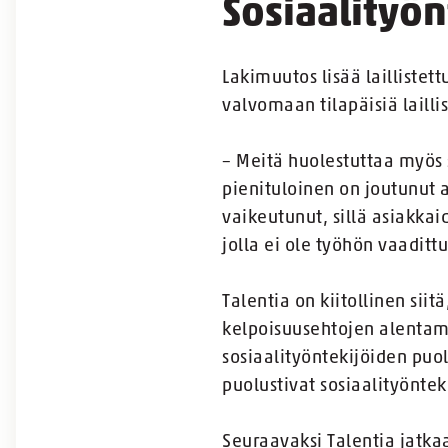
Sosiaalityö
Lakimuutos lisää laillistet
valvomaan tilapäisiä laill
– Meitä huolestuttaa myös 
pienituloinen on joutunut 
vaikeutunut, sillä asiakka
jolla ei ole työhön vaaditt
Talentia on kiitollinen sii
kelpoisuusehtojen alentamis
sosiaalityöntekijöiden puol
puolustivat sosiaalityönteki
Seuraavaksi Talentia jatka