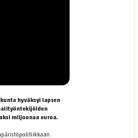
uskunta hyväksyi lapsen
aalityöntekijöiden
kaksi miljoonaa euroa.
mpäristöpolitiikkaan