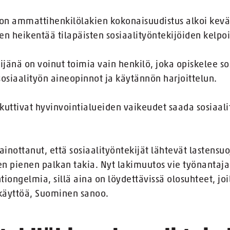
lon ammattihenkilölakien kokonaisuudistus alkoi kevääl
en heikentää tilapäisten sosiaalityöntekijöiden kelpo
ijänä on voinut toimia vain henkilö, joka opiskelee so
sosiaalityön aineopinnot ja käytännön harjoittelun.
uttivat hyvinvointialueiden vaikeudet saada sosiaality
ainottanut, että sosiaalityöntekijät lähtevät lastensu
n pienen palkan takia. Nyt lakimuutos vie työnantaj
ntiongelmia, sillä aina on löydettävissä olosuhteet, jo
 käyttöä, Suominen sanoo.