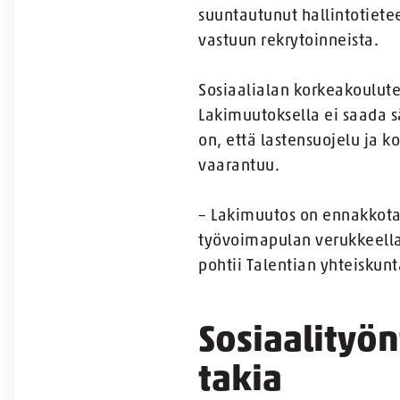
suuntautunut hallintotietee
vastuun rekrytoinneista.
Sosiaalialan korkeakoulute
Lakimuutoksella ei saada sä
on, että lastensuojelu ja 
vaarantuu.
– Lakimuutos on ennakkota
työvoimapulan verukkeella
pohtii Talentian yhteiskun
Sosiaalityön
takia