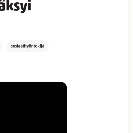
äksyi
sosiaalityöntekijä