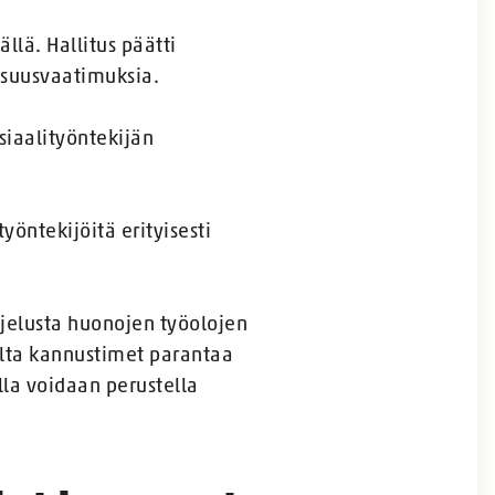
lä. Hallitus päätti
isuusvaatimuksia.
siaalityöntekijän
öntekijöitä erityisesti
ojelusta huonojen työolojen
alta kannustimet parantaa
illa voidaan perustella