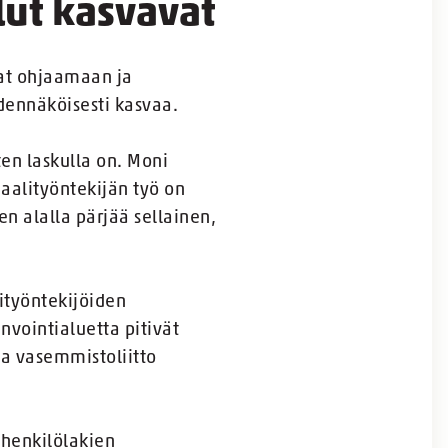
lut kasvavat
vat ohjaamaan ja
dennäköisesti kasvaa.
en laskulla on. Moni
aalityöntekijän työ on
n alalla pärjää sellainen,
lityöntekijöiden
nvointialuetta pitivät
 ja vasemmistoliitto
ihenkilölakien