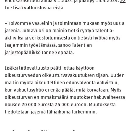
Ehdokasasettelu alkaa 8.1.2024 ja päättyy 15.4.2024.
>>
Lue lisää valtuustovaaleist
a
– Toivomme vaaleihin ja toimintaan mukaan myös uusia
jäseniä. Juhlavuosi on mainio hetki ryhtyä Talentia-
aktiiviksi ja verkostoitumisesta on tietysti hyötyä myös
laajemmin työelämässä, sanoo Talentian
järjestöpäällikkö Janne Seppälä.
Lisäksi liittovaltuusto päätti ottaa käyttöön
oikeusturvaedun oikeusturvavakuutuksen sijaan. Uuden
mallin myötä oikeudellinen edunvalvonta vahvistuu,
kun vakuutusyhtiö ei enää päätä, mitä korvataan. Myös
oikeusturvan enimmäismäärä muutoksenhakuvaiheessa
nousee 20 000 eurosta 25 000 euroon. Muutoksesta
tiedotetaan jäseniä lähiaikoina tarkemmin.