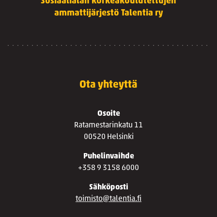
Sosiaalialan korkeakoulutettujen
ammattijärjestö Talentia ry
Ota yhteyttä
Osoite
Ratamestarinkatu 11
00520 Helsinki
Puhelinvaihde
+358 9 3158 6000
Sähköposti
toimisto@talentia.fi