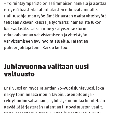
– Toimintaympäristö on äärimmäisen hankala ja asettaa
erityisiä haasteita talentialaisten edunvalvonnalle.
Hallitusohjelman työelämäkirjausten osalta yhteistyötä
tehdään Akavan kanssa ja työmarkkinamallista Jukon
kanssa. Lisäksi satsaamme yksityisen sektorin
edunvalvonnan vahvistamiseen ja yhteistyön
vahvistamiseen hyvinvointialueilla, Talentian
puheenjohtaja Jenni Karsio kertoo.
Juhlavuonna valitaan uusi
valtuusto
Ensi vuosi on myös Talentian 75-vuotisjuhlavuosi, joka
näkyy toiminnassa monin tavoin. Jäsenpitoon ja -
rekrytointiin satsataan, ja yhdistystoimintaa kehitetään.
Keväällä järjestetään Talentian liittovaltuuston vaalit.