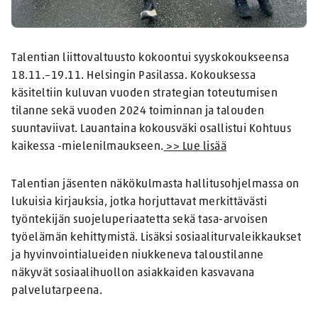
Talentian liittovaltuusto kokoontui syyskokoukseensa
18.11.–19.11. Helsingin Pasilassa. Kokouksessa
käsiteltiin kuluvan vuoden strategian toteutumisen
tilanne sekä vuoden 2024 toiminnan ja talouden
suuntaviivat. Lauantaina kokousväki osallistui Kohtuus
kaikessa -mielenilmaukseen.
>> Lue lisää
Talentian jäsenten näkökulmasta hallitusohjelmassa on
lukuisia kirjauksia, jotka horjuttavat merkittävästi
työntekijän suojeluperiaatetta sekä tasa-arvoisen
työelämän kehittymistä. Lisäksi sosiaaliturvaleikkaukset
ja hyvinvointialueiden niukkeneva taloustilanne
näkyvät sosiaalihuollon asiakkaiden kasvavana
palvelutarpeena.