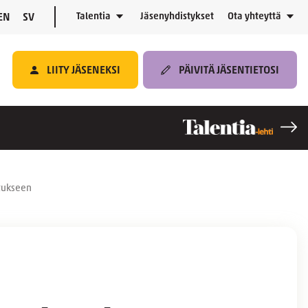
Talentia
Jäsenyhdistykset
Ota yhteyttä
EN
SV
LIITY JÄSENEKSI
PÄIVITÄ JÄSENTIETOSI
utukseen