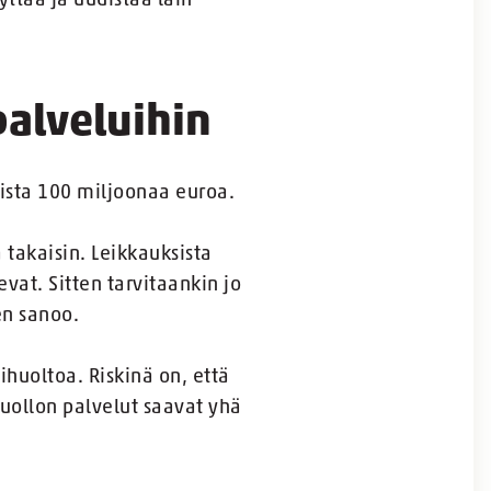
ttää ja uudistaa lain
palveluihin
uista 100 miljoonaa euroa.
 takaisin. Leikkauksista
vat. Sitten tarvitaankin jo
en sanoo.
ihuoltoa. Riskinä on, että
huollon palvelut saavat yhä