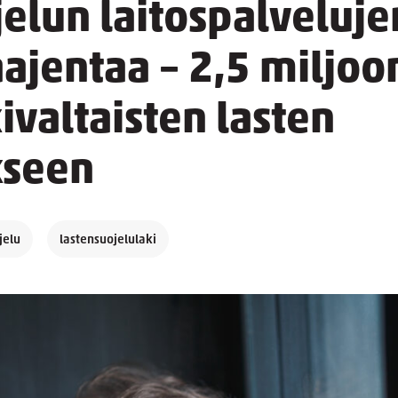
elun laitospalvelujen
aajentaa – 2,5 miljo
kivaltaisten lasten
kseen
jelu
lastensuojelulaki