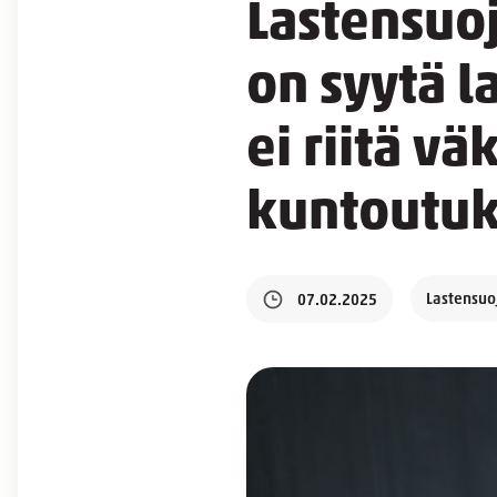
Lastensuoj
on syytä l
ei riitä vä
kuntoutu
Lastensuo
07.02.2025