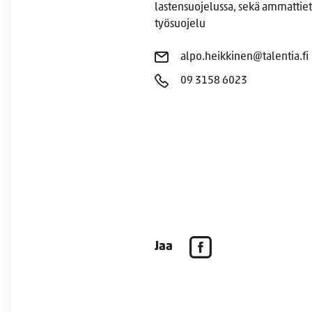
lastensuojelussa, sekä ammattieti
työsuojelu
alpo.heikkinen@talentia.fi
09 3158 6023
Jaa