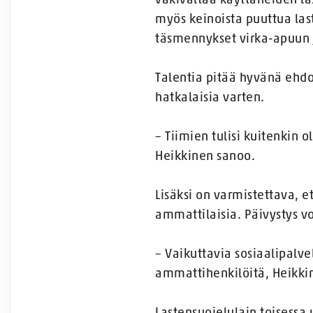
väkivaltaa käyttäneiden las
myös keinoista puuttua last
täsmennykset virka-apuun 
Talentia pitää hyvänä ehdo
hatkalaisia varten.
– Tiimien tulisi kuitenkin 
Heikkinen sanoo.
Lisäksi on varmistettava, et
ammattilaisia. Päivystys v
– Vaikuttavia sosiaalipalve
ammattihenkilöitä, Heikki