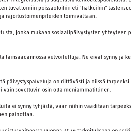
ten integroidusta ja suljetusta kuntoutuspalvelusta. E
en luvattomiin poissaoloihin eli ”hatkoihin” lastensuo
ja rajoitustoimenpiteiden toimivaltaan.
tusta, jonka mukaan sosiaalipäivystysten yhteyteen pe
olla lainsäädännössä velvoitettuja. Ne eivät synny ja k
tä päivystyspalveluja on riittävästi ja niissä tarpeeksi
oi vain soveltuvin osin olla moniammatillinen.
luita ei synny tyhjästä, vaan niihin vaaditaan tarpeeks
nen painottaa.