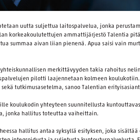
dotetaan uutta suljettua laitospalvelua, jonka perusta
lan korkeakoulutettujen ammattijärjestö Talentia pit
ua summaa aivan liian pienenä. Apua saisi vain murto-
hteiskunnallisen merkittävyyden takia rahoitus neli
spalvelujen pilotti laajennetaan kolmeen koulukotiin
nti sekä tutkimusasetelma, sanoo Talentian erityisasian
sille koulukodin yhteyteen suunnitellusta kuntouttavas
a, jonka hallitus toteuttaa vaiheittain.
eessa hallitus antaa syksyllä esityksen, joka sisältä