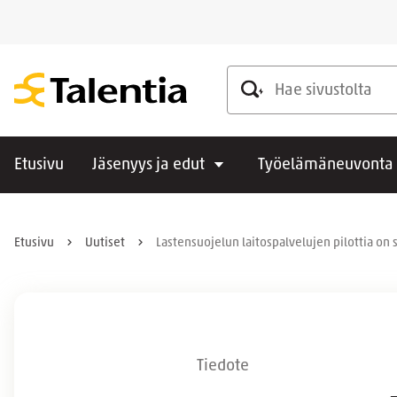
Hae sivustolta
Etusivu
Jäsenyys ja edut
Työelämäneuvonta
Etusivu
Uutiset
Lastensuojelun laitospalvelujen pilottia on 
Tiedote