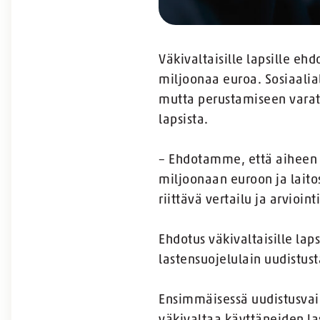
Väkivaltaisille lapsille eh
miljoonaa euroa. Sosiaalia
mutta perustamiseen varatt
lapsista.
– Ehdotamme, että aiheen y
miljoonaan euroon ja laito
riittävä vertailu ja arvioi
Ehdotus väkivaltaisille lap
lastensuojelulain uudistust
Ensimmäisessä uudistusvaih