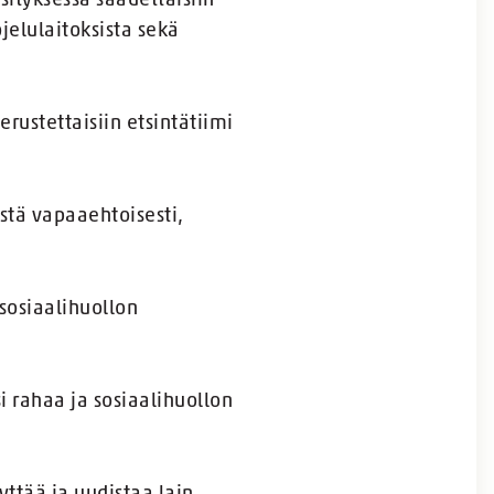
sityksessä säädettäisiin
jelulaitoksista sekä
rustettaisiin etsintätiimi
estä vapaaehtoisesti,
 sosiaalihuollon
i rahaa ja sosiaalihuollon