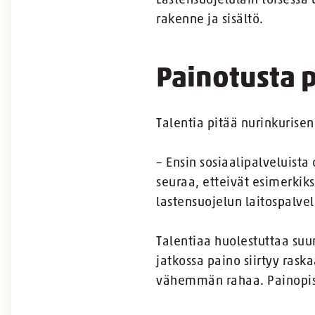
Lastensuojelulain toisessa
rakenne ja sisältö.
Painotusta p
Talentia pitää nurinkurise
– Ensin sosiaalipalveluista
seuraa, etteivät esimerkiks
lastensuojelun laitospalvel
Talentiaa huolestuttaa suun
jatkossa paino siirtyy rask
vähemmän rahaa. Painopist