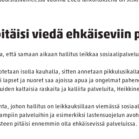
 uudistusvaiheessa vuonna 2026 tarkoituksena on selkiy
itäisi viedä ehkäiseviin 
na, että samaan aikaan hallitus leikkaa sosiaalipalvel
 otetaan isolla kauhalla, sitten annetaan pikkulusikalla
i lapset ja nuoret saa ajoissa apua ja ongelmat pahene
uiden kaltaisia raskaita ja kalliita palveluita, Heikkin
ta, johon hallitus on leikkauksillaan viemässä sosiaal
aampiin palveluihin ja esimerkiksi lastensuojelun avo
een pitäisi ennemmin olla ehkäisevissä palveluissa.