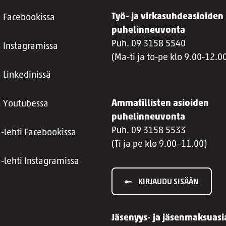
Työ- ja virkasuhdeasioiden
a Facebookissa
puhelinneuvonta
Puh. 09 3158 5540
a Instagramissa
(Ma-ti ja to-pe klo 9.00-12.0
 Linkedinissä
Ammatillisten asioiden
a Youtubessa
puhelinneuvonta
Puh. 09 3158 5533
a-lehti Facebookissa
(Ti ja pe klo 9.00–11.00)
a-lehti Instagramissa
KIRJAUDU SISÄÄN
Jäsenyys- ja jäsenmaksuasi