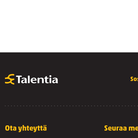
So
Ota yhteyttä
Seuraa me