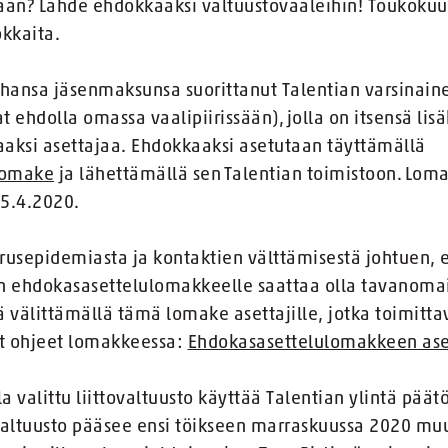
aan? Lähde ehdokkaaksi valtuustovaaleihin! Toukokuus
okkaita.
ahansa jäsenmaksunsa suorittanut Talentian varsinaine
t ehdolla omassa vaalipiirissään), jolla on itsensä lisä
kaaksi asettajaa. Ehdokkaaksi asetutaan täyttämällä
_lomake
ja lähettämällä sen Talentian toimistoon. Lom
15.4.2020.
usepidemiasta ja kontaktien välttämisestä johtuen, 
en ehdokasasettelulomakkeelle saattaa olla tavanom
ää välittämällä tämä lomake asettajille, jotka toimitt
t ohjeet lomakkeessa:
Ehdokasasettelulomakkeen aset
la valittu liittovaltuusto käyttää Talentian ylintä päät
tovaltuusto pääsee ensi töikseen marraskuussa 2020 