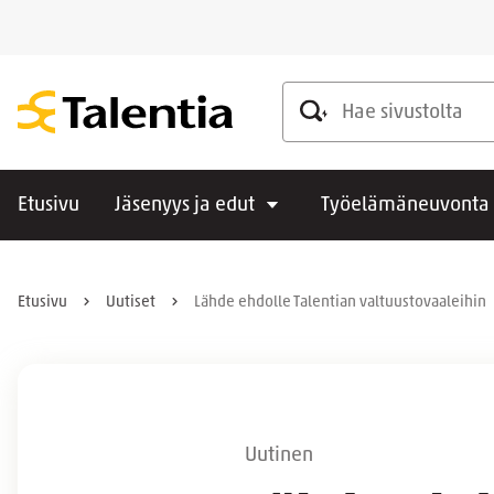
Hae sivustolta
Etusivu
Jäsenyys ja edut
Työelämäneuvonta
Etusivu
Uutiset
Lähde ehdolle Talentian valtuustovaaleihin
Uutinen