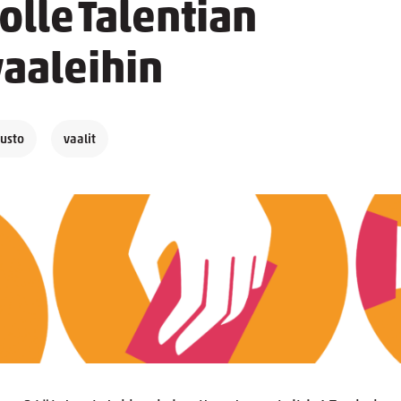
lle Talentian
vaaleihin
uusto
vaalit