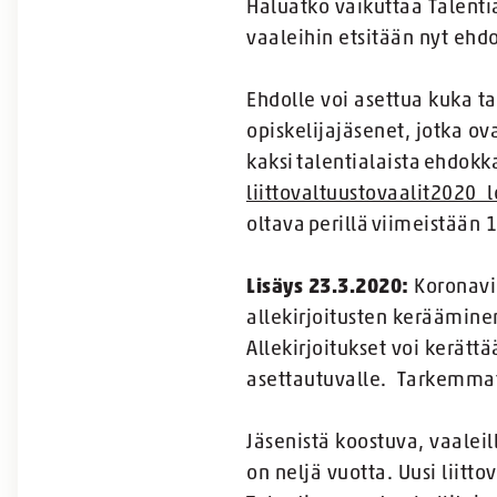
Haluatko vaikuttaa Talenti
vaaleihin etsitään nyt ehd
Ehdolle voi asettua kuka t
opiskelijajäsenet, jotka ova
kaksi talentialaista ehdok
liittovaltuustovaalit2020
oltava perillä viimeistään 
Lisäys 23.3.2020:
Koronavir
allekirjoitusten keräämin
Allekirjoitukset voi kerätt
asettautuvalle. Tarkemma
Jäsenistä koostuva, vaaleil
on neljä vuotta. Uusi liit