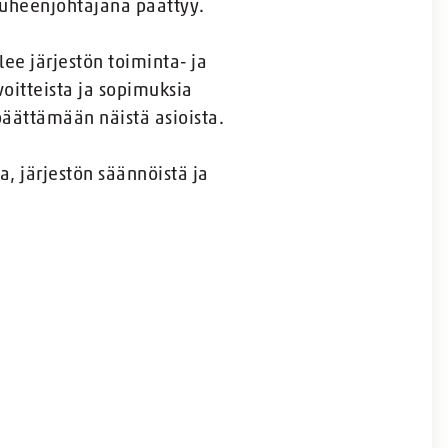
puheenjohtajana päättyy.
lee järjestön toiminta- ja
oitteista ja sopimuksia
päättämään näistä asioista.
, järjestön säännöistä ja