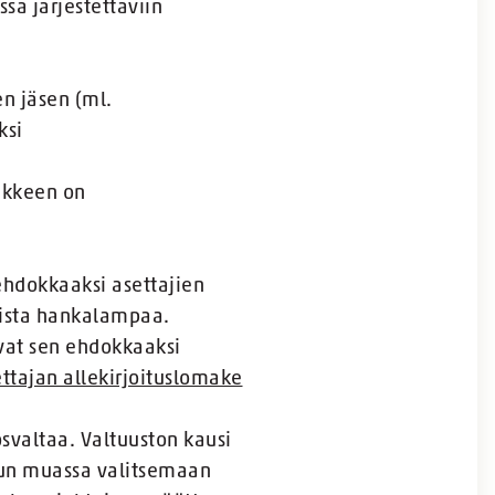
sa järjestettäviin
n jäsen (ml.
ksi
akkeen on
ehdokkaaksi asettajien
aista hankalampaa.
avat sen ehdokkaaksi
tajan allekirjoituslomake
ösvaltaa. Valtuuston kausi
muun muassa valitsemaan