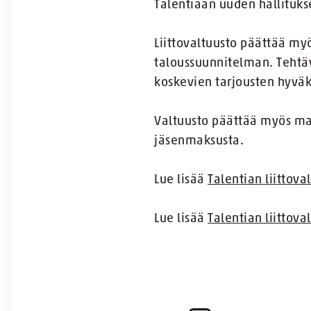
Talentiaan uuden hallituks
Liittovaltuusto päättää myö
taloussuunnitelman. Tehtäv
koskevien tarjousten hyväks
Valtuusto päättää myös mah
jäsenmaksusta.
Lue lisää
Talentian liittova
Lue lisää
Talentian liittova