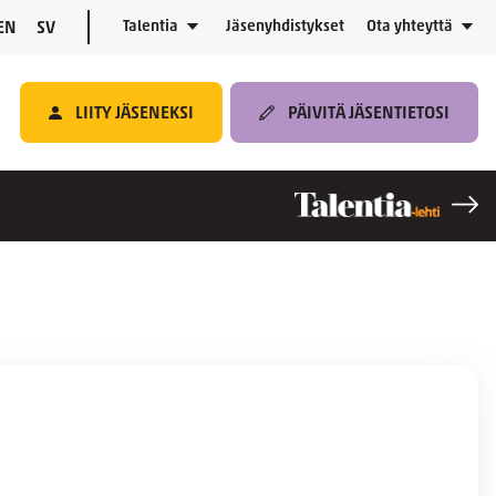
Talentia
Jäsenyhdistykset
Ota yhteyttä
EN
SV
LIITY JÄSENEKSI
PÄIVITÄ JÄSENTIETOSI