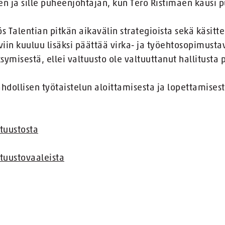
en ja sille puheenjohtajan, kun Tero Ristimäen kausi 
s Talentian pitkän aikavälin strategioista sekä käsitte
iin kuuluu lisäksi päättää virka- ja työehtosopimustav
ymisestä, ellei valtuusto ole valtuuttanut hallitusta 
dollisen työtaistelun aloittamisesta ja lopettamisesta
ltuustosta
ltuustovaaleista