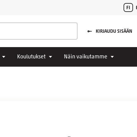
FI
KIRJAUDU SISÄÄN
Koulutukset
Näin vaikutamme