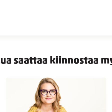
nua saattaa kiinnostaa m