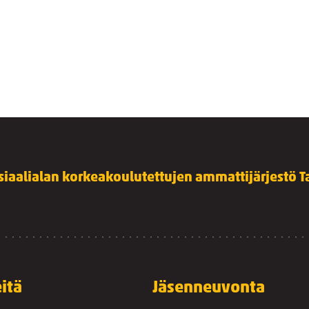
siaalialan korkeakoulutettujen ammattijärjestö Ta
itä
Jäsenneuvonta