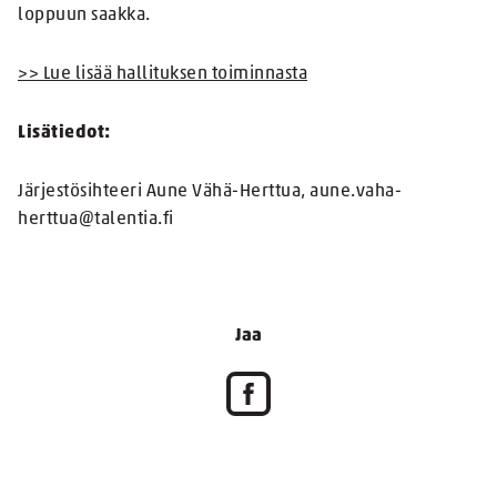
loppuun saakka.
>> Lue lisää hallituksen toiminnasta
Lisätiedot:
Järjestösihteeri Aune Vähä-Herttua, aune.vaha-
herttua@talentia.fi
Jaa