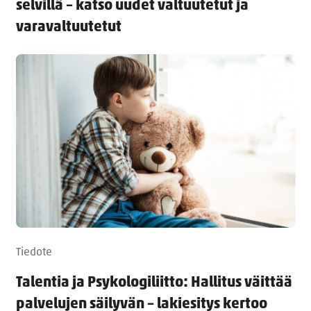
selvillä – katso uudet valtuutetut ja
varavaltuutetut
Tiedote
Talentia ja Psykologiliitto: Hallitus väittää
palvelujen säilyvän – lakiesitys kertoo