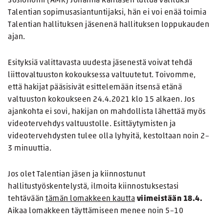
Sosionomi (AMK) Johanna Rantasen tultua valituksi
Talentian sopimusasiantuntijaksi, hän ei voi enää toimia
Talentian hallituksen jäsenenä hallituksen loppukauden
ajan.
Esityksiä valittavasta uudesta jäsenestä voivat tehdä
liittovaltuuston kokouksessa valtuutetut. Toivomme,
että hakijat pääsisivät esittelemään itsensä etänä
valtuuston kokoukseen 24.4.2021 klo 15 alkaen. Jos
ajankohta ei sovi, hakijan on mahdollista lähettää myös
videotervehdys valtuustolle. Esittäytymisten ja
videotervehdysten tulee olla lyhyitä, kestoltaan noin 2–
3 minuuttia.
Jos olet Talentian jäsen ja kiinnostunut
hallitustyöskentelystä, ilmoita kiinnostuksestasi
tehtävään
tämän lomakkeen kautta
viimeistään 18.4.
Aikaa lomakkeen täyttämiseen menee noin 5–10