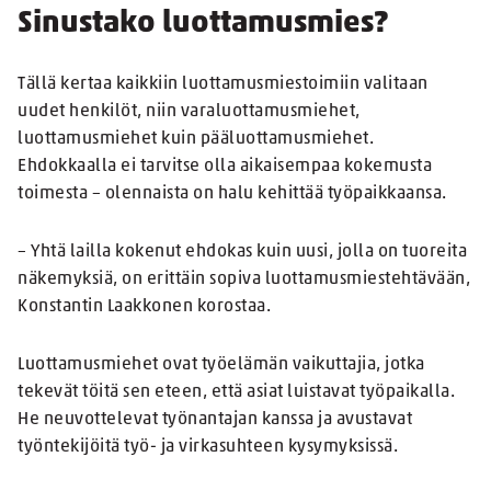
Sinustako luottamusmies?
Tällä kertaa kaikkiin luottamusmiestoimiin valitaan
uudet henkilöt, niin varaluottamusmiehet,
luottamusmiehet kuin pääluottamusmiehet.
Ehdokkaalla ei tarvitse olla aikaisempaa kokemusta
toimesta – olennaista on halu kehittää työpaikkaansa.
– Yhtä lailla kokenut ehdokas kuin uusi, jolla on tuoreita
näkemyksiä, on erittäin sopiva luottamusmiestehtävään,
Konstantin Laakkonen korostaa.
Luottamusmiehet ovat työelämän vaikuttajia, jotka
tekevät töitä sen eteen, että asiat luistavat työpaikalla.
He neuvottelevat työnantajan kanssa ja avustavat
työntekijöitä työ- ja virkasuhteen kysymyksissä.