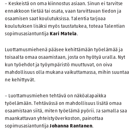
– Keskeistä on oma kiinnostus asiaan. Sinun ei tarvitse
ennakkoon tietää tai osata, vaan tarvittavan tiedon ja
osaamisen saat koulutuksissa. Talentia tarjoaa
koulutuksen lisäksi myös taustatukea, toteaa Talentian
sopimusasiantuntija
Kari Matela
.
Luottamusmiehenä pääsee kehittämään työelämää ja
toisaalta omaa osaamistaan, josta on hyötyä uralla. Nyt
kun työehdot ja työympäristö muuttuvat, on oiva
mahdollisuus olla mukana vaikuttamassa, mihin suuntaa
ne kehittyvät.
– Luottamusmiehen tehtävä on näköalapaikka
työelämään. Tehtävässä on mahdollisuus lisätä omaa
osaamistaan siitä, miten työelämä pyörii. Ja samalla saa
maankattavan yhteistyöverkoston, painottaa
sopimusasiantuntija
Johanna Rantanen
.