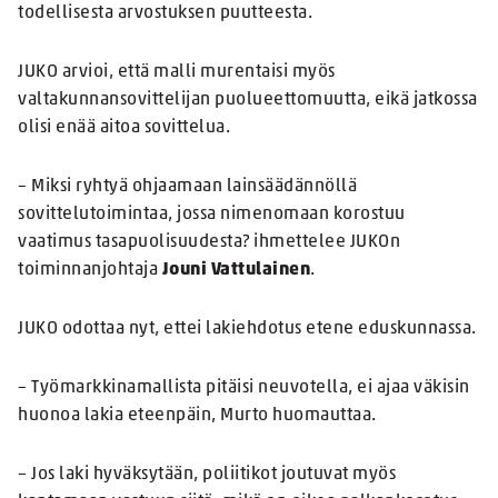
todellisesta arvostuksen puutteesta.
JUKO arvioi, että malli murentaisi myös
valtakunnansovittelijan puolueettomuutta, eikä jatkossa
olisi enää aitoa sovittelua.
– Miksi ryhtyä ohjaamaan lainsäädännöllä
sovittelutoimintaa, jossa nimenomaan korostuu
vaatimus tasapuolisuudesta? ihmettelee JUKOn
toiminnanjohtaja
Jouni Vattulainen
.
JUKO odottaa nyt, ettei lakiehdotus etene eduskunnassa.
– Työmarkkinamallista pitäisi neuvotella, ei ajaa väkisin
huonoa lakia eteenpäin, Murto huomauttaa.
– Jos laki hyväksytään, poliitikot joutuvat myös