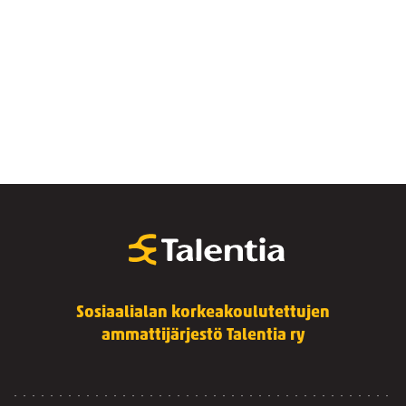
Sosiaalialan korkeakoulutettujen
ammattijärjestö Talentia ry