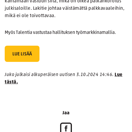
kantamaan vastuun siitä, mikä on oikea palkankorotus
julkisaloille. Lakitie johtaa väistämättä palkkavaaleihin,
mikä ei ole toivottavaa.
Myös Talentia vastustaa hallituksen työmarkkinamallia.
LUE LISÄÄ
Juko julkaisi alkuperäisen uutisen 3.10.2024 14:46.
Lue
tästä.
Jaa