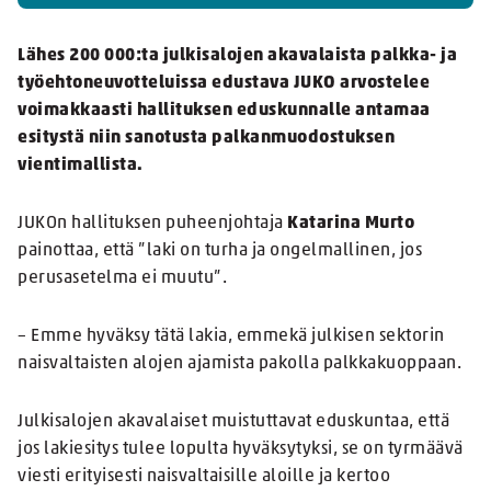
Lähes 200 000:ta julkisalojen akavalaista palkka- ja
työehtoneuvotteluissa edustava JUKO arvostelee
voimakkaasti hallituksen eduskunnalle antamaa
esitystä niin sanotusta palkanmuodostuksen
vientimallista.
JUKOn hallituksen puheenjohtaja
Katarina Murto
painottaa, että ”laki on turha ja ongelmallinen, jos
perusasetelma ei muutu”.
– Emme hyväksy tätä lakia, emmekä julkisen sektorin
naisvaltaisten alojen ajamista pakolla palkkakuoppaan.
Julkisalojen akavalaiset muistuttavat eduskuntaa, että
jos lakiesitys tulee lopulta hyväksytyksi, se on tyrmäävä
viesti erityisesti naisvaltaisille aloille ja kertoo