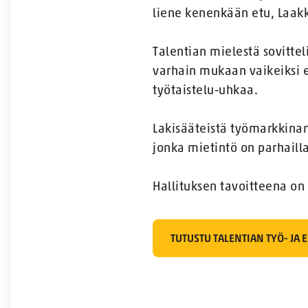
liene kenenkään etu, Laakk
Talentian mielestä sovittel
varhain mukaan vaikeiksi e
työtaistelu-uhkaa.
Lakisääteistä työmarkkinam
jonka mietintö on parhaill
Hallituksen tavoitteena on
TUTUSTU TALENTIAN TYÖ- JA