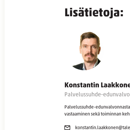
Lisätietoja:
Konstantin Laakkon
Palvelussuhde-edunvalvo
Palvelussuhde-edunvalvonnasta 
vastaaminen sekä toiminnan kehi
konstantin.laakkonen@talen