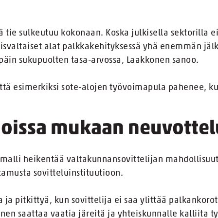
 tie sulkeutuu kokonaan. Koska julkisella sektorilla e
aisvaltaiset alat palkkakehityksessä yhä enemmän jäl
päin sukupuolten tasa-arvossa, Laakkonen sanoo.
 että esimerkiksi sote-alojen työvoimapula pahenee, 
ajoissa mukaan neuvottel
alli heikentää valtakunnansovittelijan mahdollisuut
amusta sovitteluinstituutioon.
 ja pitkittyä, kun sovittelija ei saa ylittää palkankoro
en saattaa vaatia järeitä ja yhteiskunnalle kalliita t