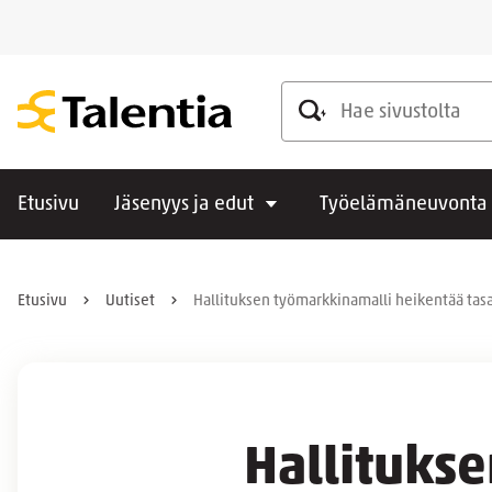
Hae sivustolta
Etusivu
Jäsenyys ja edut
Työelämäneuvonta
Etusivu
Uutiset
Hallituksen työmarkkinamalli heikentää tasa
Hallituks