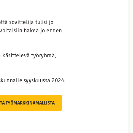
ä sovittelija tulisi jo
voitaisiin hakea jo ennen
ä käsittelevä työryhmä,
skunnalle syyskuussa 2024.
STÄ TYÖMARKKINAMALLISTA