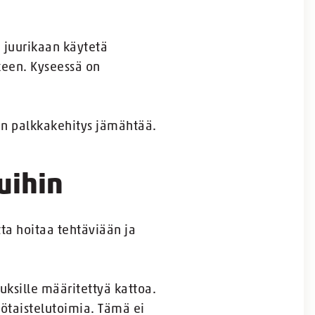
i juurikaan käytetä
keen. Kyseessä on
kun palkkakehitys jämähtää.
uihin
ta hoitaa tehtäviään ja
tuksille määritettyä kattoa.
yötaistelutoimia. Tämä ei