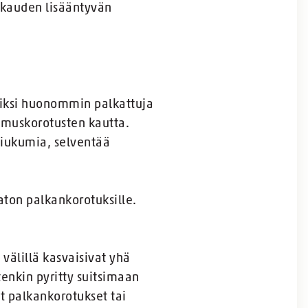
akauden lisääntyvän
lmiiksi huonommin palkattuja
imuskorotusten kautta.
aliukumia, selventää
aton palkankorotuksille.
 välillä kasvaisivat yhä
enkin pyritty suitsimaan
at palkankorotukset tai