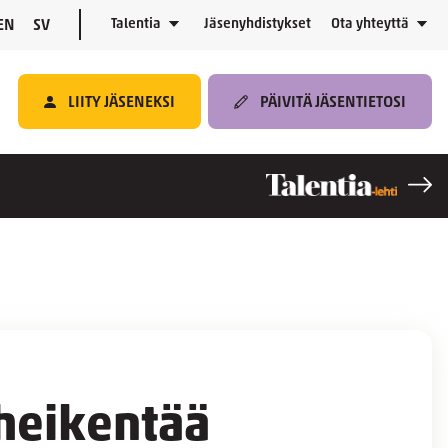
Talentia
Jäsenyhdistykset
Ota yhteyttä
EN
SV
LIITY JÄSENEKSI
PÄIVITÄ JÄSENTIETOSI
 heikentää