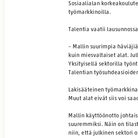
Sosiaalialan korkeakoulute
työmarkkinoilla.
Talentia vaatii lausunnoss
– Mallin suurimpia häviäjiä
kuin miesvaltaiset alat. J
Yksityisellä sektorilla työ
Talentian työsuhdeasioide
Lakisääteinen työmarkkinama
Muut alat eivät siis voi s
Mallin käyttöönotto johtaisi
suuremmiksi. Näin on tilas
niin, että julkinen sektori