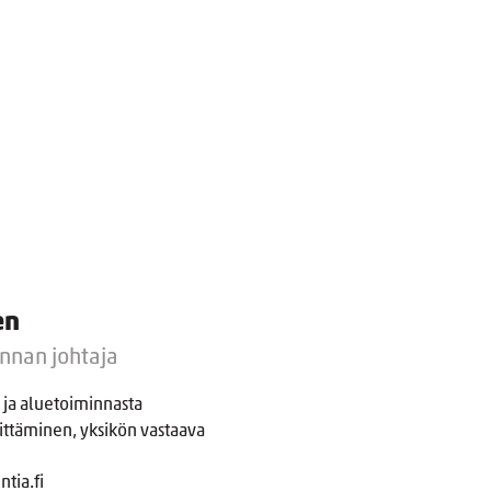
en
nnan johtaja
ja aluetoiminnasta
ttäminen, yksikön vastaava
tia.fi