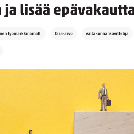
 ja lisää epävakautt
inen työmarkkinamalli
Tasa-arvo
valtakunnansovittelija