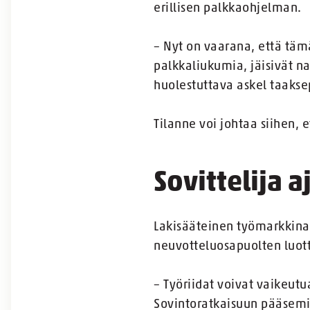
erillisen palkkaohjelman.
– Nyt on vaarana, että tämä
palkkaliukumia, jäisivät n
huolestuttava askel taakse
Tilanne voi johtaa siihen,
Sovittelija 
Lakisääteinen työmarkkinam
neuvotteluosapuolten luott
– Työriidat voivat vaikeutua
Sovintoratkaisuun pääsemin