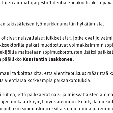
ttujen ammattijärjestö Talentia ennakoi lisäksi epäv
aan lakisääteisen työmarkkinamallin hylkäämistä.
 olisivat naisvaltaiset julkiset alat, jotka ovat jo va
ulkissektorilla palkat muodostuvat voimakkaimmin sop
ntekijöille maksetaan sopimuskorotusten lisäksi palkk
n päällikkö
Konstantin Laakkonen
.
lli tarkoittaa sitä, että vientiteollisuus määrittää k
aada vientialaa korkeampia palkankorotuksia.
 siihen, että palkkaerot nais- ja miesvaltaisten alojen
tojen mukaan käynyt myös aiemmin. Kehitystä on kuit
 on joillakin sopimuskierroksilla saanut muita paremm