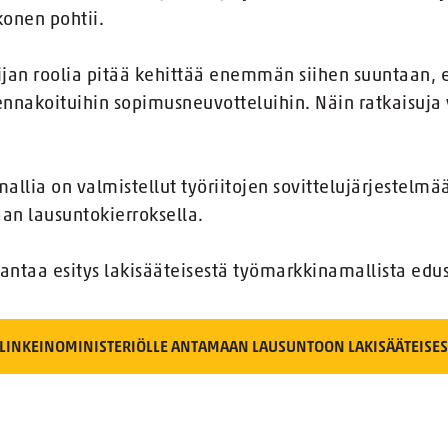
onen pohtii.
ijan roolia pitää kehittää enemmän siihen suuntaan, ett
nnakoituihin sopimusneuvotteluihin. Näin ratkaisuja 
allia on valmistellut työriitojen sovittelujärjestelmä
aan lausuntokierroksella.
 antaa esitys lakisääteisestä työmarkkinamallista edu
 ELINKEINOMINISTERIÖLLE ANTAMAAN LAUSUNTOON LAKISÄÄTEISE