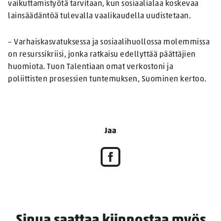
vaikuttamistyötä tarvitaan, kun sosiaalialaa koskevaa
lainsäädäntöä tulevalla vaalikaudella uudistetaan.
– Varhaiskasvatuksessa ja sosiaalihuollossa molemmissa
on resurssikriisi, jonka ratkaisu edellyttää päättäjien
huomiota. Tuon Talentiaan omat verkostoni ja
poliittisten prosessien tuntemuksen, Suominen kertoo.
Jaa
Sinua saattaa kiinnostaa myös