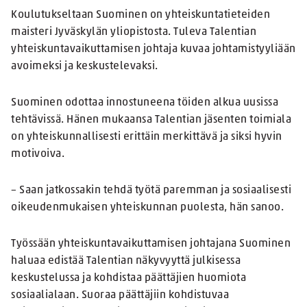
Koulutukseltaan Suominen on yhteiskuntatieteiden
maisteri Jyväskylän yliopistosta. Tuleva Talentian
yhteiskuntavaikuttamisen johtaja kuvaa johtamistyyliään
avoimeksi ja keskustelevaksi.
Suominen odottaa innostuneena töiden alkua uusissa
tehtävissä. Hänen mukaansa Talentian jäsenten toimiala
on yhteiskunnallisesti erittäin merkittävä ja siksi hyvin
motivoiva.
– Saan jatkossakin tehdä työtä paremman ja sosiaalisesti
oikeudenmukaisen yhteiskunnan puolesta, hän sanoo.
Työssään yhteiskuntavaikuttamisen johtajana Suominen
haluaa edistää Talentian näkyvyyttä julkisessa
keskustelussa ja kohdistaa päättäjien huomiota
sosiaalialaan. Suoraa päättäjiin kohdistuvaa