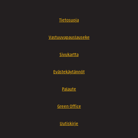
Tietosuoja
Vastuuvapauslauseke
Sivukartta
Evästekäytännöt
Palaute
Green Office
Uutiskirje