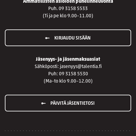
Ammatillisten asioiden puhelinneuvonta
Puh. 09 3158 5533
(Ti ja pe klo 9.00–11.00)
KIRJAUDU SISÄÄN
Jäsenyys- ja jäsenmaksuasiat
Sähköposti: jasenyys@talentia.fi
Puh: 09 3158 5530
(Ma–to klo 9.00–12.00)
PÄIVITÄ JÄSENTIETOSI