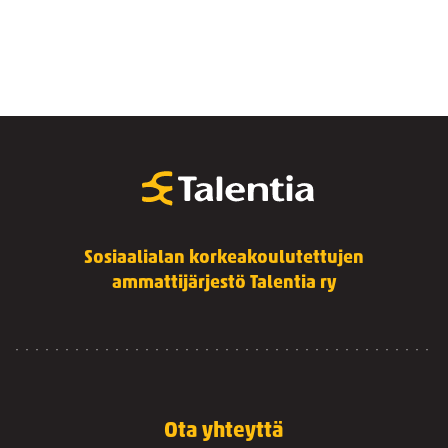
Sosiaalialan korkeakoulutettujen
ammattijärjestö Talentia ry
Ota yhteyttä