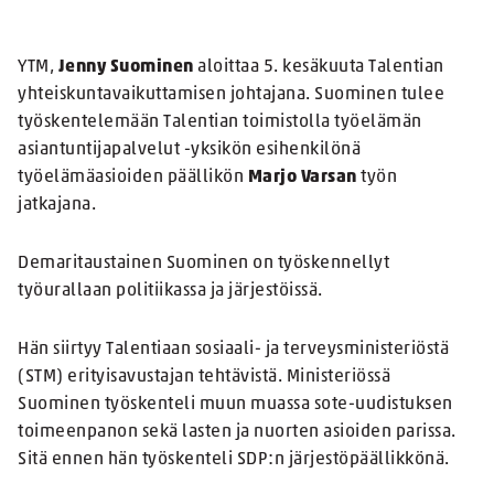
YTM,
Jenny Suominen
aloittaa 5. kesäkuuta Talentian
yhteiskuntavaikuttamisen johtajana. Suominen tulee
työskentelemään Talentian toimistolla työelämän
asiantuntijapalvelut -yksikön esihenkilönä
työelämäasioiden päällikön
Marjo Varsan
työn
jatkajana.
Demaritaustainen Suominen on työskennellyt
työurallaan politiikassa ja järjestöissä.
Hän siirtyy Talentiaan sosiaali- ja terveysministeriöstä
(STM) erityisavustajan tehtävistä. Ministeriössä
Suominen työskenteli muun muassa sote-uudistuksen
toimeenpanon sekä lasten ja nuorten asioiden parissa.
Sitä ennen hän työskenteli SDP:n järjestöpäällikkönä.