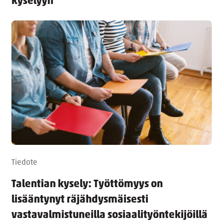
kyselyyn
Tiedote
Talentian kysely: Työttömyys on
lisääntynyt räjähdysmäisesti
vastavalmistuneilla sosiaalityöntekijöillä